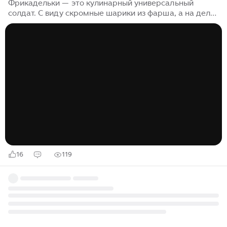
Фрикадельки — это кулинарный универсальный
солдат. С виду скромные шарики из фарша, а на деле
— проводники в мир глобальных вкусов. Меняешь
соус — и ты уже не в русской кухне, а где-то между
Стокгольмом и Бангкоком...
16
119