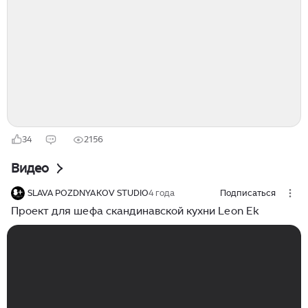
стороны. И прежде чем мы начнём, обязательно
подписывайтесь на мой телеграм-канал «Вкус мира»
— там ещё больше гастрономических маршрутов,
рецептов и вдохновения, которые не всегда
помещаются в формат одной статьи. Сегодня мы
отправляемся в Швецию. Не туристическую,...
34
2156
Видео
SLAVA POZDNYAKOV STUDIO
4 года
Подписаться
Проект для шефа скандинавской кухни Leon Ek