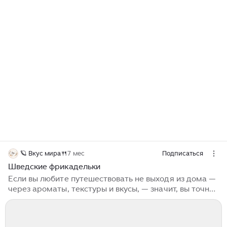
🪐 Вкус мира🍴
7 мес
Подписаться
Шведские фрикадельки
Если вы любите путешествовать не выходя из дома —
через ароматы, текстуры и вкусы, — значит, вы точно
по адресу. Добро пожаловать в «Вкус мира» —
пространство, где еда становится историей, а
простые блюда раскрываются с неожиданной