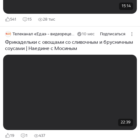
15:14
541
15
28 тыс
Телеканал «Еда» - видеорецепты
10 мес
Подписаться
Фрикадельки с овощами со сливочным и брусничным
соусами | Наедине с Мосиным
22:39
19
1
437