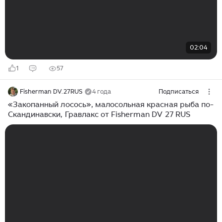
02:04
1
57
Fisherman DV.27RUS
4 года
Подписаться
«Закопанный лосось», малосольная красная рыба по-
Скандинавски, Гравлакс от Fisherman DV 27 RUS