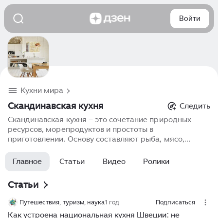
Войти
Кухни мира
Скандинавская кухня
Следить
Скандинавская кухня – это сочетание природных
ресурсов, морепродуктов и простоты в
приготовлении. Основу составляют рыба, мясо,
картофель, овощи и бобовые. Популярные блюда
включают мясные фрикадельки, лосось, сельдь, супы
Главное
Статьи
Видео
Ролики
и традиционные хлебобулочные изделия.
Скандинавская кухня известна своей экологичностью,
Статьи
сезонностью и минималистским подходом.
Использование свежих и местных продуктов в
Путешествия, туризм, наука
1 год
Подписаться
сочетании с натуральными методами приготовления
Как устроена национальная кухня Швеции: не
делает скандинавские блюда здоровыми, вкусными и