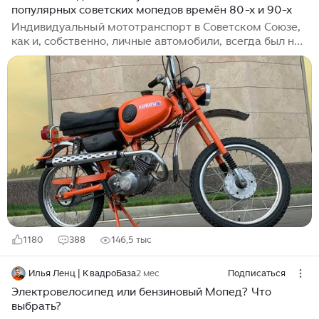
популярных советских мопедов времён 80-х и 90-х
отличным выбором для повседневного
использования.
Индивидуальный мототранспорт в Советском Союзе,
как и, собственно, личные автомобили, всегда был на
втором плане. До конца 70-х с мопедами был полный
застой. Нет, кто хотел, тот мог купить неплохой
мотоцикл или мотороллер, причем свободно, без
очередей и по доступной цене. Но уже перед
Олимпиадой-80 советская промышленность,
неожиданно для всех, развернула выпуск мини-
мотоциклов сразу нескольких брендов. Причем,
качество мопедов удивило даже самых искушённых
ценителей – подростков. Именно они стали...
1180
388
146,5 тыс
Илья Ленц | КвадроБаза
2 мес
Подписаться
Электровелосипед или бензиновый Мопед? Что
выбрать?