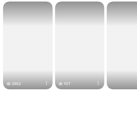
2962
107