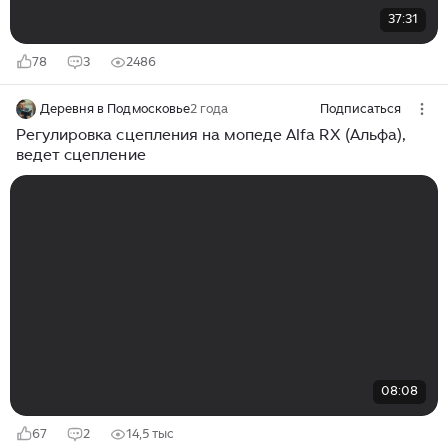
37:31
78
3
2486
Деревня в Подмосковье
2 года
Подписаться
Регулировка сцепления на мопеде Alfa RX (Альфа),
ведет сцепление
08:08
67
2
14,5 тыс