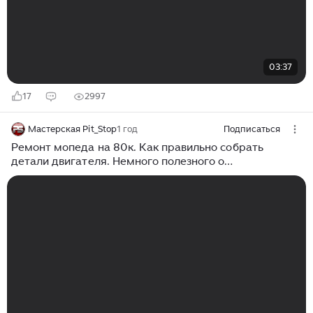
03:37
17
2997
Мастерская Pit_Stop
1 год
Подписаться
Ремонт мопеда на 80к. Как правильно собрать
детали двигателя. Немного полезного о
карбюраторах