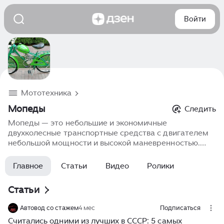
Войти
Мототехника
Мопеды
Следить
Мопеды — это небольшие и экономичные
двухколесные транспортные средства с двигателем
небольшой мощности и высокой маневренностью.
Мопеды идеально подходят для городских поездок,
поскольку позволяют легко обойти пробки и
Главное
Статьи
Видео
Ролики
сокращают время в пути. Они обладают низким
расходом топлива и просты в обслуживании, а также
Статьи
подходят как начинающим райдерам, так и тем, кто
ищет бюджетный и экологичный вариант для
Автовод со стажем
4 мес
Подписаться
передвижений по городу. Мопеды сочетают в себе
Считались одними из лучших в СССР: 5 самых
стиль, функциональность и комфорт, что делает их