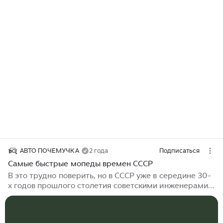
АВТО ПОЧЕМУЧКА
2 года
Подписаться
Самые быстрые мопеды времен СССР
В это трудно поверить, но в СССР уже в середине 30-
х годов прошлого столетия советскими инженерами
создавались мопеды, которые по скорости мало в чем
уступали легким мотоциклам. Достаточно покопаться
немного в истории, чтобы убедиться в том, что и при