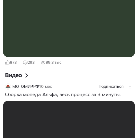
социализме была техника, которая до сих пор
вызывает ностальгию, и уважение к инженерной
мысли. «Стрела» Подольский машиностроительный
завод в 1936 году спроектировал и собрал два типа
мопедов. Первым была выпущена модель мощностью
в 2,3 л. с. с объемом двигателя в 100 см3 и
двухступенчатой коробкой передач...
873
293
89,3 тыс
Видео
МОТОМИР.РФ
10 мес
Подписаться
Сборка мопеда Альфа, весь процесс за 3 минуты.