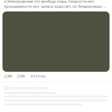
«Электровелик это вообще хлам. Скорости нет,
проходимости нет, запаса хода нет, по бездорожью не
ездит. Батарея полгода поездил и на выброс. Так по
городу немножко покатался и все. Я лучше возьму
себе нормальный пацанский бензиновый мопед или
вообще куплю питбайк и буду нормально, спокойно,
по-человечески ездить. А эти все ваши
электровелосипеды китайские вообще ни о чем,
оставьте их себе». Такие комментарии часто
поступают, как только речь заходит про
электротранспорт. Отчасти, может быть, я где-то и
согласен...
89
96
11,5 тыс