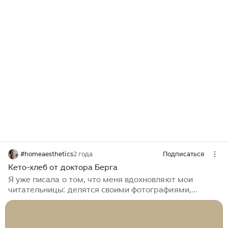
#homeaesthetics
2 года
Подписаться
Кето-хлеб от доктора Берга
Я уже писала о том, что меня вдохновляют мои
читательницы: делятся своими фотографиями,
предлагают идеи. И вот однажды мне прислали
рецепт вкусного кето-хлеба по рецепту доктора
Берга и попросили поделиться своим результатом на