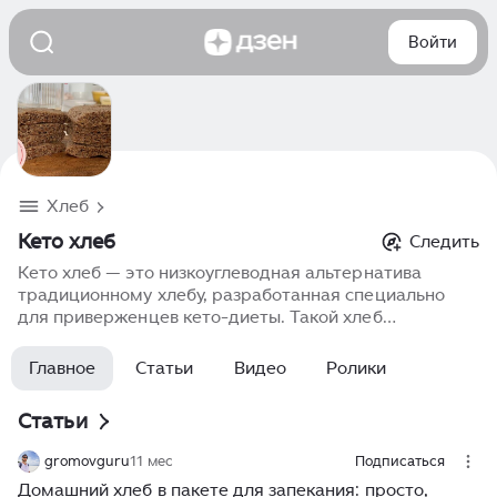
Войти
Хлеб
Кето хлеб
Следить
Кето хлеб — это низкоуглеводная альтернатива
традиционному хлебу, разработанная специально
для приверженцев кето-диеты. Такой хлеб
отличается повышенным содержанием белков и
жиров, а также отсутствием или минимальным
Главное
Статьи
Видео
Ролики
количеством пшеничной муки и сахара. Кето хлеб
отлично подходит для завтрака, перекусов и
Статьи
приготовления бутербродов, позволяя наслаждаться
выпечкой без вреда для фигуры и соблюдая
gromovguru
11 мес
Подписаться
принципы низкоуглеводного питания.
Домашний хлеб в пакете для запекания: просто,