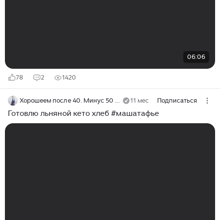
06:06
78
2
1420
Хорошеем после 40. Минус 50 кг
11 мес
Подписаться
Готовлю льняной кето хлеб #машатафье