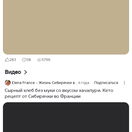
канале. Эрик Берг пропагандирует кето диету и
интервальное голодание, он широко известен за
границей. Я смотрела некоторые его видео на
YouTube. Кето диета, или кетогенная диета, - это
режим питания с низким содержанием углеводов и
высоким процентом жиров. Сразу скажу, что я не
придерживаюсь кето диеты и не являюсь
сторонником интервального голодания...
283
58
5796
Видео
Elena France - Жизнь Сибирячки во Франции
4 года
Подписаться
Сырный хлеб без муки со вкусом хачапури. Кето
рецепт от Сибирячки во Франции