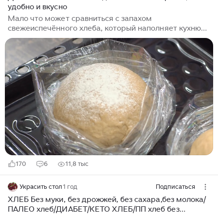
удобно и вкусно
Мало что может сравниться с запахом
свежеиспечённого хлеба, который наполняет кухню
уютом и теплом. Обычно мы покупаем буханки в
магазине, но ведь домашний хлеб вкуснее и полезнее
— в нём нет лишних добавок, а ингредиенты всегда
простые и доступные. Многие боятся браться за
выпечку хлеба, думая, что это слишком сложно. Но на
самом деле есть один очень удобный способ —
выпекать хлеб в пакете для запекания. Такой метод
позволяет создать эффект паровой бани: хлеб не
пересыхает, лучше поднимается и получается очень
мягким внутри...
170
6
11,8 тыс
Украсить стол
1 год
Подписаться
ХЛЕБ Без муки, без дрожжей, без сахара,без молока/
ПАЛЕО хлеб/ДИАБЕТ/КЕТО ХЛЕБ/ПП хлеб без