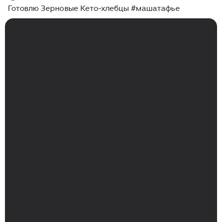
Готовлю Зерновые Кето-хлебцы #машатафье