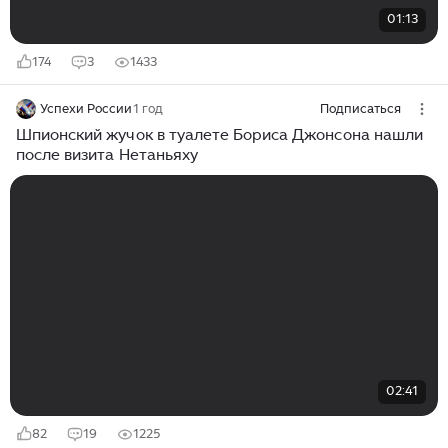
01:13
174
3
1433
Успехи России
1 год
Подписаться
Шпионский жучок в туалете Бориса Джонсона нашли
после визита Нетаньяху
02:41
82
19
1225