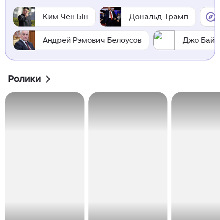
Ким Чен Ын
Дональд Трамп
Андрей Рэмович Белоусов
Джо Байд
Ролики