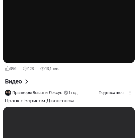
призыв с воспоминаний о 2020 г. "Принц Гарри
блистал на весьма успешном саммите в Доклендсе,
посвященном инвестициям Великобритании в Африку,
и я решил — с присущей мне теперь эпической
помпезностью — подбодрить его. Я слышал или
читал, что он и его прекрасная жена Меган Маркл
собираются покинуть страну. Они уезжают куда-то в
более теплые края, возможно, в США; и знаете, я
чувствовал, что это будет потеря...
356
123
13,1 тыс
Видео
Пранкеры Вован и Лексус
1 год
Подписаться
Пранк с Борисом Джонсоном