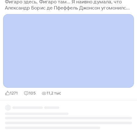
Фигаро здесь, Фигаро там... Я наивно думала, что
Александр Борис де Пфеффель Джонсон угомонился,
вернулся в свою первую профессию. Он же, вроде,
журналист. Или кто? Открыла биографию. Мама
дорогая! Она велика и полна интересных событий.
Приведу лишь несколько из них: - Родился 19 июня
1964 года. Самым ранним зафиксированным
желанием Джонсона было стать "королём мира". - В
юности учился в Итонском колледже и Баллиол-
колледже в Оксфорде. В конце 1987 года благодаря
семейным связям работал стажёром в The Times...
1271
105
11,2 тыс