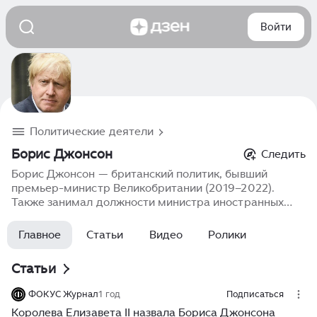
Войти
Политические деятели
Борис Джонсон
Следить
Борис Джонсон — британский политик, бывший
премьер-министр Великобритании (2019–2022).
Также занимал должности министра иностранных
дел Великобритании и мэра Лондона. Известен как
один из главных идеологов выхода Великобритании из
Главное
Статьи
Видео
Ролики
Европейского союза. Во время пандемии
коронавируса вводил в стране локдауны, выступал за
Статьи
жесткие санитарные меры и был сторонником
вакцинации, сам привившись перед телекамерами. В
ФОКУС Журнал
1 год
Подписаться
годы пандемии правительство добилось того, что
Королева Елизавета II назвала Бориса Джонсона
Британия стала одной из первых стран, где началась