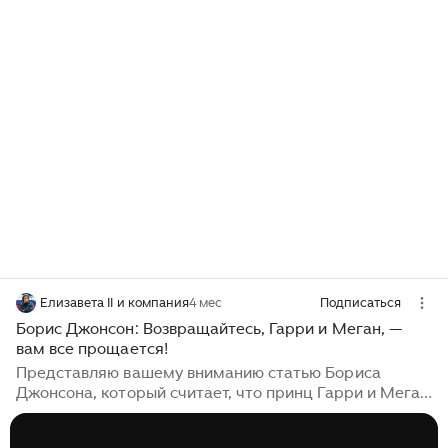
Елизавета II и компания
4 мес
Подписаться
Борис Джонсон: Возвращайтесь, Гарри и Меган, —
вам все прощается!
Представляю вашему вниманию статью Бориса
Джонсона, который считает, что принц Гарри и Меган
Маркл должны вернуться в Британию. В статье,
опубликованной в Дейли Мэйл он начинает свой