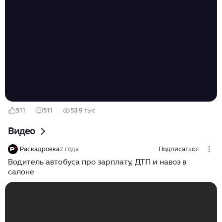
же распечатал я его. Туды, в Москву и оттудовы. С
Москвы. Али из Москвы? Как правильно? Тут мне в
комментах посоветовали взять пример с Москвы. Вот
и берём с неё родимой. Ладно. Взяли. Оплатили. В
Москву за билет оплачено было 2 500 рублей.
Обратно же за 2 000 вернулся я в Ростов. В обе
стороны вышло 4 500 рублей...
511
511
53,9 тыс
Видео
Раскадровка
2 года
Подписаться
Водитель автобуса про зарплату, ДТП и навоз в
салоне