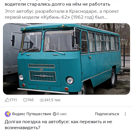
водители старались долго на нём не работать
Этот автобус разработали в Краснодаре, а проект
первой модели «Кубань-62» (1962 год) был
скопирован с литовского автобуса КАГ-3. Автобус
«Кубань» состоял из простого кузова и серийного
грузового шасси. Собирали автобусы,
преимущественно, руками в обычных ремонтных
мастерских, которых в 60-70-е годы в соседнем
Ставрополье было просто не счесть. На фоне общего
подъема промышленности и сельского хозяйства,
руководство Союза мало обращало внимание на
организационные проблемы колхозов и совхозов.
Нет,...
1711
745
241,5 тыс
Яндекс Путешествия
6 мес
Подписаться
Долгая поездка на автобусе: как пережить и не
возненавидеть?