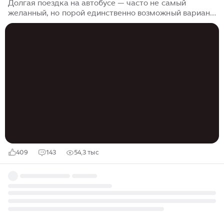
Долгая поездка на автобусе — часто не самый
желанный, но порой единственно возможный вариант.
Самолёты отменяют, на поезда нет билетов, а иногда
автобус — просто самый бюджетный способ
добраться до нужного места. И всё же перспектива
провести много часов в кресле, далёком от идеала,
способна напугать кого угодно. Если ехать всё-таки
нужно, лучше подготовиться заранее. В этой статье —
только практичные, проверенные советы.
Разберёмся, как выбрать автобус и удачное место,
что взять с собой в дорогу и как устроиться
поуютнее...
409
143
54,3 тыс