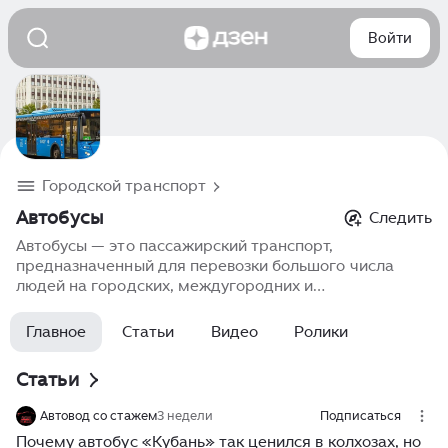
Войти
Городской транспорт
Автобусы
Следить
Автобусы — это пассажирский транспорт,
предназначенный для перевозки большого числа
людей на городских, междугородних и
международных маршрутах. Они варьируются от
компактных моделей до двухэтажных автобусов.
Главное
Статьи
Видео
Ролики
Используются в общественном транспорте,
туристической отрасли и корпоративных перевозках.
Статьи
Современные автобусы оснащаются климат-
контролем, мультимедийными системами и
Автовод со стажем
3 недели
Подписаться
повышенным уровнем безопасности для удобства
Почему автобус «Кубань» так ценился в колхозах, но
пассажиров.