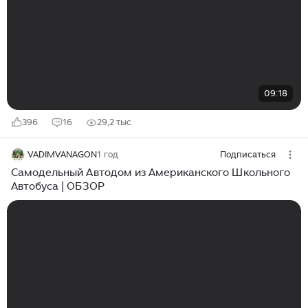
09:18
396
16
29,2 тыс
VADIMVANAGON
1 год
Подписаться
Самодельный Автодом из Американского Школьного
Автобуса | ОБЗОР