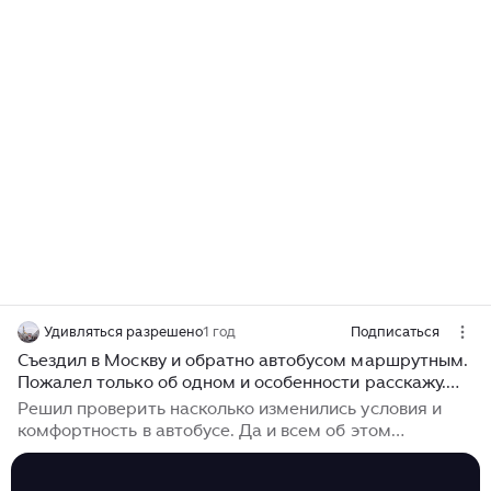
Удивляться разрешено
1 год
Подписаться
Съездил в Москву и обратно автобусом маршрутным.
Пожалел только об одном и особенности расскажу.
Компания Xbus
Решил проверить насколько изменились условия и
комфортность в автобусе. Да и всем об этом
рассказать. И вот он сайт. И место выбрано любимое
моё. Билет теперь еще и в электронном виде. Но всё