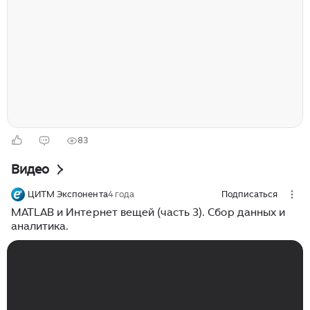
моделей управления и способов принятия решений
для того, чтобы оставаться на плаву в нестабильные
времена. Параллельно во всем мире набирают
обороты тренды, связанные с внедрением ИИ, data-
driven культурой, гиперавтоматизацией процессов.
Как на фоне общемировых перемен будет меняться
работа...
83
Видео
ЦИТМ Экспонента
4 года
Подписаться
MATLAB и Интернет вещей (часть 3). Сбор данных и
аналитика.