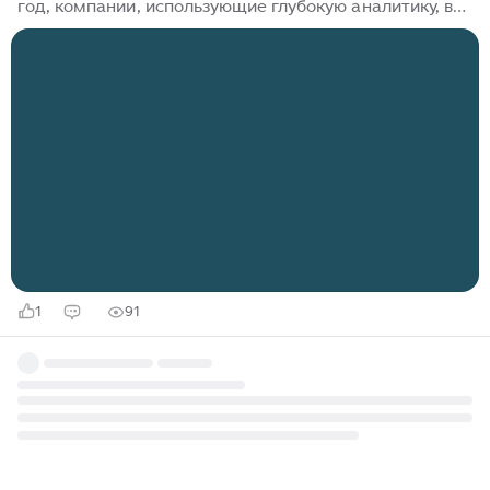
год, компании, использующие глубокую аналитику, в
1,6 раза чаще опережают своих конкурентов по
показателям операционной прибыли. Однако
парадокс заключается в том, что до 73% данных
внутри организаций остаются «темными» — они
собираются, но никогда не используются для
принятия решений. Аналитика данных дашборды
призваны решить эту проблему, превращая
хаотичные массивы информации в наглядные
визуальные инсайты. Эта статья ориентирована на
руководителей...
1
91