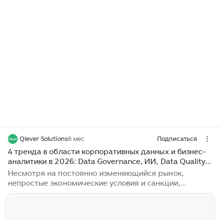
Qlever Solutions
6 мес
Подписаться
4 тренда в области корпоративных данных и бизнес-
аналитики в 2026: Data Governance, ИИ, Data Quality,
гиперавтоматизация
Несмотря на постоянно изменяющийся рынок,
непростые экономические условия и санкции,
цифровизация российского бизнеса продолжается.
Компании осознают важность внедрения
современных технологий, изменения устаревших