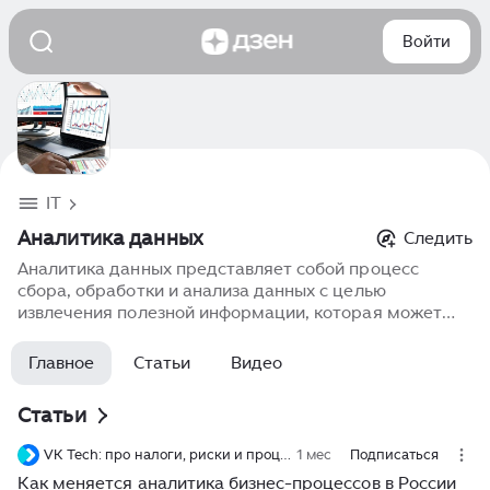
Войти
IT
Аналитика данных
Следить
Аналитика данных представляет собой процесс
сбора, обработки и анализа данных с целью
извлечения полезной информации, которая может
помочь в принятии бизнес-решений. Современная
аналитика данных использует методы статистики,
Главное
Статьи
Видео
машинного обучения и искусственного интеллекта
для обработки больших объемов данных. Бизнесы
Статьи
могут анализировать покупательские привычки,
эффективность маркетинговых кампаний,
VK Tech: про налоги, риски и процессы
1 мес
Подписаться
производственные процессы и другие аспекты своей
Как меняется аналитика бизнес-процессов в России
деятельности. Для этого используются