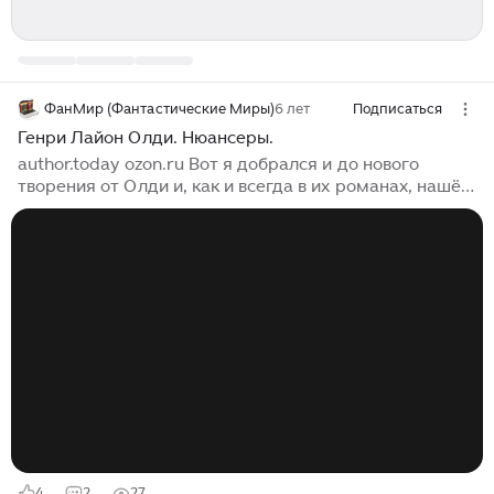
ФанМир (Фантастические Миры)
6 лет
Подписаться
Генри Лайон Олди. Нюансеры.
author.today ozon.ru Вот я добрался и до нового
творения от Олди и, как и всегда в их романах, нашёл
в этой книге именно то, чего и ожидал. А именно —
игру словами. Мастерскую игру, надо сказать. Все эти
обороты, флешбеки, переходы от сцене к сцене,
тонкий юмор и такая же тонкая игра актёров. Да, в
этой книге нет героев и персонажей, а есть актёры,
играющие свою роль. При этом эти актёры зачастую
не догадываются о своей роли. Я долго думал, к
какому жанру отнести этот роман. Вот вроде
мистический детектив, но детектива то в общем-то и
нет...
4
2
27