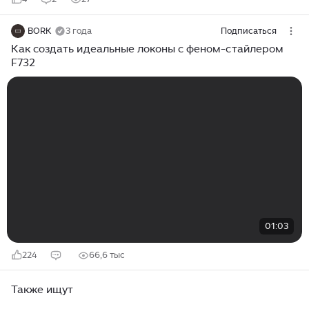
BORK
3 года
Подписаться
Как создать идеальные локоны с феном-стайлером
F732
01:03
224
66,6 тыс
Также ищут