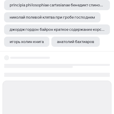
principia philosophiae cartesianae бенедикт спиноза книга
николай полевой клятва при гробе господнем
джордж гордон байрон краткое содержание корсар
игорь холин книга
анатолий бахтиаров