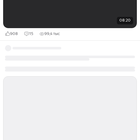
08:20
908
15
99,4 тыс