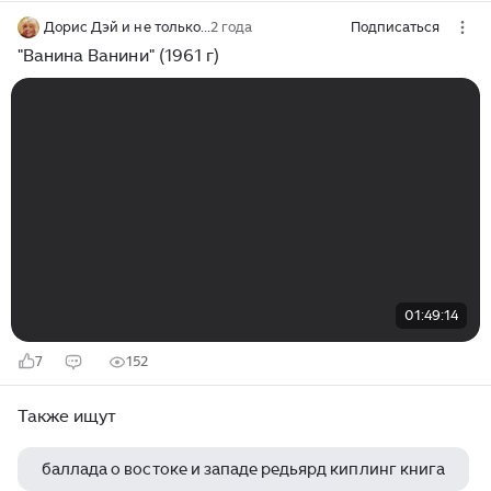
Дорис Дэй и не только...
2 года
Подписаться
"Ванина Ванини" (1961 г)
01:49:14
7
152
Также ищут
баллада о востоке и западе редьярд киплинг книга