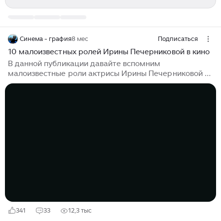
Синема - графия
8 мес
Подписаться
10 малоизвестных ролей Ирины Печерниковой в кино
В данной публикации давайте вспомним
малоизвестные роли актрисы Ирины Печерниковой в
кино. Я думаю, многие согласятся, если сказать, что
Ирина Печерникова это одна из самых красивых
актрис советского кинематографа. Она сыграла
заметные роли в таких известных фильмах как
"Доживем до понедельника", "Два капитана", Вариант
"Омега", "Сказ про то, как царь Петр арапа женил".
Ванина Ванини, 1983 Фильм-спектакль по мотивам
новеллы Стендаля "Ванина Ванини". В центре истории
- Ванина Ванини, знатная римлянка с пылким
характером, которой претят пустые светские
ухажёры...
341
33
12,3 тыс