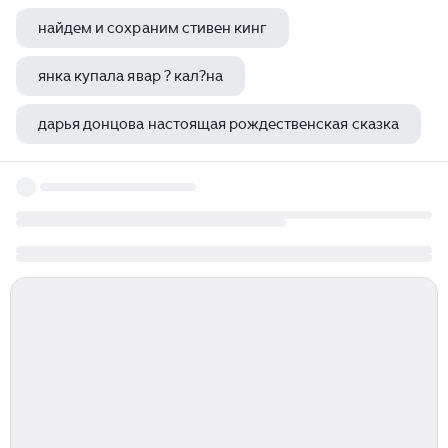
найдем и сохраним стивен кинг
янка купала явар ? кал?на
дарья донцова настоящая рождественская сказка
державин гавриил романович стихи легкие