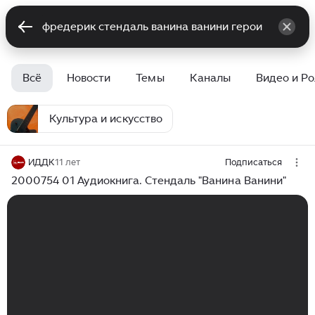
Всё
Новости
Темы
Каналы
Видео и Р
Культура и искусство
ИДДК
11 лет
Подписаться
2000754 01 Аудиокнига. Стендаль "Ванина Ванини"