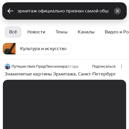
Всё
Новости
Темы
Каналы
Видео и Р
Культура и искусство
Путешествия ПредПенсионера
3 года
Подписаться
Знаменитые картины Эрмитажа, Санкт-Петербург