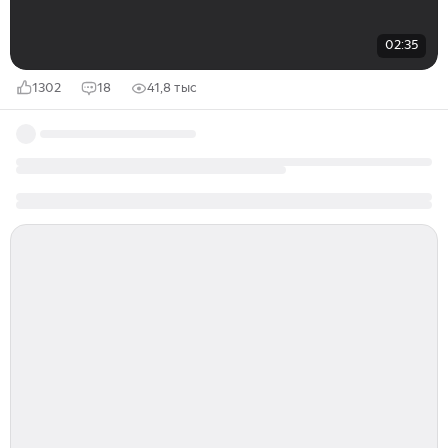
02:35
1302
18
41,8 тыс