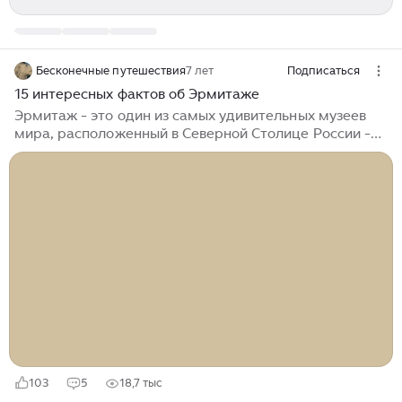
Бесконечные путешествия
7 лет
Подписаться
15 интересных фактов об Эрмитаже
Эрмитаж - это один из самых удивительных музеев
мира, расположенный в Северной Столице России -
Санкт-Петербурге. Музей располагает огромным
количеством залов, где представлены произведения
самых знаменитых художников мира. Чтобы
осмотреть все залы Эрмитажа и исследовать каждый
экспонат, потребуется в среднем несколько лет...
103
5
18,7 тыс