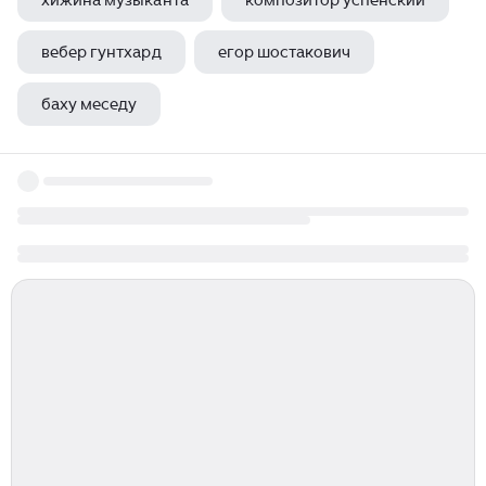
хижина музыканта
композитор успенский
вебер гунтхард
егор шостакович
баху меседу