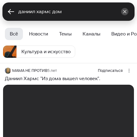
Всё
Новости
Темы
Каналы
Видео и Р
Культура и искусство
МАМА НЕ ПРОТИВ
5 лет
Подписаться
Даниил Хармс "Из дома вышел человек".