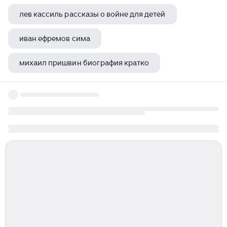
лев кассиль рассказы о войне для детей
иван ефремов сима
михаил пришвин биография кратко
марк твен издания