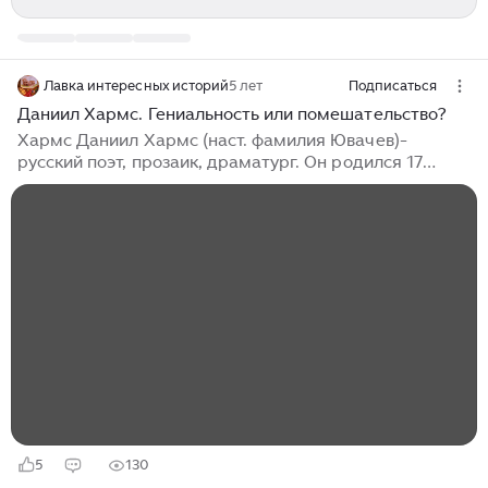
Лавка интересных историй
5 лет
Подписаться
Даниил Хармс. Гениальность или помешательство?
Хармс Даниил Хармс (наст. фамилия Ювачев)-
русский поэт, прозаик, драматург. Он родился 17
декабря 1905 года в Санкт-Петербурге. В 1915—1918
годах обучался в средней школе, входившей в состав
Главного...
5
130