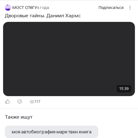
МОСТ СПбГУ
4 года
Подписаться
Дворовые тайны. Даниил Хармс
15:39
117
Также ищут
моя автобиография марк твен книга