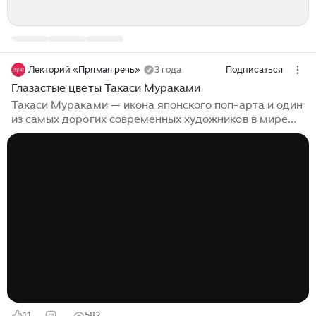
Лекторий «Прямая речь»
3 года
Подписаться
Глазастые цветы Такаси Мураками
Такаси Мураками — икона японского поп-арта и один
из самых дорогих современных художников в мире
Он родился в период, когда Япония очень сильно
переживала после поражения во Второй мировой
войне и ядерных бомбардировок. Это время
растянулось на несколько десятилетий. Люди хотели
сбежать от жестоких образов войны в другую
реальность — аниме, комиксов, мультфильмов и
прочей няшности. И в творчестве Мураками это тоже
нашло свое отражение. Вы наверняка видели работы
японского художника: глазастые цветы, грибки с
рожицами и яркие большие скульптуры с
персонажами из аниме...
11
582