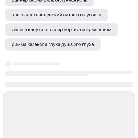
райнер мария рильке лунная ночь
александр введенский наташа и пуговка
сильва капутикян лсир вортис на армянском
римма казакова глуха душа его глуха
по проекту выдающегося архитектора растрелли были сооружены здания