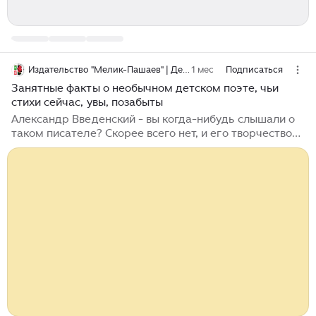
Издательство "Мелик-Пашаев" | Детские книги
1 мес
Подписаться
Занятные факты о необычном детском поэте, чьи
стихи сейчас, увы, позабыты
Александр Введенский - вы когда-нибудь слышали о
таком писателе? Скорее всего нет, и его творчество
сегодня помнят только читатели старшего
поколения, потому что сейчас он почти не издается. У
нас в издательстве "Мелик-Пашаев" недавно вышла
его книга "Мяу" - добрые стихи о бездомной кошечке,
которая ищет еду, пугается грозного черного кота-
толстяка и в конце случайно обретает дом и семью.
Выпустив новинку, мы поняли, что очень хотим, чтобы
как можно больше читателей узнали о творчестве
этого необыкновенного...