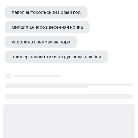
павел антокольский новый год
михаил анчаров весенняя ночка
каролина павлова не пора
алишер навои стихи на русском о любви
николай агнивцев гильом де рошефор