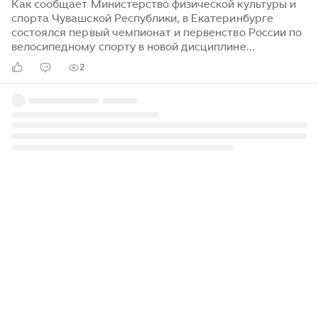
Как сообщает Министерство физической культуры и
спорта Чувашской Республики, в Екатеринбурге
состоялся первый чемпионат и первенство России по
велосипедному спорту в новой дисциплине
«велокросс-гравий». На трассы вышли сильнейшие
2
спортсмены со всей страны, чтобы испытать себя на
сложной гравийной дистанции. Достойно
представили Чувашскую Республику воспитанники
СШОР № 7 имени В. Ярды. Их выступления стали
ярким подтверждением высокого уровня подготовки.
Артем Кузьмин одержал победу среди юношей 13–14
лет, опередив ближайшего соперника почти на
минуту. Евгения Лютаева завоевала золото в
категории девушек 15–16 лет...