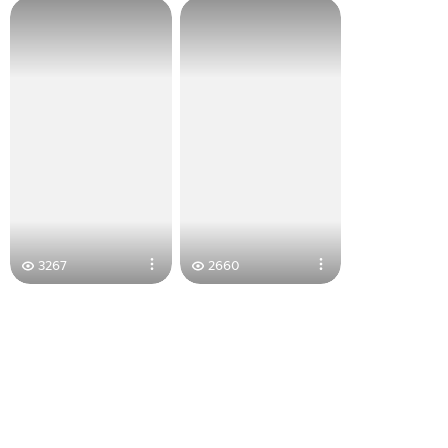
3267
2660