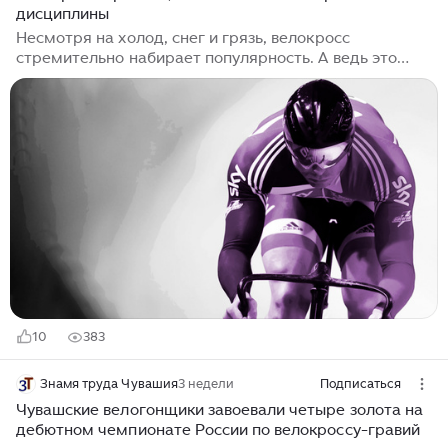
дисциплины
Несмотря на холод, снег и грязь, велокросс
стремительно набирает популярность. А ведь это
зимний вид велоспорта: гонки проходят с осени до
конца зимы. Участники соревнуются на коротких
трассах с крутыми подъемами, спусками и разными
препятствиями, которые надо преодолевать в любую
непогоду. И этот вид спорта быстро развивается,
притягивая все больше и больше народа. В чём
секрет такой притягательности? Чтобы это понять,
нужно узнать про правила, особенности и историю
этой спортивной дисциплин. Велокросс...
10
383
Знамя труда Чувашия
3 недели
Подписаться
Чувашские велогонщики завоевали четыре золота на
дебютном чемпионате России по велокроссу-гравий