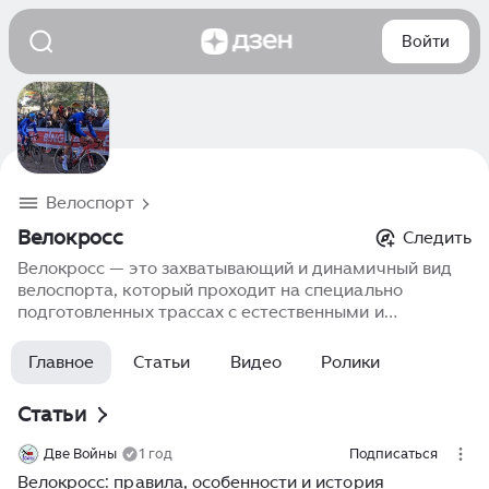
Войти
Велоспорт
Велокросс
Следить
Велокросс — это захватывающий и динамичный вид
велоспорта, который проходит на специально
подготовленных трассах с естественными и
искусственными препятствиями, такими как песок,
грязь, лесные участки, ступени и трамплины.
Главное
Статьи
Видео
Ролики
Велокросс требует от участников отличной
физической подготовки, технических навыков и
Статьи
уверенности на разных типах покрытия.
Соревнования проходят в формате спринтов, и
Две Войны
1 год
Подписаться
скорость, стратегия и выносливость играют ключевую
Велокросс: правила, особенности и история
роль.