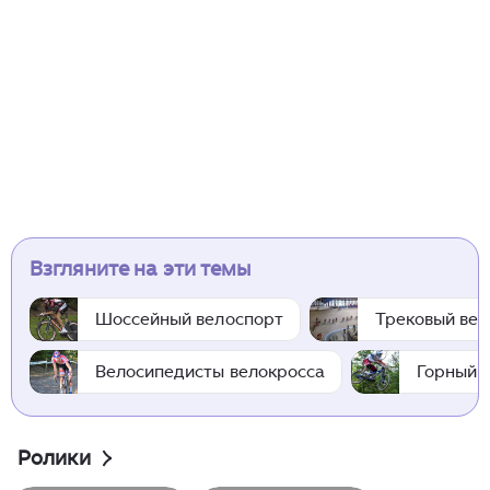
Взгляните на эти темы
Шоссейный велоспорт
Трековый вел
Велосипедисты велокросса
Горный 
Ролики