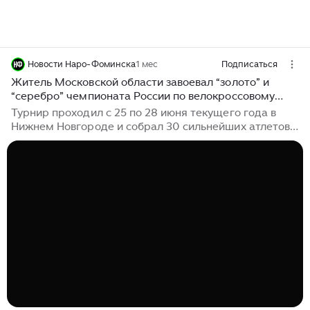
Новости Наро-Фоминска
1 мес
Подписаться
Житель Московской области завоевал “золото” и
“серебро” чемпионата России по велокроссовому
ориентированию
Турнир проходил с 25 по 28 июня текущего года в
Нижнем Новгороде и собрал 30 сильнейших атлетов
из разных уголков нашей страны. В указанных
соревнованиях Московскую область представил
Валерий Глухов. Об этом рассказали в пресс-службе
регионального Минспорта. Мужчина завоевал
“золото” в командной велокроссовой эстафете. В
индивидуальной гонке “велокросс-классика”
спортсмен также показал высокий результат, добавив
в свою копилку серебряную медаль...