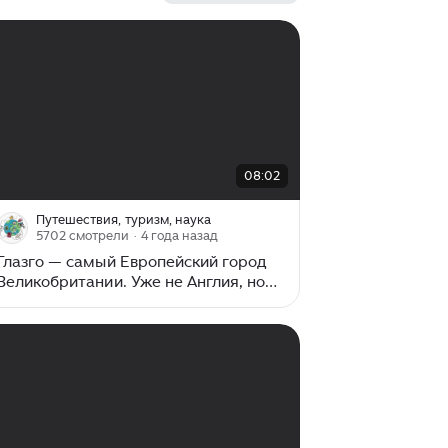
своими прекрасными пляжами и
теплым климатом...
00:00
/
08:02
08:02
Путешествия, туризм, наука
5702 смотрели
· 4 года назад
Глазго — самый Европейский город
Великобритании. Уже не Англия, но
еще не Европа