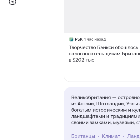
РБК
1 час назад
Творчество Бэнкси обошлось
налогоплательщикам Британ
в $202 тыс
Великобритания — островное
из Англии, Шотландии, Уэль
богатым историческим и ку
ландшафтами и традициями.
своими замками, музеями, 
достопримечательностями, т
Эдинбургский замок.
Британцы
·
Климат
·
Ланд