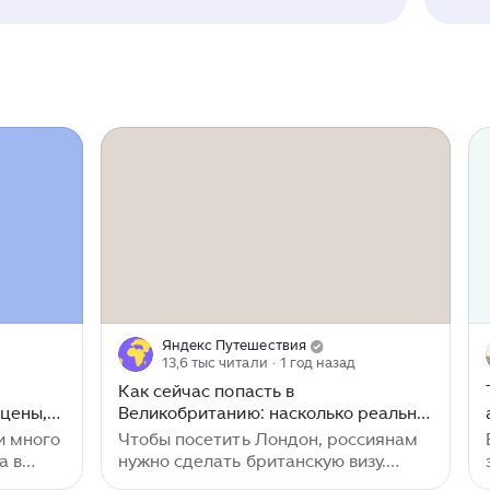
Яндекс Путешествия
13,6 тыс читали
· 1 год назад
Как сейчас попасть в
 цены,
Великобританию: насколько реально
сделать визу в 2024 году?
 и много
Чтобы посетить Лондон, россиянам
а в
нужно сделать британскую визу.
ы и
Великобритания открыта для