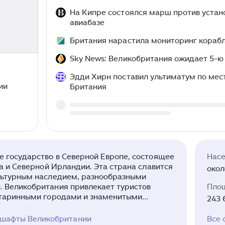
На Кипре состоялся марш против устан
авиабазе
Британия нарастила мониторинг корабл
Sky News: Великобритания ожидает 5-ю
Эдди Хирн поставил ультиматум по мес
ии
Британия
 государство в Северной Европе, состоящее
Нас
са и Северной Ирландии. Эта страна славится
окол
льтурным наследием, разнообразными
 Великобритания привлекает туристов
Пло
старинными городами и знаменитыми
243 
акими как Биг-Бен, Стоунхендж и
шафты Великобритании
Вcе 