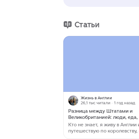
Статьи
Жизнь в Англии
26,1 тыс читали
· 1 год назад
Разница между Штатами и
Великобританией: люди, еда,
быт, архитектура.
Кто не знает, я живу в Англии
путешествую по королевству, 
Америку съездила на каникул