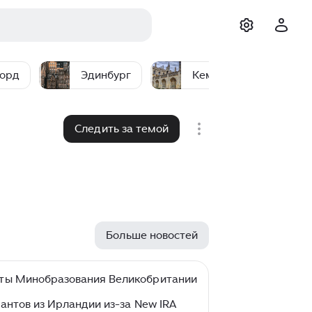
орд
Эдинбург
Кембридж
Следить за темой
Больше новостей
йты Минобразования Великобритании
рантов из Ирландии из-за New IRA