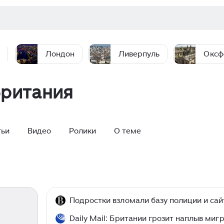
Лондон
Ливерпуль
Оксф
британия
тьи
Видео
Ролики
О теме
Подростки взломали базу полиции и са
Daily Mail: Британии грозит наплыв миг