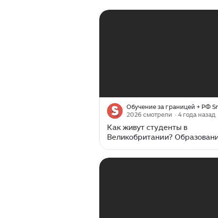
крупнейший город, финансов
культурный центр страны...
00:00
/
10:13
Обучение за границей + РФ 
2026 смотрели
· 4 года назад
Как живут студенты в
Великобритании? Образовани
Великобритании. 1 часть