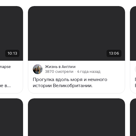
ый и
месяц...
00:00
/
13:06
10:13
13:06
Smapse
Жизнь в Англии
3870 смотрели
· 4 года назад
Прогулка вдоль моря и немного
е в
истории Великобритании.