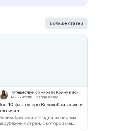
Больше статей
Путешествуй со мной по Крыму и вокруг света!
4728 читали
· 2 года назад
Топ-10 фактов про Великобританию и
англичан
Великобритания — одна из первых
зарубежных стран, с которой мы
знакомимся в школе. Почти все учат