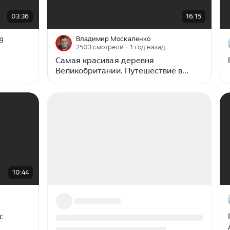
00:00
/
16:15
03:36
16:15
ng
Владимир Москаленко
2503 смотрели
· 1 год назад
Самая красивая деревня
Великобритании. Путешествие в
Котсуолд
10:44
: