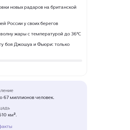
овки новых радаров на британской
ей России у своих берегов
 волну жары с температурой до 36°C
ту боя Джошуа и Фьюри: только
еление
о 67 миллионов человек.
щадь
610 км².
факты