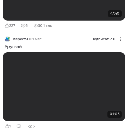
47:40
227
6
30,1 тыс
Эверест-НН
1 мес
Подписаться
Уругвай
01:05
1
5