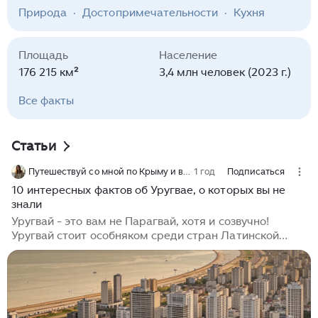
туристов белоснежными пляжами Атлантического
Природа
·
Достопримечательности
·
Кухня
побережья, колониальной архитектурой,
термальными источниками и самым
продолжительным карнавалом в мире. Страна
Площадь
Население
известна высоким уровнем жизни, развитой
176 215 км²
3,4 млн человек (2023 г.)
социальной системой и статусом самого
безопасного туристического направления в Южной
Вcе факты
Америке.
Статьи
Путешествуй со мной по Крыму и вокруг света!
1 год
Подписаться
10 интересных фактов об Уругвае, о которых вы не
знали
Уругвай - это вам не Парагвай, хотя и созвучно!
Уругвай стоит особняком среди стран Латинской
Америки. Начнем с того, что она одна из самых
благополучных и дорогих. Здесь нет большой
пропасти между богатыми и бедными, как в целом в
регионе и довольно сильный средний класс. В Уругвае
низкая коррупция и преступность, да и в целом жизнь