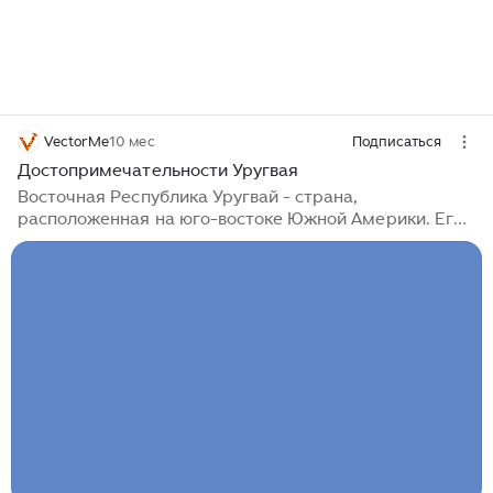
VectorMe
10 мес
Подписаться
Достопримечательности Уругвая
Восточная Республика Уругвай - страна,
расположенная на юго-востоке Южной Америки. Его
территория площадью более 176 тыс. км² граничит
на севере и северо-востоке со штатом Риу-Гранди-
ду-Сул (Бразилия), а на западе - с провинциями
Энтре-Риос и Корриентес (Аргентина), от которых
республика отделена рекой Уругвай. На юге река
Рио-де-ла-Плата, отделяет Уругвай от провинции
Буэнос-Айрес и города Буэнос-Айрес, на юго-востоке
- Атлантический океан. Восточная Республика
Уругвай, также называемая «Швейцарией...