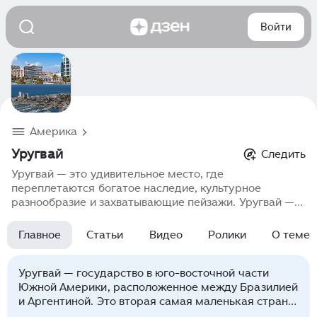
Войти
Америка
Уругвай
Следить
Уругвай — это удивительное место, где
переплетаются богатое наследие, культурное
разнообразие и захватывающие пейзажи. Уругвай —
является уникальной страной для путешествий,
которая порадует вас не только живописными
Главное
Статьи
Видео
Ролики
О теме
видами, но и разнообразной кухней, историческими
памятниками и местами для отдыха, оставляющими
яркие воспоминания.
Уругвай — государство в юго-восточной части
Южной Америки, расположенное между Бразилией
и Аргентиной. Это вторая самая маленькая страна
континента после Суринама, привлекающая