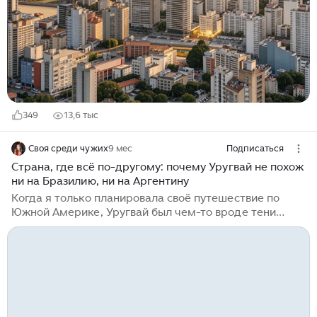
довольно комфортная. Да что там говорить про
уровень, если показателен один факт - детям в
школах выдают ноутбуки для обучения. Для
Латинской Америки это прям прорыв! Монтевидео -
столица Уругвая, довольно цивилизованный город...
349
13,6 тыс
Своя среди чужих
9 мес
Подписаться
Страна, где всё по-другому: почему Уругвай не похож
ни на Бразилию, ни на Аргентину
Когда я только планировала своё путешествие по
Южной Америке, Уругвай был чем-то вроде тени
между гигантами — Бразилией и Аргентиной. О нём
редко говорят в туристических блогах, он не пестрит
в Инстаграме видами мировых
достопримечательностей, и многие вообще с трудом
представляют, где он находится. Но, честно говоря,
именно Уругвай стал для меня настоящим
открытием. Маленькая страна, в которой всё — по-