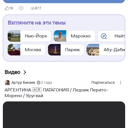
18
877
Взгляните на эти темы
Нью-Йорк
Марокко
Найти
Москва
Париж
Абу-Даби
Видео
Артур Бакаев
2 года
Подписаться
АРГЕНТИНА 🇦🇷 ПАТАГОНИЯ / Ледник Перито-
Морено / Уругвай