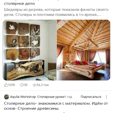
столярное дело
Шедевры из дерева, которые показали фанаты своего
дела. Столяры и плотники появились в то время,
когда человек понял, что деревом не только можно
поддерживать огонь, но и делать из него разные
предметы, необходимые для жизни. Так, первый
токарный станок изобрели древние египтяне еще в
XV веке до нашей эры. И сегодня этим превосходным
мастерством увлечены люди. Часто они создают
настоящие шедевры, которыми просто невозможно
не поделиться. Дерево ― это классный материал для
создания не только мебели, но и скульптур,
например, вот тут у нас есть целая коллекция таких
работ...
1319
35
54,3 тыс
Aquila Workshop. Столярные уроки
1 год
Подписаться
Столярное дело- знакомимся с материалом. Идём от
основ- Строение древесины.