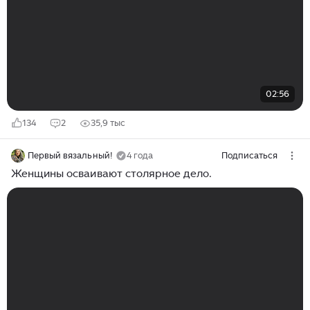
02:56
134
2
35,9 тыс
Первый вязальный!
4 года
Подписаться
Женщины осваивают столярное дело.