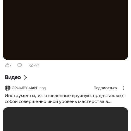
детали․ Основа успеха в столярном деле при
копировании, это качественное изготовление
шаблона․ Начните с предельно точного чертежа
шаблона, так как любая ошибка в этом лекале будет
многократно повторена на каждой заготовке․ Создать
такой кондуктор можно своими руками, уделив
особое внимание выбору материала․ После...
2
271
Видео
GRUMPY MAN
1 год
Подписаться
Инструменты, изготовленные вручную, представляют
собой совершенно иной уровень мастерства в
столярном деле.