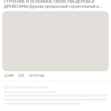
СТРОЕНИЕ И ОСНОВНЫЕ СВОЙСТВА ДЕРЕВА И
ДРЕВЕСИНЫ Дерево прекрасный строительный и
поделочный материал, оно обладает рядом ценных
качеств: легко обрабатывается, достаточно прочное
и твердое, упругое, легко склеивается, и, наконец,
имеет небольшой удельный вес. Древесина
существует в двух формах: исходная — круглый лес,
бревно, ветки, корни и вторичная производная —
доски, брус, фанера, шпон, щепа, кора и многое
другое. В современных условиях, когда древесину
можно заменить другими материалами, она...
188
5
11,3 тыс