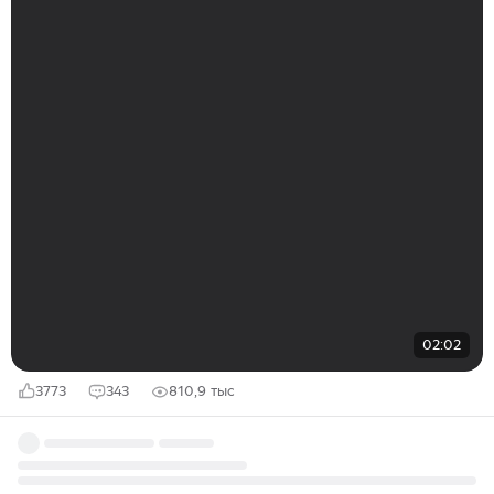
02:02
3773
343
810,9 тыс