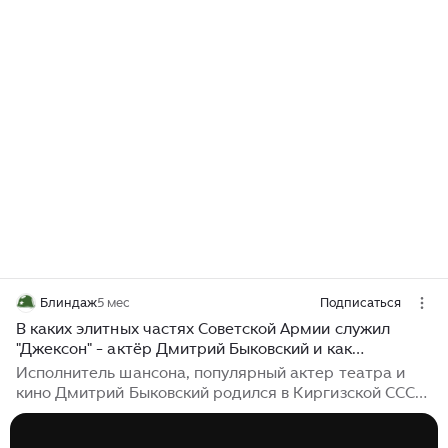
Блиндаж
5 мес
Подписаться
В каких элитных частях Советской Армии служил
"Джексон" - актёр Дмитрий Быковский и как
относится к службе в армии.
Исполнитель шансона, популярный актер театра и
кино Дмитрий Быковский родился в Киргизской CССР,
в 1969-ом году. Отец - глава семьи был довольно
жестким человеком, устраивающим по субботам