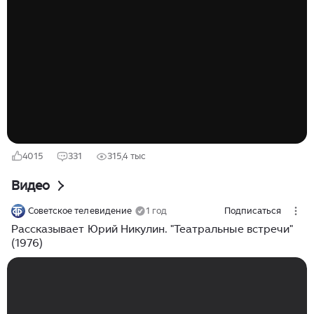
воспитательную работу всем троим сыновьям.
Дмитрий, старший сын никак не может забыть, как
отец заставил его сдать любимого щенка на мыло. Не
стало отца в 2007-ом году, когда сыну было уже 38
лет. Мать актера – уроженка Курской области – вела
домашнее хозяйство, занималась уходом за детьми и
никак не могла воспротивиться манере воспитания
главы семейства...
4015
331
315,4 тыс
Видео
Советское телевидение
1 год
Подписаться
Рассказывает Юрий Никулин. "Театральные встречи"
(1976)