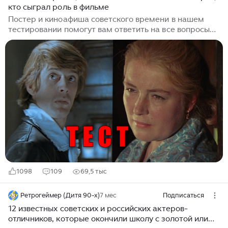
кто сыграл роль в фильме
Постер и киноафиша советского времени в нашем
тестировании помогут вам ответить на все вопросы
правильно, а заодно вспомнить любимые фильмы,
замечательных артистов и проверить свою память!
«Умеешь радоваться — радуйся, не умеешь — так
сиди» - и правильно было сказано в одном советском
фильме, ведь если раньше в СССР создавали
блестящие кинофильмы, в них играли талантливые
артисты, прекрасные женщины и настоящие
мужчины, то и смотреть такие картины было одно
удовольствие! В нашей жизни не так много...
1098
109
69,5 тыс
Ретрогеймер (Дитя 90-х)
7 мес
Подписаться
12 известных советских и российских актеров-
отличников, которые окончили школу с золотой или