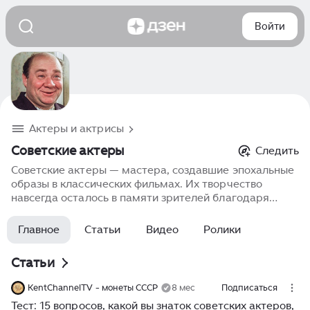
Войти
Актеры и актрисы
Советские актеры
Следить
Советские актеры — мастера, создавшие эпохальные
образы в классических фильмах. Их творчество
навсегда осталось в памяти зрителей благодаря
таланту и искренности. Фильмы с их участием
отражают культурное наследие и дух времени,
Главное
Статьи
Видео
Ролики
оставаясь актуальными и сегодня.
Статьи
KentChannelTV - монеты СССР
8 мес
Подписаться
Тест: 15 вопросов, какой вы знаток советских актеров,