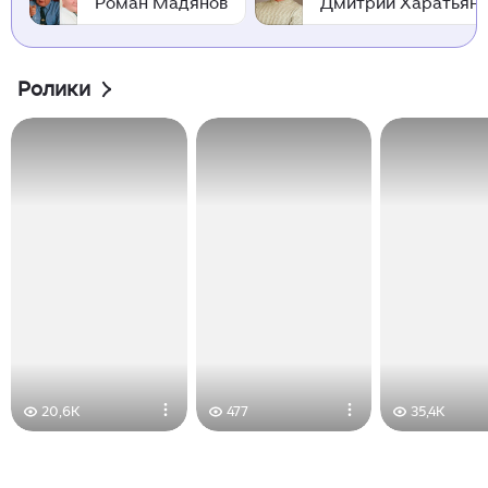
Роман Мадянов
Дмитрий Харатьян
Ролики
20,6K
477
35,4K