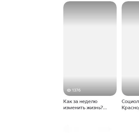
1376
Как за неделю
Социол
изменить жизнь?
Красно
Екатерина
Ростов
Прохорцева —
глазам
психолог, гипнолог,
➤где л
мастер
🔵Прос
трансформационных