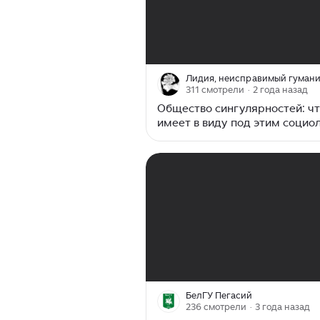
00:00
/
03:59
Лидия, неисправимый гуман
311 смотрели
· 2 года назад
Общество сингулярностей: ч
имеет в виду под этим социо
Андреас Реквиц
00:00
/
20:21
БелГУ Пегасий
236 смотрели
· 3 года назад