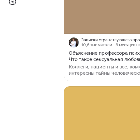
Записки странствующего пр
10,6 тыс читали
· 8 месяцев н
Объяснение профессора псих
Что такое сексуальная любов
концепция на стыке нейробио
Коллеги, пациенты и все, ком
психологии и социологии.
интересны тайны человеческ
психики, вновь с вами профес
Азат Асадуллин. Позвольте
напомнить: я не только врач
психиатр и доктор медицинс
наук, но и, если позволите мн
небольшую профессиональну
гордость, дипломированный
клинический психолог с крас
дипломом. Это второе образо
помноженное на знание