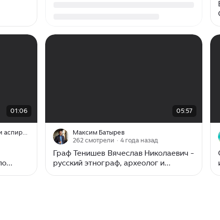
00:00
/
05:57
01:06
05:57
DissHelp - Помощь студентам и аспирантам
Максим Батырев
262 смотрели
· 4 года назад
Граф Тенишев Вячеслав Николаевич -
по
русский этнограф, археолог и
социолог