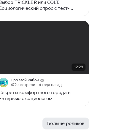
Выбор TRICKLER или COLT.
Социологический опрос с тест-
драйвом.
00:00
/
12:28
12:28
Про Мой Район
472 смотрели
· 4 года назад
Секреты комфортного города в
интервью с социологом
Больше роликов