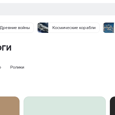
Древние войны
Космические корабли
оги
о
Ролики