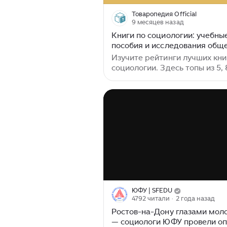
нейробиологии, дает мне
возможность показывать и
Товаропедия Official
рассказывать вам, как сложнейшие
9 месяцев назад
психические феномены прор
Книги по социологии: учебны
из конкретных биологических
пособия и исследования общ
процессов – из работы нейро
Изучите рейтинги лучших кни
всплесков нейромедиаторов 
социологии. Здесь топы из 5, 
активности определенных зо
изданий, включая аудиокниги
мозга...
них — «Черный лебедь» Тале
«Социальное конструирован
реальности» Бергера. Эти в
труды ждут! Учебные пособи
краеугольный камень социол
систематизирующий знания 
глубокого понимания общест
охватывают широкий спектр т
общей социологии и методов
исследований до экономичес
социологии, демографии. Эти
ЮФУ | SFEDU
издания помогают студентам
4792 читали
· 2 года назад
специалистам погружаться в
Ростов-на-Дону глазами мол
анализ...
— социологи ЮФУ провели о