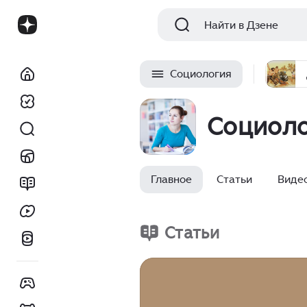
Найти в Дзене
Социология
Социол
Главное
Статьи
Виде
Статьи