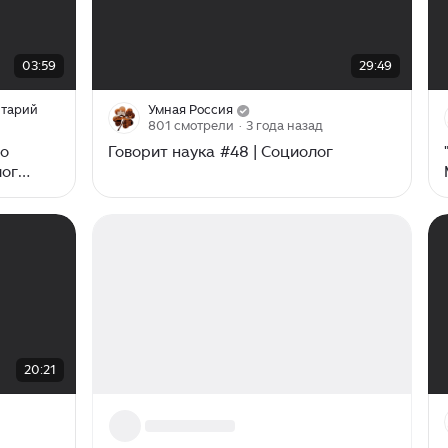
00:00
/
29:49
03:59
29:49
итарий
Умная Россия
801 смотрели
· 3 года назад
то
Говорит наука #48 | Социолог
лог
20:21