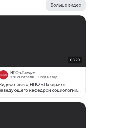
понимается такой процесс познания,
Больше видео
с помощью которого осуществляется
реализация нескольких уровней
знаний, являющиеся как
эмпирическими, так и теоретико-
методическими. Наиболее
распространенными являются 3
вида социологического
исследования, среди которых: Также
различают и другие виды
00:00
/
03:20
03:20
исследования. В зависимости...
НПФ «Пакер»
178 смотрели
· 1 год назад
Видеоотзыв о НПФ «Пакер» от
заведующего кафедрой социологии и
социальных технологий УГАТУ,
доктор социологических наук,
профессор