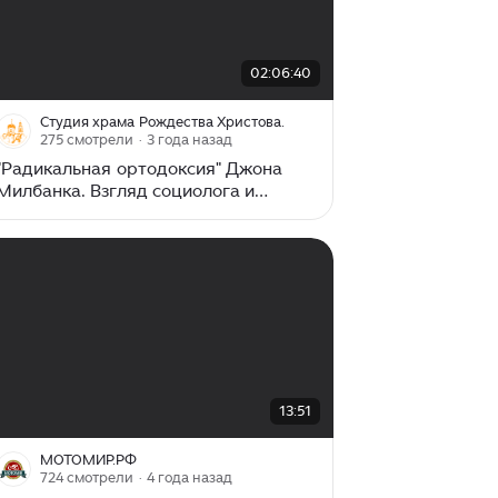
00:00
/
02:06:40
02:06:40
Студия храма Рождества Христова.
275 смотрели
· 3 года назад
"Радикальная ортодоксия" Джона
Милбанка. Взгляд социолога и
священника. Лекторий.
00:00
/
13:51
13:51
МОТОМИР.РФ
724 смотрели
· 4 года назад