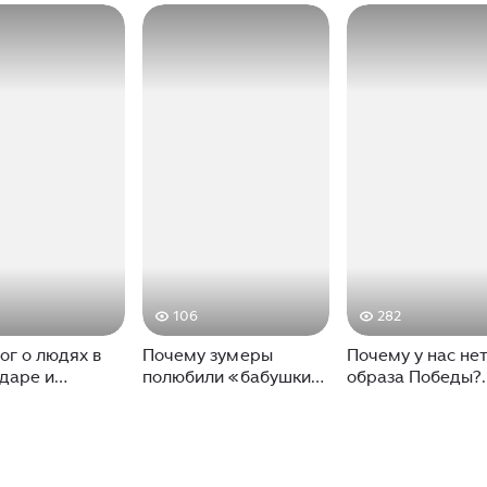
106
282
ог о людях в
Почему зумеры
Почему у нас не
даре и
полюбили «бабушкин
образа Победы?
е ➤южане
стиль»? Полный
Мнение социоло
и социолога
выпуск подкаста
Токарева
учше жить?!
«Меня бесит» про
очились
грендма-кор с
социологом