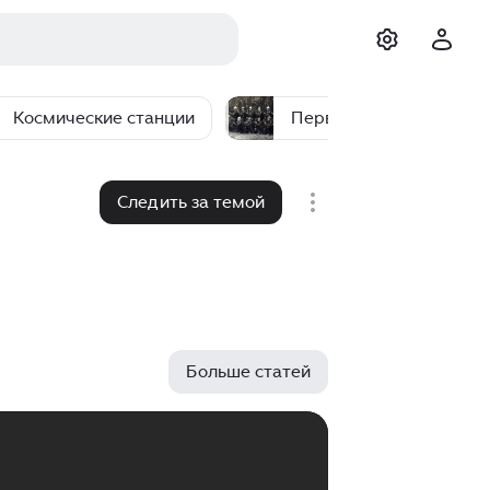
Космические станции
Первая мировая война
Следить за темой
Больше статей