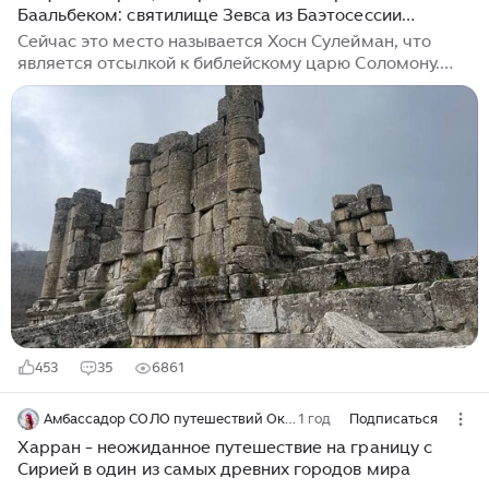
Баальбеком: святилище Зевса из Баэтосессии
(современная Сирия)
Сейчас это место называется Хосн Сулейман, что
является отсылкой к библейскому царю Соломону.
Храм, чьи руины сохранились до нашего времени,
был построен в I-II вв. н.э., а традиционно Баэтосессия
была местом почитания Баала, в античности
отожествлявшегося с Зевсом. Локальный вариант
культа так и назывался — Зевс Баэтосесийский. Храм
пользовался большими льготами — сохранилось три
документа, в которых Селевкиды, Август и Валериан
подтверждают храмовые привилегии. В частности,
ярмарка, которую проводили...
453
35
6861
Амбассадор СОЛО путешествий Оксана Соло
1 год
Подписаться
Харран - неожиданное путешествие на границу с
Сирией в один из самых древних городов мира