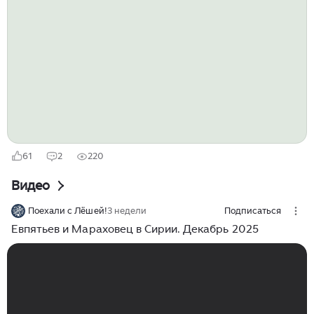
просмотра, это туристический маршрут и сюда
продают билеты...
61
2
220
Видео
Поехали с Лёшей!
3 недели
Подписаться
Евпятьев и Мараховец в Сирии. Декабрь 2025