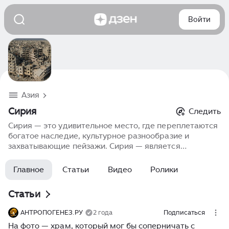
Войти
Азия
Сирия
Следить
Сирия — это удивительное место, где переплетаются
богатое наследие, культурное разнообразие и
захватывающие пейзажи. Сирия — является
уникальной страной для путешествий, которая
порадует вас не только живописными видами, но и
Главное
Статьи
Видео
Ролики
разнообразной кухней, историческими памятниками
и местами для отдыха, оставляющими яркие
Статьи
воспоминания.
АНТРОПОГЕНЕЗ.РУ
2 года
Подписаться
На фото — храм, который мог бы соперничать с