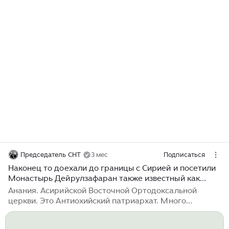
Председатель СНТ
3 мес
Подписаться
Наконец то доехали до границы с Сирией и посетили
Монастырь Дейрулзафаран также известный как
Шафрановый монастырь или монастырь Святого
Анания. Асирийской Восточной Ортодоксальной
церкви. Это Антиохийский патриархат. Много
интересного, даже я бы сказал непонятного. Конечно
посетили только то в монастыре, что открыто для