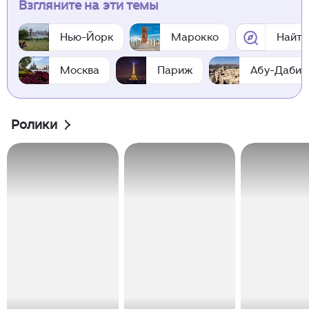
Взгляните на эти темы
Нью-Йорк
Марокко
Найти
Москва
Париж
Абу-Даби
Ролики