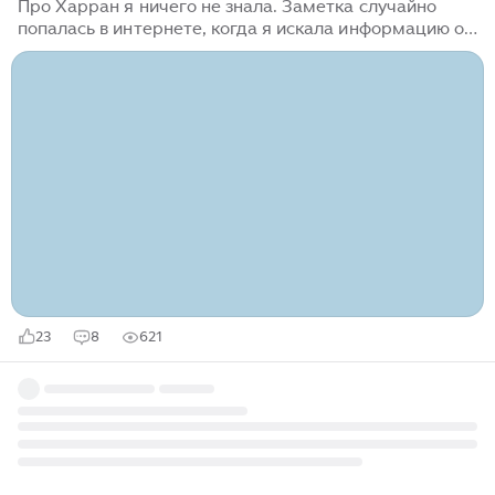
Про Харран я ничего не знала. Заметка случайно
попалась в интернете, когда я искала информацию о
руинах на окраине Шарлыурфа. Когда я прочитала
историческую справку про Харран, поняла - нужно
срочно туда ехать. Забрала вещи из отеля, пришла на
остановку (рядом с местом отправления в Гебекле
Тепе). Пожилой мужчина спросил куда я, ответила на
Отогар (автостанция по тур.) он проводил меня до
нужного автобуса, критично глянул на мою карту, что-
то сказал молодому парнишке. Тот зашёл перед мной
заплатил за себя и меня, я достала деньги, но он
отказался...
23
8
621