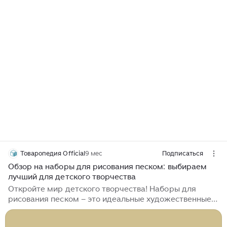
Товаропедия Official
9 мес
Подписаться
Обзор на наборы для рисования песком: выбираем
лучший для детского творчества
Откройте мир детского творчества! Наборы для
рисования песком – это идеальные художественные
наборы для детей, где цветной песок превращается в
поделки из песка. Наш обзор наборов для творчества