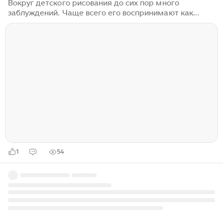
Вокруг детского рисования до сих пор много
заблуждений. Чаще всего его воспринимают как
способ занять ребёнка: дать краски, бумагу — и пусть
рисует «как хочет». Такой подход действительно
может быть полезен как форма отдыха, но он не
раскрывает главного потенциала рисования.
Рисование — это образовательный процесс. Через
него ребёнок осваивает базовые принципы, которые
работают не только в искусстве, но и в мышлении в
целом. Рисуя ребёнок учится: — видеть форму и
пропорции — понимать последовательность...
1
54