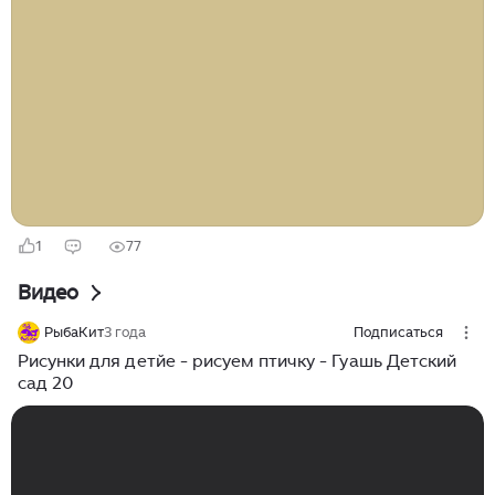
поможет сделать выбор лучшего комплекта для
песочной живописи, обеспечивая творческие занятия.
Песочная живопись, это не просто детское
творчество, а мощные развивающие игрушки. С
наборами для рисования песком дети осваивают арт-
терапию для детей, создавая уникальные поделки из
песка. Это способствует развитию фантазии и
является прекрасным подарком ребенку для досуга с
детьми...
1
77
Видео
РыбаКит
3 года
Подписаться
Рисунки для детйе - рисуем птичку - Гуашь Детский
сад 20