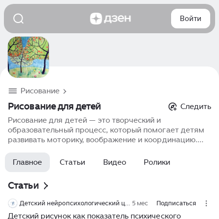
Войти
Рисование
Рисование для детей
Следить
Рисование для детей — это творческий и
образовательный процесс, который помогает детям
развивать моторику, воображение и координацию.
Занятия рисованием позволяют детям выразить свои
эмоции, понять окружающий мир и научиться
Главное
Статьи
Видео
Ролики
анализировать цвет и форму. Основные техники
включают работу с карандашами, фломастерами,
Статьи
акварелью и пастелью. Рисование помогает детям
укреплять навыки концентрации и творческого
Детский нейропсихологический центр "Пластичность"
5 мес
Подписаться
мышления, а также раскрывает их потенциал в
Детский рисунок как показатель психического
раннем возрасте. Современные программы