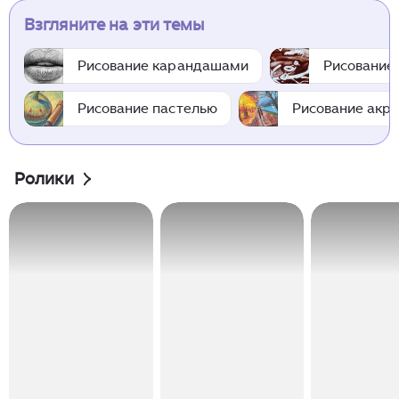
Взгляните на эти темы
Рисование карандашами
Рисование
Рисование пастелью
Рисование акр
Ролики