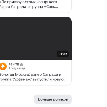
«По приказу острых козырьков».
Рэпер Саграда и группа «Соль
земли» выпустили первый в России
клип, созданный полностью с
помощью нейросетей.
00:00
/
01:09
01:09
РЕН ТВ
1 год назад
Золотая Москва: рэпер Саграда и
группа "Аффинаж" выпустили новую
песню
Больше роликов