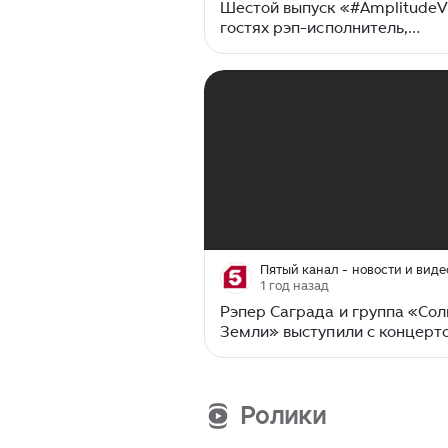
Шестой выпуск «#AmplitudeV
гостях рэп-исполнитель,
сооснователь группы CENTR 
ПРИНЦИП.
00:00
/
01:07
Пятый канал - новости и виде
1 год назад
Рэпер Саграда и группа «Сол
Земли» выступили с концерт
Москве
Ролики