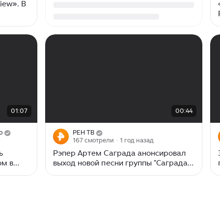
iew». В
—
00:00
/
00:44
01:07
00:44
о
РЕН ТВ
167 смотрели
· 1 год назад
ь
Рэпер Артем Саграда анонсировал
ом в
выход новой песни группы "Саграда /
Соль Земли"