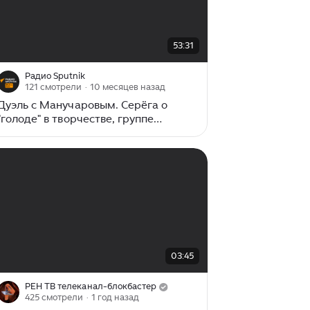
00:00
/
53:31
53:31
Радио Sputnik
121 смотрели
· 10 месяцев назад
Дуэль с Манучаровым. Серёга о
"голоде" в творчестве, группе
"Ленинград" и нашем рэпе
00:00
/
03:45
03:45
РЕН ТВ телеканал-блокбастер
425 смотрели
· 1 год назад