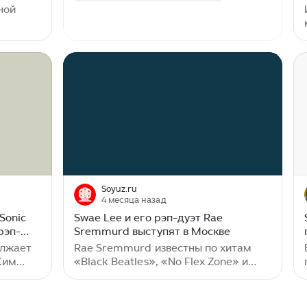
енного
ной
После
одина
, кого
чему
ала
ся к
м его
Soyuz.ru
то для
4 месяца назад
Sonic
Swae Lee и его рэп-дуэт Rae
дна
рэп-
Sremmurd выступят в Москве
олжает
Rae Sremmurd известны по хитам
Ким
«Black Beatles», «No Flex Zone» и
бас-
«No Type». Особенную популярность
анской
получила первая песня. У «Black
а
Beatles» более 1 млрд просмотров