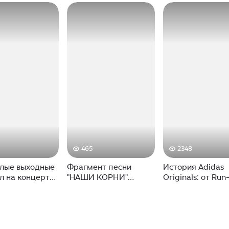
465
2348
лые выходные
Фрагмент песни
История Adidas
л на концерте
"НАШИ КОРНИ"
Originals: от Ru
 Каста.
(группа Арно и Артур,
до Канье. Как
льно это был
армянский рэп 2007)
кроссовки чемп
добрый рэп-
#рэп
стали обувью
 из всех, на
рэперов? И что 
х мне удалось
самом деле зна