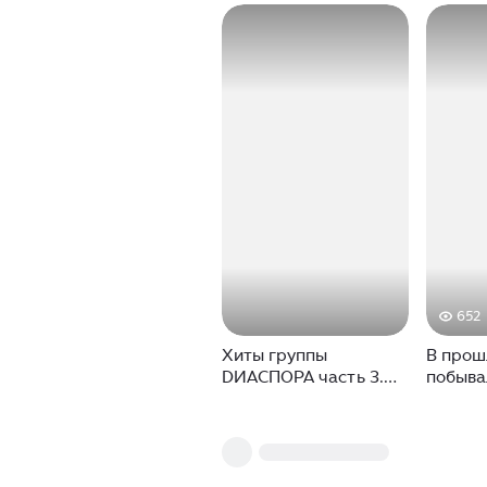
652
Хиты группы
В прош
DИАСПОРА часть 3.
побыва
#dиаспора #рэп
группы
#хипхоп
Официа
самый 
концерт
которы