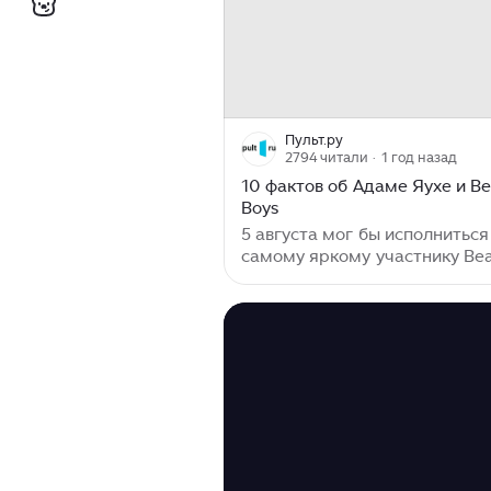
Пульт.ру
2794 читали
· 1 год назад
10 фактов об Адаме Яухе и Be
Boys
5 августа мог бы исполниться
самому яркому участнику Bea
Boys — Адаму Яуху. Рассказы
его вкладе в творчество груп
только музыкальном), о влиян
Эминема и не самых очевидн
любимых альбомах. А также: 
поп-звезда помогла Beastie B
прославиться, когда они заве
первый интернет-сайт и поче
документалка многим понрав
Во многих видео Beastie Boys