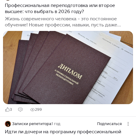
свои амбиции.
Профессиональная переподготовка или второе
высшее: что выбрать в 2026 году?
Жизнь современного человека - это постоянное
обучение! Новые профессии, навыки, пусть даже
небольшие, но позволяющие всего за несколько
месяцев уйти в другую сферу экономики и начать там
зарабатывать/подрабатывать деньги. Это раньше
наши с вами бабушки и дедушки получали одну
профессию и она кормила их всю жизнь. Сейчас так
уже не получается. Стремительные изменения на
рынке труда, появление новых профессий и
необходимость постоянного развития заставляют все
больше людей задумываться о получении
дополнительного образования...
3
299
Записки репетитора
1 год
Подписаться
Идти ли дочери на программу профессиональной