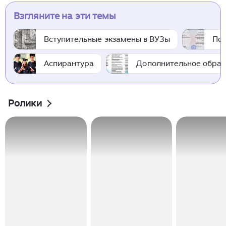
Взгляните на эти темы
Вступительные экзамены в ВУЗы
По
Аспирантура
Дополнительное образ
Ролики