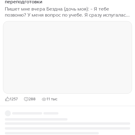
переподготовки
Пишет мне вчера Бездна (дочь моя): - Я тебе
позвоню? У меня вопрос по учебе. Я сразу испугалась:
- Проблемы? - Нет, наоборот. Но у меня были уроки,
поэтому я осталась в неведении и задумчивости
насчет этого «наоборот». *** После уроков
выяснилось вот что. В вузе, где дочь учится,
существуют программы профессиональной
переподготовки. И им сегодня о них рассказали и
предложили поучиться, если есть желание и
возможность. Если вкратце (то, что мы с дочерью
знаем пока, подробности она запросила): - Форма
обучения очно-заочная с применением
дистанционных технологий...
1257
288
11 тыс