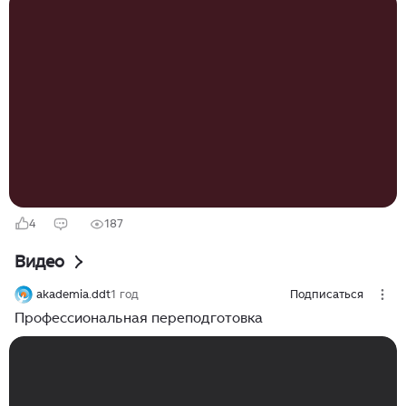
он говорит: «Извините, вашего документа нет в базе
ФИС ФРДО». И ваша карьера рушится, как карточный
домик, так и не начавшись. В наше время такая
ситуация не редкость, а жестокая реальность для
тысяч людей, которые доверились сомнительным
учебным заведениям, в которых они проходили
обучение. В этой статье я расскажу, как этого
избежать, и представлю вам ТОП-5...
4
187
Видео
akademia.ddt
1 год
Подписаться
Профессиональная переподготовка