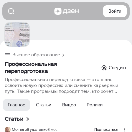
Войти
Высшее образование
Профессиональная
Следить
переподготовка
Профессиональная переподготовка — это шанс
освоить новую профессию или сменить карьерный
путь. Такие программы подходят тем, кто хочет
приобрести дополнительные навыки или кардинально
изменить сферу деятельности. Узнайте, какие
Главное
Статьи
Видео
Ролики
направления доступны, как выбрать подходящую
программу и начать новую успешную карьеру.
Статьи
Профессиональная переподготовка помогает стать
конкурентоспособным на рынке труда и реализовать
Мечты об удаленке
8 мес
Подписаться