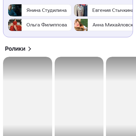
Янина Студилина
Евгения Стычкина
Ольга Филиппова
Анна Михайловска
Ролики