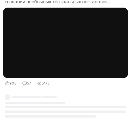
создании необычных театральных постановок,
представив зрителю новое видение знаменитой
повести Константина Симонова «Живые и мёртвые».
Спектакль, прошедший в рамках XVIII Зимнего
международного фестиваля искусств в Сочи, сумел
затронуть самые глубокие струны души, благодаря
сочетанию мощного драматического сюжета и
оригинального музыкального сопровождения.
Камерный ансамбль «Солисты Москвы»,
возглавляемый маэстро Юрием Башметом, предстал
перед публикой в непривычном образе – в военной
форме...
903
57
5473