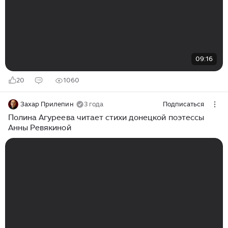
09:16
20
1060
Захар Прилепин
3 года
Подписаться
Полина Агуреева читает стихи донецкой поэтессы
Анны Ревякиной