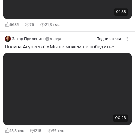
01:38
6635
76
21,3 тыс
Захар Прилепин
4 года
Подписаться
Полина Агуреева: «Мы не можем не победить»
00:28
13,3 тыс
218
55 тыс