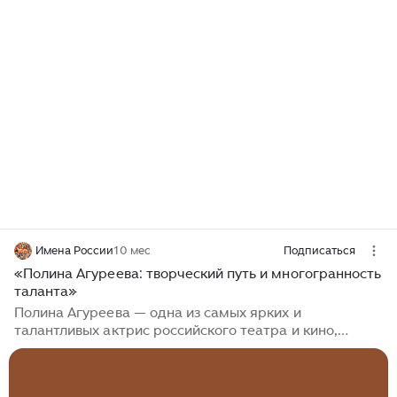
Имена России
10 мес
Подписаться
«Полина Агуреева: творческий путь и многогранность
таланта»
Полина Агуреева — одна из самых ярких и
талантливых актрис российского театра и кино,
известная своим уникальным стилем исполнения
романсов и глубоким пониманием персонажей. Её
творческая карьера, начавшаяся с театральных