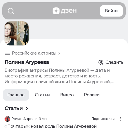
Войти
Российские актрисы
Полина Агуреева
Следить
Биография актрисы Полины Агуреевой — дата и
место рождения, возраст, детство и юность.
Информация о личной жизни Полины Агуреевой,
семье и семейном положении. Карьера в кино,
фильмография, роли, фото, последние новости.
Главное
Статьи
Видео
Ролики
Статьи
Роман Апрелев
3 мес
Подписаться
«Почтарь»: новая роль Полины Агуреевой