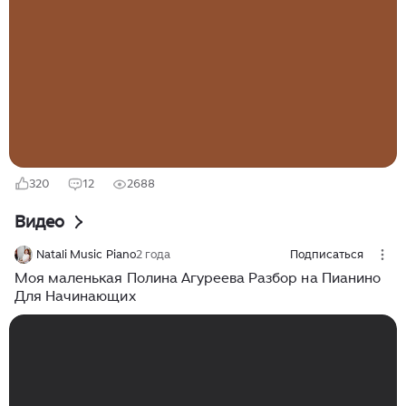
подмостков, привела её к признанию на
международной арене кино и музыки. Полина
Агуреева родилась и выросла в Волгограде. Её
детство прошло в скромных условиях, но именно эти
обстоятельства сформировали её характер и
внутренний мир. С ранних лет она увлекалась
чтением и мечтала стать актрисой, несмотря на то,
что публичные выступления давались ей не всегда
легко...
320
12
2688
Видео
Natali Music Piano
2 года
Подписаться
Моя маленькая Полина Агуреева Разбор на Пианино
Для Начинающих