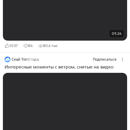
05:24
1037
84
80,4 тыс
Скай Топ
3 года
Подписаться
Интересные моменты с ветром, снятые на видео