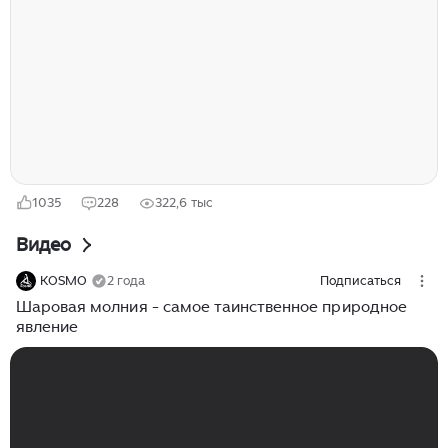
осадков. Об этом рассказала главный специалист
столичного бюро Татьяна Позднякова. "К вечеру
(четверга - ред.) у нас может местами собраться
кратковременный дождь. Температура воздуха
максимальная в Москве - 29-31 (градус - ред.), по
области - 26-31 градус, - сообщила специалист...
1035
228
322,6 тыс
Видео
KOSMO
2 года
Подписаться
Шаровая молния - самое таинственное природное
явление