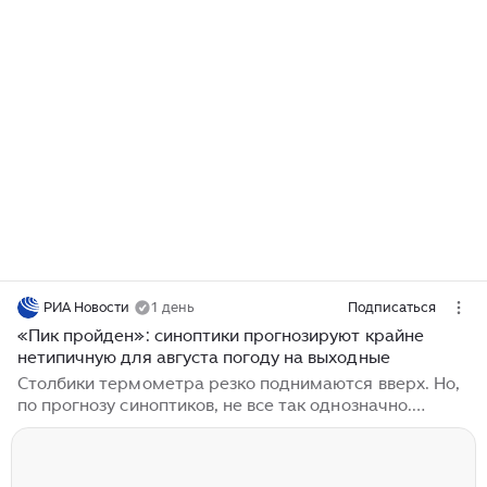
РИА Новости
1 день
Подписаться
«Пик пройден»: синоптики прогнозируют крайне
нетипичную для августа погоду на выходные
Столбики термометра резко поднимаются вверх. Но,
по прогнозу синоптиков, не все так однозначно.
Август в столице продолжает оставаться жарким. В
четверг, 6 июля, столбик термометра превысит 30-
градусную отметку. Не обойдется в этот день без