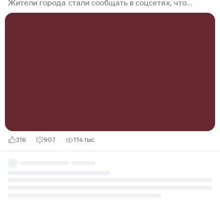
Жители города стали сообщать в соцсетях, что
слышали около 11:15 грохот, похожий на взрыв. - Мы с
ребенком гуляли во дворе, когда раздался глухой
грохот. Сразу же сработала сигнализация на стройке
– рядом строят жилой комплекс. Подумала, что там
может что-то произошло, - рассказывает жительница
Северного Тушина Анна. О вибрации в домах
сообщили жители Бескудникова и в районе проспекта
Вернадского, слышно было в Солнцево, Одинцово, в
Люберцах и Зеленограде...
316
907
114 тыс