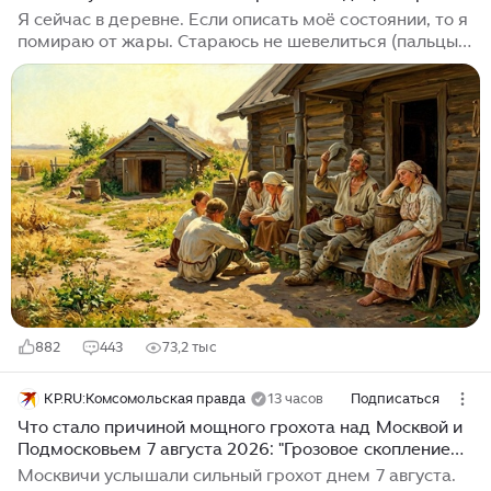
Я сейчас в деревне. Если описать моё состоянии, то я
помираю от жары. Стараюсь не шевелиться (пальцы
не в счёт), направил на себя вентилятор, но он уже
слабо помогает, потому что на улице +36 в тени, дома
уже +33°С. Ночью температура опускается до +25, но
дом остыть не успевает. В четверг должно быть
долгожданное похолодание, так что осталось
продержаться три дня. Но вот, о чём я подумал.
Кондиционеры массово стали появляться в городских
квартирах лет десять назад (ну, в Москве, конечно,
раньше)...
882
443
73,2 тыс
KP.RU:Комсомольская правда
13 часов
Подписаться
Что стало причиной мощного грохота над Москвой и
Подмосковьем 7 августа 2026: "Грозовое скопление
облаков"
Москвичи услышали сильный грохот днем 7 августа.