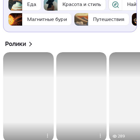
Еда
Красота и стиль
Найт
Магнитные бури
Путешествия
Ролики
289