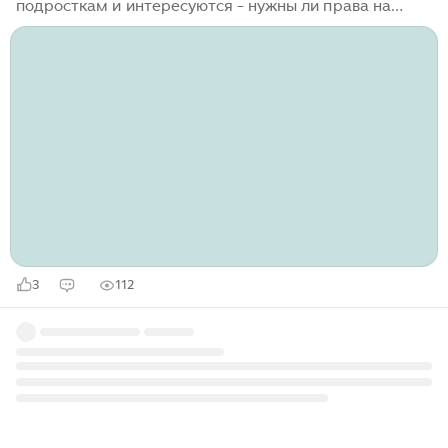
подросткам и интересуются - нужны ли права на
питбайк? В 2023 году многие родители
рассматривают покупку для своих детей-подростков
такого дорогого подарка, как питбайк. Это
специальный спортивный мотоцикл для езды по
пересечённой местности. Учитывая, что питбайк по
документам относится к спортивной технике и не
является транспортным средством, многие ошибочно
полагают, что на нём можно спокойно передвигаться
не имея водительских прав и без ограничений по
возрасту...
3
112