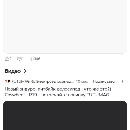
транспорт, третий — про бездорожье и выносливость.
Разбираем по делу: в чём отличия, кому что подходит
и как не купить технику, которая разочарует через
неделю. 1) Питбайк: максимум эмоций за минимум
денег Питбайк — это компактный мотоцикл (обычно
110–190 куб. см) с небольшими колёсами (чаще 12/14,
14/17, 16/19) и простой конструкцией...
2
1
346
Видео
FUTUMAG.RU Электровелосипеды, Электроскутеры, Электробайки
10 мес
Подписаться
Новый эндуро-питбайк-велосипед , что же это?)
Coswheel - R19 - встречайте новинку!FUTUMAG -
официа