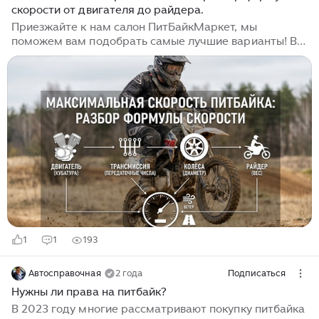
скорости от двигателя до райдера.
технические характеристики.
Приезжайте к нам салон ПитБайкМаркет, мы
поможем вам подобрать самые лучшие варианты! В
мире мототехники питбайк занимает уникальную
нишу. Это не громоздкий круизер для дальних
путешествий и не сверхзвуковой спортбайк,
созданный для трековых рекордов. Питбайк — это
концентрат адреналина, компактный бунтарь,
рожденный для грязи, трамплинов и чистого,
незамутненного веселья. Однако, несмотря на его
внедорожную сущность, вопрос «А сколько он едет?»
неизменно возникает как у новичков, так и у опытных
райдеров, желающих выжать из своей машины
максимум...
1
1
193
Автосправочная
2 года
Подписаться
Нужны ли права на питбайк?
В 2023 году многие рассматривают покупку питбайка