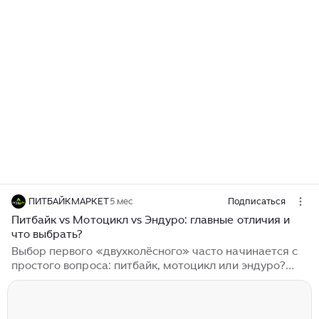
ПИТБАЙКМАРКЕТ
5 мес
Подписаться
Питбайк vs Мотоцикл vs Эндуро: главные отличия и
что выбрать?
Выбор первого «двухколёсного» часто начинается с
простого вопроса: питбайк, мотоцикл или эндуро?
Внешне они похожи, но по характеру — это три
разных мира. Один создан для фана на площадке и
треке, второй — универсальный «взрослый»