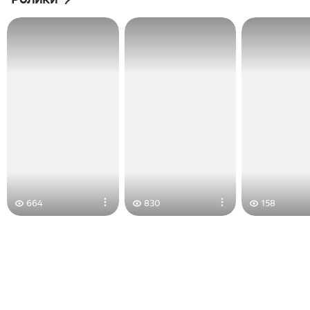
664
830
158