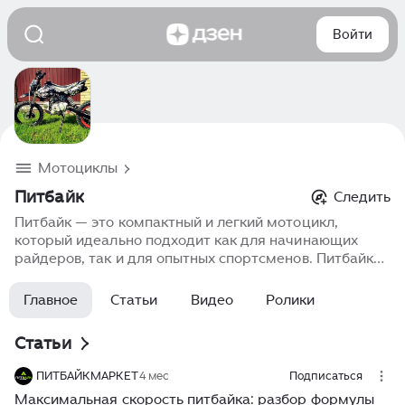
Войти
Мотоциклы
Питбайк
Следить
Питбайк — это компактный и легкий мотоцикл,
который идеально подходит как для начинающих
райдеров, так и для опытных спортсменов. Питбайки
отличаются небольшими размерами, мощными
двигателями и легкой управляемостью, что делает их
Главное
Статьи
Видео
Ролики
отличным вариантом для обучения, тренировок и
развлечений. Эти мотоциклы популярны среди детей
Статьи
и подростков, а также среди взрослых, которые ищут
легкий и маневренный мотоцикл для поездок по
ПИТБАЙКМАРКЕТ
4 мес
Подписаться
лесным и загородным маршрутам. Питбайки
Максимальная скорость питбайка: разбор формулы
идеально сочетают в себе простоту, стиль и отличные