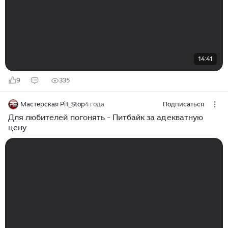
14:41
9
335
Мастерская Pit_Stop
4 года
Подписаться
Для любителей погонять - Питбайк за адекватную
цену