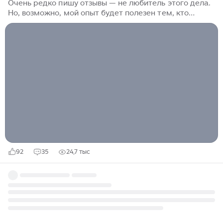
Очень редко пишу отзывы — не любитель этого дела.
Но, возможно, мой опыт будет полезен тем, кто
сейчас стоит перед выбором автомобиля и
рассматривает пикапы, в том числе китайского
производства. Свое мнение считаю достаточно
объективным, поскольку есть с чем сравнивать и за
плечами немалый водительский стаж. Исходные
данные об автомобиле Модель: JAC T8 Pro Год
выпуска: 2024 Тип кузова: пикап Привод: полный
(4WD) Поколение: 1 Двигатель: бензиновый, 2.4 л
(2400 куб. см), 204 л.с., турбо Коробка передач:...
92
35
24,7 тыс