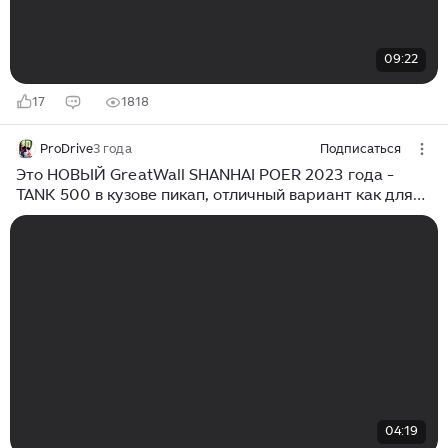
09:22
17
1818
ProDrive
3 года
Подписаться
Это НОВЫЙ GreatWall SHANHAI POER 2023 года -
TANK 500 в кузове пикап, отличный вариант как для
города,так и для путешествий! Ждем в России
04:19