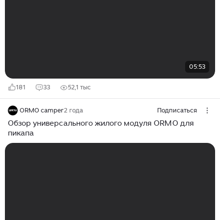
05:53
181
33
52,1 тыс
ORMO camper
2 года
Подписаться
Обзор универсального жилого модуля ORMO для
пикапа