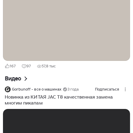
воплотить свои смелые идеи в жизнь. В серийное
производство была запущена новая очень брутальная
модель, которая произвела настоящий фурор на
рынке. И вот с небольшой задержкой новинку от KIA
можно заказать теперь и в России. Многие
российские автолюбители, кстати, узрели в
корейском пикапе характерные черты легендарного
советского грузовика ЗИЛ-130...
167
97
57,8 тыс
Видео
Gorbunoff - все о машинах
3 года
Подписаться
Новинка из КИТАЯ JAC T8 качественная замена
многим пикапам