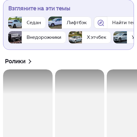
Взгляните на эти темы
Седан
Лифтбэк
Найти тем
Внедорожники
Хэтчбек
У
Ролики