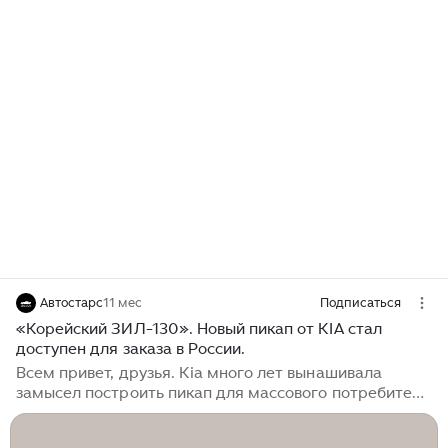
Автостарс
11 мес
Подписаться
«Корейский ЗИЛ-130». Новый пикап от KIA стал
доступен для заказа в России.
Всем привет, друзья. Kia много лет вынашивала
замысел построить пикап для массового потребителя
с внедорожным характером. И в 2024 году
южнокорейской компании наконец-то удалось