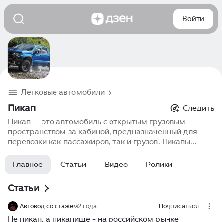
Войти
Легковые автомобили
Пикап
Следить
Пикап — это автомобиль с открытым грузовым
пространством за кабиной, предназначенный для
перевозки как пассажиров, так и грузов. Пикапы
отличаются высокой проходимостью, прочной рамной
конструкцией и мощными двигателями, что
Главное
Статьи
Видео
Ролики
позволяет им успешно эксплуатироваться в условиях
бездорожья и на пересеченной местности. Они
Статьи
идеальны для активного отдыха, строительных работ,
рыбалки и других видов перевозок, требующих
Автовод со стажем
2 года
Подписаться
мощности и универсальности. Пикапы сочетают в
Не пикап, а пикапище - на российском рынке
себе практичность, стильный дизайн и