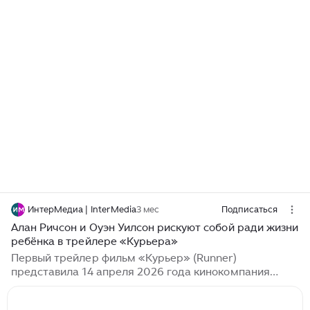
ИнтерМедиа | InterMedia
3 мес
Подписаться
Алан Ричсон и Оуэн Уилсон рискуют собой ради жизни
ребёнка в трейлере «Курьера»
Первый трейлер фильм «Курьер» (Runner)
представила 14 апреля 2026 года кинокомпания
Angel. Главные роли в экшне режиссёра Скотта Во
(«Круче некуда») исполнили Оуэн Уилсон и Алан