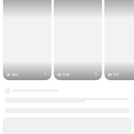
364
108
757