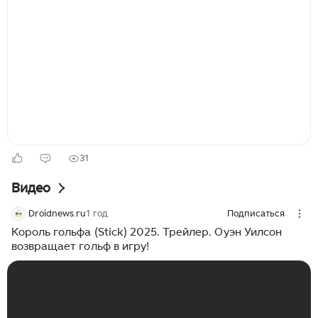
Ричсон, а также снялись Лейла Джордж, Родриго
Санторо, Пета Сержант, Томас Ларкин и другие. По
сюжету бывший солдат, работающий элитным...
31
Видео
Droidnews.ru
1 год
Подписаться
Король гольфа (Stick) 2025. Трейлер. Оуэн Уилсон
возвращает гольф в игру!