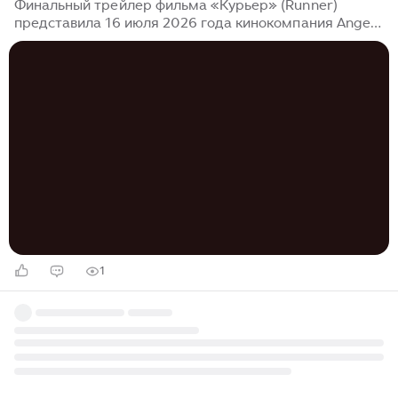
Финальный трейлер фильма «Курьер» (Runner)
представила 16 июля 2026 года кинокомпания Angel.
«ИнтерМедиа» напоминает, что главные роли в
экшене режиссёра Скотта Во исполнили Оуэн Уилсон
и Алан Ричсон, а также снялись Лейла Джордж,
Родриго Санторо, Пета Сержант, Томас Ларкин и
другие. По сюжету бывший солдат Хэнк Мэлоун
(Ричсон) работает элитным курьером и выполняет
самые экзотические заказы. Однаждые ему поручают
вместе с представителем...
1