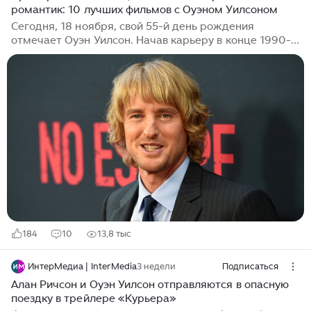
романтик: 10 лучших фильмов с Оуэном Уилсоном
Сегодня, 18 ноября, свой 55-й день рождения
отмечает Оуэн Уилсон. Начав карьеру в конце 1990-х
в качестве сценариста и актера в инди-фильме
«Бутылочная ракета» Уэса Андерсона, Уилсон быстро
превратился в одного из самых востребованных
комедийных артистов 2000-х и 2010-х. К
настоящему времени актер стал воплощением
кинематографической универсальности: он не боится
рисковать и пробовать новые роли, часто меняя
жанры и амплуа. Уилсон уже почти 30 лет снимается
в кино, чередуя авторские и жанровые картины,...
184
10
13,8 тыс
ИнтерМедиа | InterMedia
3 недели
Подписаться
Алан Ричсон и Оуэн Уилсон отправляются в опасную
поездку в трейлере «Курьера»