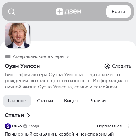
Войти
Американские актеры
Оуэн Уилсон
Следить
Биография актера Оуэна Уилсона — дата и место
рождения, возраст, детство и юность. Информация о
личной жизни Оуэна Уилсона, семье и семейном
положении. Карьера в кино, фильмография, роли,
фото, последние новости.
Главное
Статьи
Видео
Ролики
Статьи
Okko
2 года
Подписаться
Примерный семьянин, ковбой и неисправимый