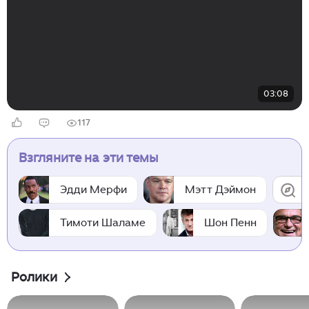
03:08
117
Взгляните на эти темы
Эдди Мерфи
Мэтт Дэймон
Тимоти Шаламе
Шон Пенн
Ролики