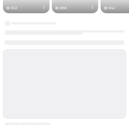
632
866
642