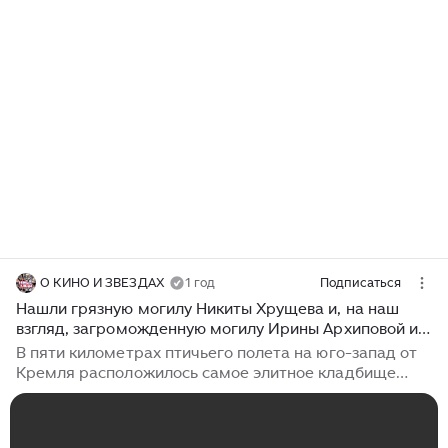
О КИНО И ЗВЕЗДАХ
1 год
Подписаться
Нашли грязную могилу Никиты Хрущева и, на наш
взгляд, загроможденную могилу Ирины Архиповой и
Владислава Пьявко на Новодевичьем кладбище.
В пяти километрах птичьего полета на юго-запад от
Кремля расположилось самое элитное кладбище
Москвы. Наверное, вы уже поняли, что речь идет о
Новодевичьем некрополе. Мы впервые попали на это
кладбище только в прошлом году. До этого нас