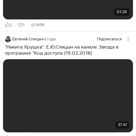
02:26
2
1
1659
Евгений Спицын
3 года
Подписаться
"Никита Хрущев". Е.Ю.Спицын на канале Звезда в
программе "Код доступа (19.02.2018)
37:41