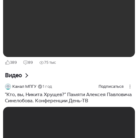
останавливали самые разные обстоятельства, в том
числе и не имеющие к реальности никакого
отношения. Так, к примеру, мы вычитали в интернете,
что это кладбище по факту не работает по своему
основному предназначению, а в большей степени
является музеем, и поэтому его можно посетить
только в составе экскурсии и за деньги...
389
89
75 тыс
Видео
Канал МПГУ
1 год
Подписаться
"Кто, вы, Никита Хрущев?" Памяти Алексея Павловича
Синелобова. Конференции День-ТВ