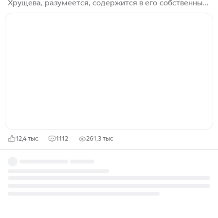
Хрущева, разумеется, содержится в его собственных
мемуарах. Простой паренек, работавший в шахте,
своим трудом и умом доросший до должности
первого секретаря партии на Украине. Глава одного
из сильнейших государств в мире - пик его карьеры.
Именно такое впечатление производит Хрущев, если
мы прочтем его воспоминания. Но... Человек не есть
то, кем он хочет быть. Мы все прекрасно помним
другого Хрущева. Это человек, прославившийся
партийными чистками, идущий к власти невзирая ни
на что...
12,4 тыс
1112
261,3 тыс