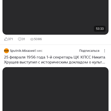
53:33
371
31
5086
Sputnik Абхазия
5 мес
Подписаться
25 февраля 1956 года 1-й секретарь ЦК КПСС Никита
Хрущев выступил с историческим докладом о культе
личности Сталина