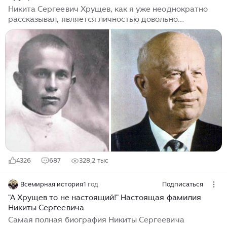
Никита Сергеевич Хрущев, как я уже неоднократно
рассказывал, является личностью довольно
неординарной. С одной стороны, можно заявить о
том, что он всю страну обеспечил жильем. С другой
стороны, этот проект был разработан еще до него, он
лишь воплотил его в жизнь. Много он совершил как
хорошего, так и не очень. К нехорошему можно
отнести то, что он в свое время освободил всех
бандеровцев из тюрем, что привело в итоге к
довольно тяжелым последствиям. Тем не менее,
часть граждан его любила. Ну а как...
4326
687
328,2 тыс
Всемирная история
1 год
Подписаться
"А Хрущев то не настоящий!" Настоящая фамилия
Никиты Сергеевича
Самая полная биография Никиты Сергеевича