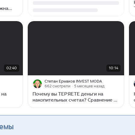
лжна
00:00
/
10:14
02:40
10:14
Степан Ермаков INVEST MODA
662 смотрели
· 5 месяцев назад
 на
Почему вы ТЕРЯЕТЕ деньги на
накопительных счетах? Сравнение с
фондом ликвидности
темы