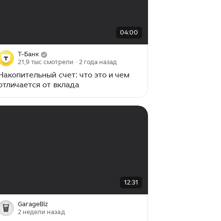
00:00
/
04:00
04:00
Т-Банк
21,9 тыс смотрели
· 2 года назад
Накопительный счет: что это и чем
отличается от вклада
00:00
/
12:31
12:31
GarageBiz
2 недели назад