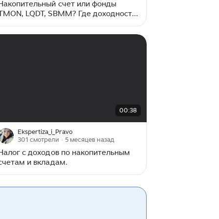
Накопительный счет или фонды
TMON, LQDT, SBMM? Где доходность
выше в 2026 году
00:00
/
00:38
00:38
Ekspertiza_i_Pravo
301 смотрели
· 5 месяцев назад
Налог с доходов по накопительным
счетам и вкладам.