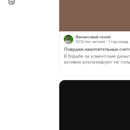
Финансовый гений
107,4 тыс читали
· 1 год назад
Ловушки накопительных счет
В борьбе за клиентские деньг
активно рекламируют не тол
вклады, но и накопительные
(сберегательные) счета - про
который появился на россий
рынке относительно недавно 
представляет собой симбиоз
и текущего счета. На него, ка
вклад, начисляются проценты
при этом допускается пополн
снятие средств. Кстати, есть 
именно вклады, допускающи
пополнение и частичное снят