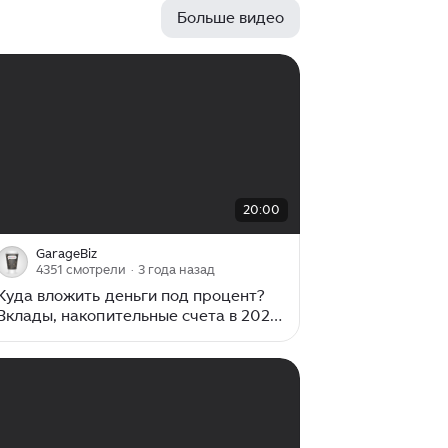
возобновилось с новой силой. В
Больше видео
последние месяцы оно усиливается:
ставку повышают уже не на 1
процентный пункт, а сразу на 2. Есть
прогнозы аналитиков, что в декабре
ее могут повысить еще сильнее,
например, на 4 процентных пункта.
Как в такой ситуации быть с
вкладами и накопительными
счетами? Заседание Центробанка
00:00
/
20:00
20:00
проходит примерно 1 раз в 1,5
месяца...
GarageBiz
4351 смотрели
· 3 года назад
Куда вложить деньги под процент?
Вклады, накопительные счета в 2023
году