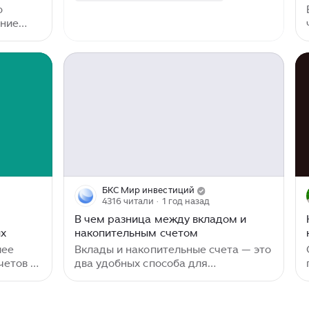
максимально размещаемую сумму (у
ю
многих накопилок есть ограничение
ение
в 1-1,5 млн...
и
ментов,
,
а.
 вами
му я
воей
ы
спечить
ление
БКС Мир инвестиций
счета.
4316 читали
· 1 год назад
вой
В чем разница между вкладом и
ых
накопительным счетом
лее
Вклады и накопительные счета — это
четов в
два удобных способа для
о ним
сбережения и накопления средств в
х в
банке. Однако у этих инструментов
словий.
есть принципиальные различия.