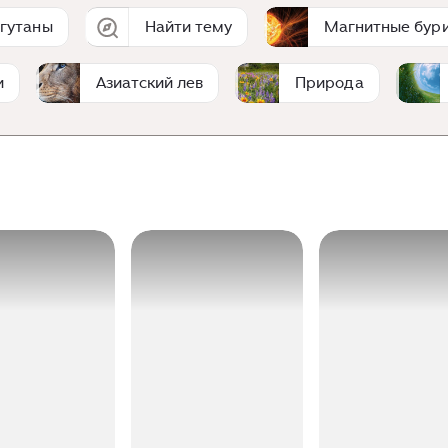
гутаны
Найти тему
Магнитные бур
и
Азиатский лев
Природа