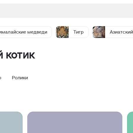
ималайские медведи
Тигр
Азиатский
 котик
о
Ролики