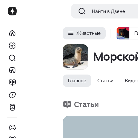
Найти в Дзене
Животные
Г
Морской
Главное
Статьи
Виде
Статьи