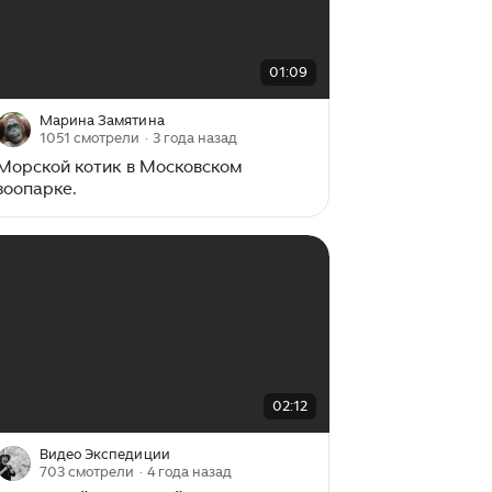
00:00
/
01:09
01:09
Марина Замятина
1051 смотрели
· 3 года назад
Морской котик в Московском
зоопарке.
00:00
/
02:12
02:12
Видео Экспедиции
703 смотрели
· 4 года назад