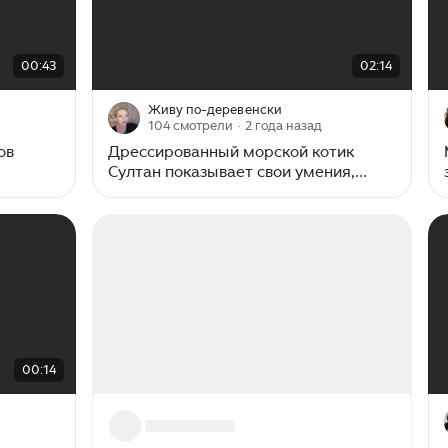
00:00
/
02:14
00:43
02:14
Живу по-деревенски
104 смотрели
· 2 года назад
ов
Дрессированный морской котик
Султан показывает свои умения,
такой милый и смешной)
00:14