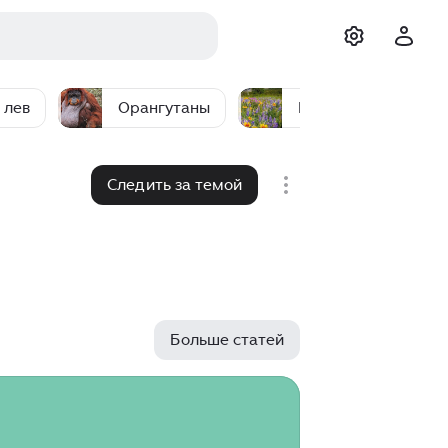
 лев
Орангутаны
Природа
Следить за темой
Больше статей