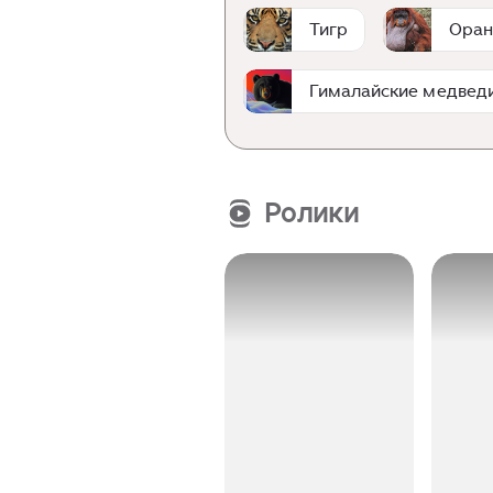
Тигр
Оран
Гималайские медвед
Ролики