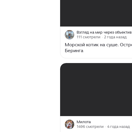
00:00
/
00:43
Взгляд на мир через объектив
111 смотрели
· 2 года назад
Морской котик на суше. Остр
Беринга
00:00
/
00:14
Милота
1496 смотрели
· 4 года назад