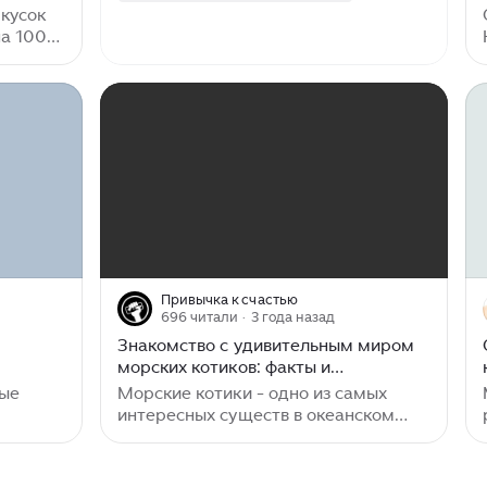
заметила, как морской котик хотел
 кусок
подружиться с их кошкой...
на 100
. По
, на
оло 130
аже в
ации
ным
ость,
 Дело в
т
 и
роблема
ленькие
Привычка к счастью
тся. И,
696 читали
· 3 года назад
Знакомство с удивительным миром
морских котиков: факты и
увлекательные особенности
ные
Морские котики - одно из самых
интересных существ в океанском
дей
мире. Благодаря своим уникальным
приспособлениям и увлекательному
поведению эти морские