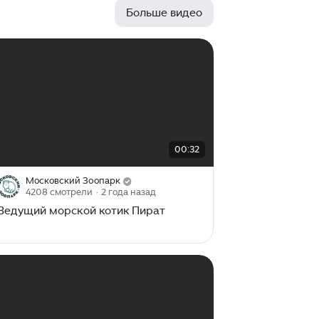
приспособления настолько сильны,
Больше видео
что если климат немного станет
теплее, то большинство местной
фауны исчезнет. Теплокровным
животным приходиться сохранять
теплоту своего тела, что нелегко,
поскольку температура воды, в
которой они плавают, около 0
градусов. На полюсах зимний сезон
продолжается долго, а ночь длится
00:00
/
00:32
00:32
несколько месяцев. Поэтому
обитающая там фауна не имеет
чётких суточных биоритмов сна и
Московский Зоопарк
4208 смотрели
· 2 года назад
охоты...
Ведущий морской котик Пират