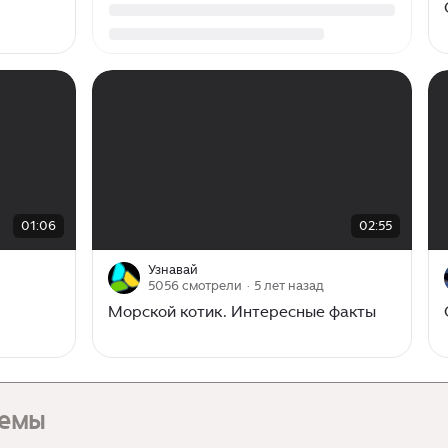
00:00
/
02:55
01:06
02:55
Узнавай
5056 смотрели
· 5 лет назад
Морской котик. Интересные факты
темы