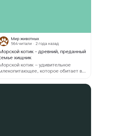
Мир животных
564 читали
· 2 года назад
Морской котик - древний, преданный
семье хищник
Морской котик – удивительное
млекопитающее, которое обитает в
водах океанов и морей по всему
миру. Морской котик принадлежит к
семейству ушастых тюленей. Его
происхождение уходит корнями в
древние времена, когда его предки
жили на земле и постепенно
приспособились к суровым условиям
жизни в воде. Сегодня в мире
существует несколько видов морских
котиков, отличающихся размерами и