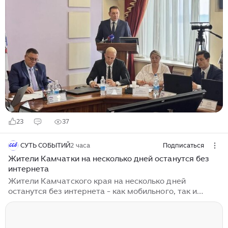
ассоциацией федеральным законом № 33-ФЗ...
23
37
СУТЬ СОБЫТИЙ
2 часа
Подписаться
Жители Камчатки на несколько дней останутся без
интернета
Жители Камчатского края на несколько дней
останутся без интернета - как мобильного, так и
домашнего. Об этом предупредили местные власти.
Там пояснили, что это связано с ремонтом подводной
волоконно-оптической линии связи (ПВОЛС), которые