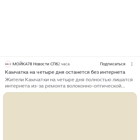
МОЙКА78 Новости СПб
2 часа
Подписаться
Камчатка на четыре дня останется без интернета
Жители Камчатки на четыре дня полностью лишатся
интернета из-за ремонта волоконно-оптической
линии связи. Об этом сообщается на сайте краевого
правительства. Работы стартуют в ночь с 11 на 12
августа. Регион переведут на резервный спутниковый
канал связи, из-за чего пропадет возможность выйти
в Сеть. Отключится и мобильный интернет, и Wi-Fi.
Жителям нужно приготовиться к тому, что
мессенджеры, социальные сети и онлайн-сервисы
работать не будут. При этом звонки, телевидение и