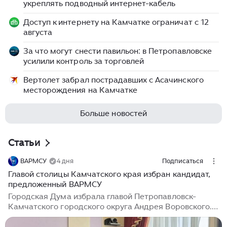
укреплять подводный интернет-кабель
Доступ к интернету на Камчатке ограничат с 12
августа
За что могут снести павильон: в Петропавловске
усилили контроль за торговлей
Вертолет забрал пострадавших с Асачинского
месторождения на Камчатке
Больше новостей
Статьи
ВАРМСУ
4 дня
Подписаться
Главой столицы Камчатского края избран кандидат,
предложенный ВАРМСУ
Городская Дума избрала главой Петропавловск-
Камчатского городского округа Андрея Воровского.
Предложение по его кандидатуре губернатору
направила ВАРМСУ. Такое право закреплено за