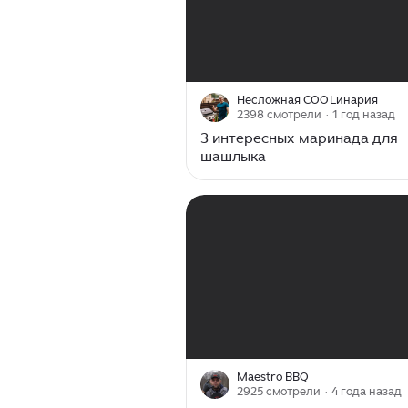
00:00
/
13:07
Несложная COOLинария
2398 смотрели
· 1 год назад
3 интересных маринада для
шашлыка
00:00
/
17:28
Maestro BBQ
2925 смотрели
· 4 года назад