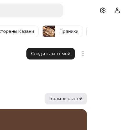
стораны Казани
Пряники
Киргизская
Следить за темой
Больше статей