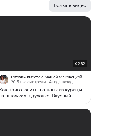
необходимо мясу, сделает его
Больше видео
сочным и вкусным. Поскольку более
10 лет моя работа связана с едой,
опытным путём я отобрала
идеальные маринады для: индейки,
куриных ножек, куриной грудки и
свинины. То есть для тех видов мяса,
которые чаще других появляются на
решетках мангалов. Своими
рецептами, конечно же, поделюсь в
00:00
/
02:32
02:32
этой статье, а еще дам несколько
лайфхаков по маринованию...
Готовим вместе с Машей Маковецкой
20,5 тыс смотрели
· 4 года назад
Как приготовить шашлык из курицы
на шпажках в духовке. Вкусный
маринад для куриного шашлыка в
духовке