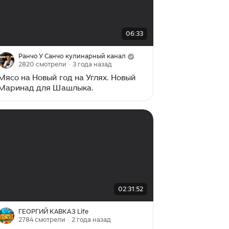
00:00
/
06:33
06:33
Ранчо У Санчо кулинарный канал
2820 смотрели
· 3 года назад
Мясо на Новый год на Углях. Новый
Маринад для Шашлыка.
00:00
/
02:31:52
02:31:52
ГЕОРГИЙ КАВКАЗ Life
2784 смотрели
· 2 года назад