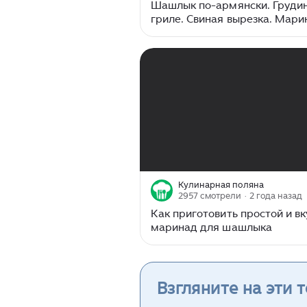
Шашлык по-армянски. Грудин
гриле. Свиная вырезка. Мари
мяса.
00:00
/
02:09
Кулинарная поляна
2957 смотрели
· 2 года назад
Как приготовить простой и в
маринад для шашлыка
Взгляните на эти 