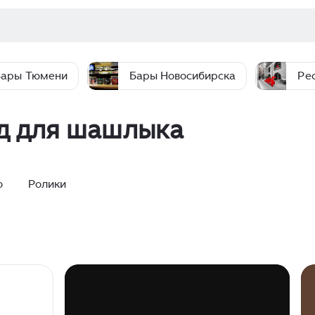
Бары Тюмени
Бары Новосибирска
Ре
д для шашлыка
о
Ролики