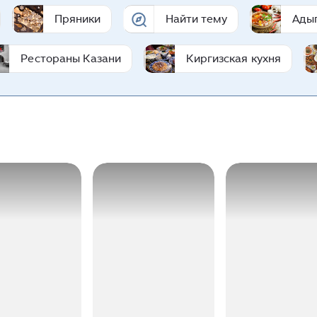
Пряники
Найти тему
Адыг
Рестораны Казани
Киргизская кухня