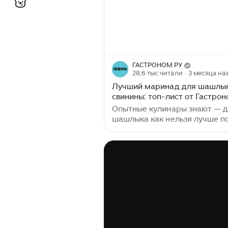
ГАСТРОНОМ.РУ
28,6 тыс читали
· 3 месяца на
Лучший маринад для шашлык
свинины: топ-лист от Гастро
Опытные кулинары знают — 
шашлыка как нельзя лучше п
свинина. Не только шейка, но
другие отрубы, а также субп
приготовленные на мангале и
духовке — это очень вкусно.
Особенно если выбрать
качественное мясо и подход
маринад. Самыми нежными
считаются те части туши, ко
при жизни животного почти н
участвуют в движении — шея 