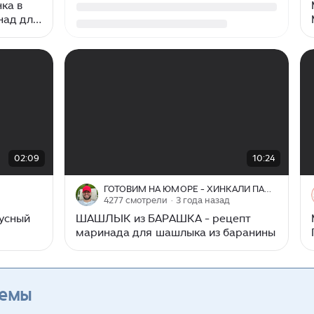
ка в
над для
00:00
/
10:24
02:09
10:24
ГОТОВИМ НА ЮМОРЕ - ХИНКАЛИ ПАПА ГИО
4277 смотрели
· 3 года назад
кусный
ШАШЛЫК из БАРАШКА - рецепт
маринада для шашлыка из баранины
темы