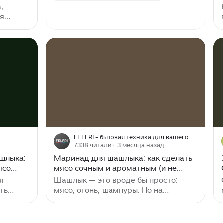
,
ия
пей! А
ашлыки
ет и
ЫЕ
ады
чинают
т время
каждый
ванное
FELFRI - бытовая техника для вашего дома
ить в
7338 читали
· 3 месяца назад
н или
шлыка:
Маринад для шашлыка: как сделать
ясо
мясо сочным и ароматным (и не
испортить всё за 5 минут)
я
Шашлык — это вроде бы просто:
ть
мясо, огонь, шампуры. Но на
е,
практике всё решает маринад. Один
и тот же кусок свинины можно
крывает
превратить либо в сочный,