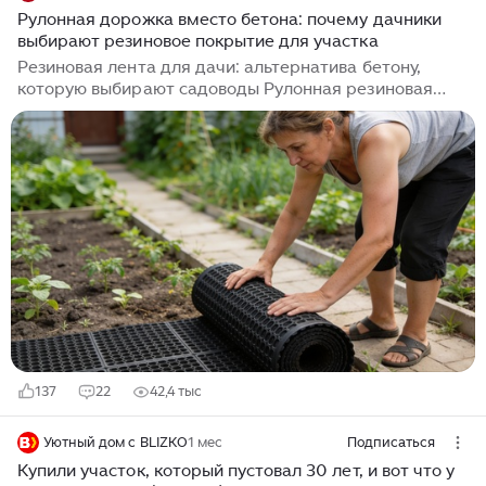
для отдыха и развлечений, обеспечивая удобство и
Рулонная дорожка вместо бетона: почему дачники
привлекательность участка.
выбирают резиновое покрытие для участка
Резиновая лента для дачи: альтернатива бетону,
которую выбирают садоводы Рулонная резиновая
дорожка становится популярным решением для
дачных проходов. Она быстро укладывается, не
требует тяжелых работ и подходит для разных зон
участка. Разбираемся, почему все больше дачников
выбирают этот вариант вместо бетона и плитки
Фотография: Peterburg2.ru Многие дачники
сталкиваются с проблемой: хочется аккуратные и
удобные дорожки, но перспектива таскать мешки с
цементом и возиться с опалубкой отпугивает даже
самых энергичных...
137
22
42,4 тыс
Уютный дом с BLIZKO
1 мес
Подписаться
Купили участок, который пустовал 30 лет, и вот что у