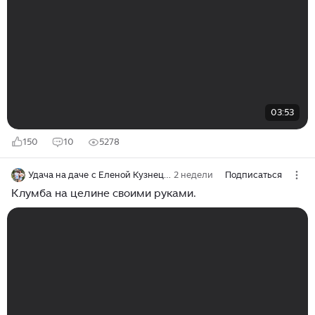
03:53
150
10
5278
Удача на даче с Еленой Кузнецовой
2 недели
Подписаться
Клумба на целине своими руками.