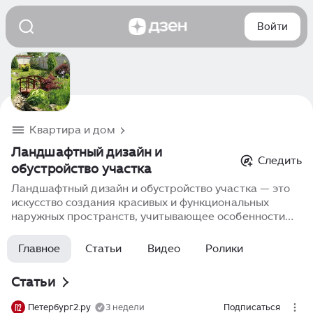
Войти
Квартира и дом
Ландшафтный дизайн и
Следить
обустройство участка
Ландшафтный дизайн и обустройство участка — это
искусство создания красивых и функциональных
наружных пространств, учитывающее особенности
природы и предпочтения владельцев. Ландшафтный
дизайн включает в себя планировку зеленых
Главное
Статьи
Видео
Ролики
насаждений, выбор растений, организацию дорожек
и водоемов, установку освещения и декоративных
Статьи
элементов. Хорошо продуманный ландшафтный
дизайн помогает создать гармоничное пространство
Петербург2.ру
3 недели
Подписаться