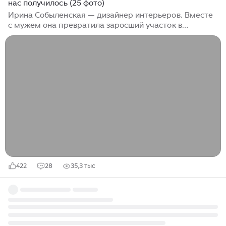
нас получилось (25 фото)
Ирина Собыленская — дизайнер интерьеров. Вместе
с мужем она превратила заросший участок в
подмосковном СНТ в место, куда хочется приезжать
каждые выходные. Здесь нет роскошного дома и
дорогого ремонта. Зато есть много простых решений,
про которые хочется узнать подробнее. Зимой 2021
года супруги купили в Сергиевом Посаде участок,
который почти 30 лет пустовал. Высокая трава, кусты,
деревья, как в лесу и ни одной постройки. Весной
обнаружили, что еще есть небольшой пруд — до
этого он прятался за густым кустарником...
422
28
35,3 тыс