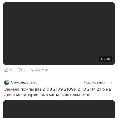
02:38
56
12
22,8 тыс
Александр
5 мес
Подписаться
Замена помпы ваз 2108 2109 21099 2113 2114 2115 на
девятке читырке lada samara автоваз течь