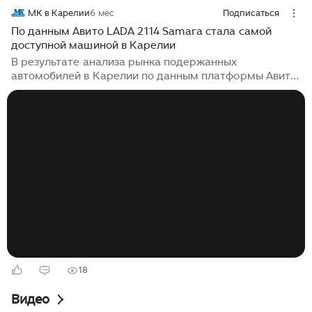
МК в Карелии
6 мес
Подписаться
По данным Авито LADA 2114 Samara стала самой
доступной машиной в Карелии
В результате анализа рынка подержанных
автомобилей в Карелии по данным платформы Авито
Авто выявлено, что цены на ряд популярных моделей
снизились. В списке топ-5 оказались: — Renault Kaptur
с уменьшением стоимости на 6,9%, до 1 489 000
рублей; — LADA 2114 Samara, подешевевшая на 6,9%,
до 135 000 рублей; — Skoda Fabia с аналогичным
снижением стоимости — 6,8%, до 465 000 рублей; —
Toyota Land Cruiser Prado — минус 6,7%, цена
снизилась до 2 495 000 рублей; — Kia Picanto, также
с уменьшением на 6,7%, теперь стоит 513 000
рублей...
18
Видео