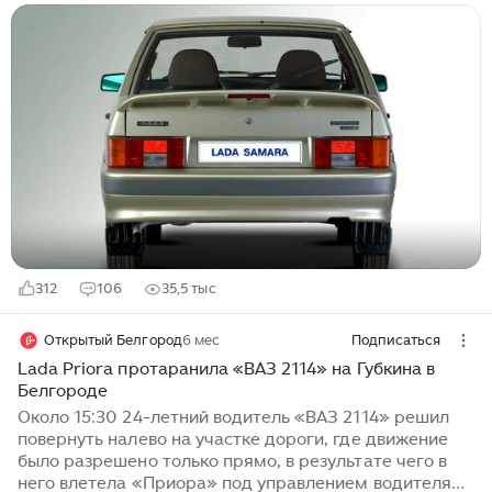
которые, тем не менее, требуется. Стабильно вижу,
как в интернете люди спрашивают про одну, казалось
бы, пустяковую деталь в Ладах 2114 и 21115. Людей
смущает тот факт, что выемка на заднем бампере
этих авто справа, а выхлопная труба слева, причем,
именно там, где труба, никакой выемки нет вообще.
Странно это. И действительно, если посмотреть на
задний бампер, то такой вопрос возникает. Тем более,
если человек не особо разбирается в автомобилях...
312
106
35,5 тыс
Открытый Белгород
6 мес
Подписаться
Lada Priora протаранила «ВАЗ 2114» на Губкина в
Белгороде
Около 15:30 24-летний водитель «ВАЗ 2114» решил
повернуть налево на участке дороги, где движение
было разрешено только прямо, в результате чего в
него влетела «Приора» под управлением водителя