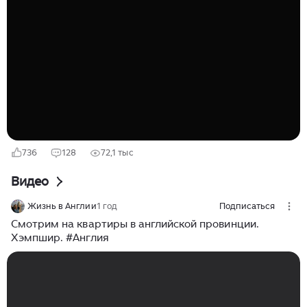
имеют рычагов воздействия на тех, кто прописан в их
квартире. Это происходит не из-за мошенников, не
из-за обмана — это происходит просто по факту
регистрации в конкретной квартире. Это может быть
родственник, друг или арендатор. Просто в какой-то
момент вы подумали: человек свой, пропишу его, и
ничего не будет...
736
128
72,1 тыс
Видео
Жизнь в Англии
1 год
Подписаться
Смотрим на квартиры в английской провинции.
Хэмпшир. #Англия