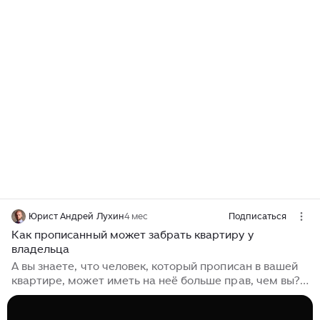
Юрист Андрей Лухин
4 мес
Подписаться
Как прописанный может забрать квартиру у
владельца
А вы знаете, что человек, который прописан в вашей
квартире, может иметь на неё больше прав, чем вы?
И это не просто страшилка, это реальность.
Регулярно случается, когда собственники просто не