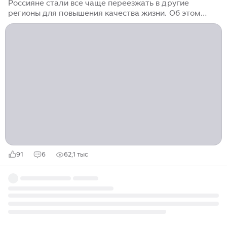
Россияне стали все чаще переезжать в другие
регионы для повышения качества жизни. Об этом
URA.RU рассказали аналитики сервиса “Авито
Недвижимость”. По их данным, в 2025 году в рейтинг
наиболее привлекательных “недомашних” регионов
страны вошли Московская и Ленинградская области,
Москва, Санкт-Петербург, а также Краснодарский
край. “По итогам 2023 года в пятерку наиболее
привлекательных “недомашних” регионов России
вошли Московская область, Краснодарский край,
Москва, Ростовская область и Санкт-Петербург...
91
6
62,1 тыс