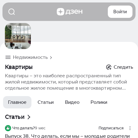
Войти
Недвижимость
Квартиры
Следить
Квартиры – это наиболее распространенный тип
жилой недвижимости, который представляет собой
отдельное жилое помещение в многоквартирном
доме. Квартиры могут быть разной планировки, от
однокомнатных до многокомнатных, и
Главное
Статьи
Видео
Ролики
предназначены для проживания одной семьи или
нескольких человек. Они могут быть куплены,
Статьи
арендованы или переданы по наследству.
Современные квартиры оснащаются необходимыми
Что делать?
9 мес
Подписаться
коммуникациями, удобной планировкой и
Выпуск 38. Что делать, если мы – молодые родители
инфраструктурой, а также предоставляют жителям