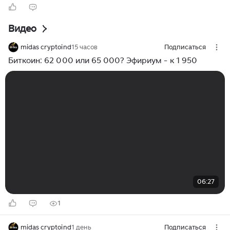
Видео
midas cryptoind
15 часов
Подписаться
Биткоин: 62 000 или 65 000? Эфириум - к 1 950
06:27
1
midas cryptoind
1 день
Подписаться