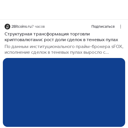
2Bitcoins.ru
7 часов
Подписаться
Структурная трансформация торговли
криптовалютами: рост доли сделок в теневых пулах
По данным институционального прайм-брокера sFOX,
исполнение сделок в теневых пулах выросло с
околонулевого уровня до 15% месячного объёма
всего за 60 дней. Это резкий структурный сдвиг:
крупные игроки уходят с публичных бирж, и
розничный трейдер всё хуже видит, что делают киты.
sFOX опубликовал 30 июля проприетарные данные
своей платформы за период с декабря 2025 по июнь
2026 года. Картина такая: в апреле 2026 года объём
в теневых пулах был незначительным, в мае он достиг
12% месячного оборота, а в июне — уже 15%...