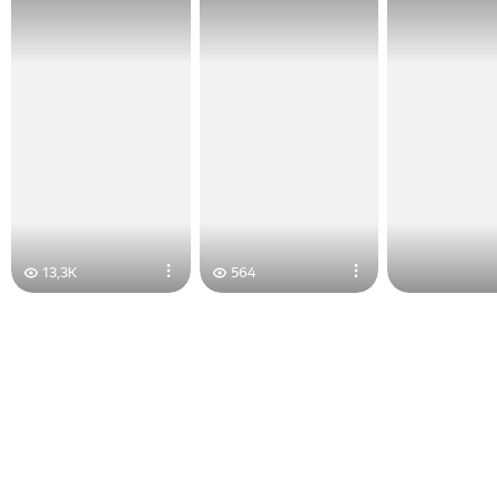
13,3K
564