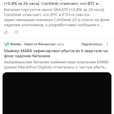
(+0,8% за 24 часа). CoinDesk отмечает, что BTC и
ETH…
Биткоин торгуется около $64,475 (+0,8% за 24 часа).
CoinDesk отмечает, что BTC и ETH остаются
единственными членами CoinDesk 20 в плюсе на фоне
падения альткоинов, а разработчики сообщили о
выявлении 85 критических багов в кодовой базе
биткоина. Почему это важно: Статичная, но
положительная внутридневная динамика в сочетании
ФинБи - Новости Финансов
2 часа
Подписаться
с сообщениями о технических уязвимостях и потоках
спроса делает биткоин заметным: баланс между
Майнер MARA зафиксировал убыток во II квартале на
макро/позиционированием и реальными
фоне падения биткоина
технологическими рисками...
Американская биткоин-майнинговая компания MARA
(ранее Marathon Digital) отчиталась о чистых убытках
за второй квартал 2026 года в размере $611,3 млн,
тогда как годом ранее была зафиксирована прибыль
$808,2 млн. Основной причиной стало падение
средней цены биткоина на 28% за год. Несмотря на
ухудшение финансовых показателей, добыча
криптовалюты выросла: за квартал компания
произвела 2422 BTC, что на 3% больше, чем за
аналогичный период прошлого года. Однако рост
производства не компенсировал снижение