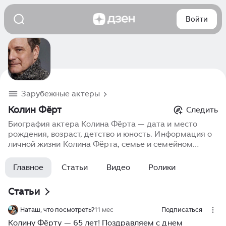
Войти
Зарубежные актеры
Колин Фёрт
Следить
Биография актера Колина Фёрта — дата и место
рождения, возраст, детство и юность. Информация о
личной жизни Колина Фёрта, семье и семейном
положении. Карьера в кино, фильмография, роли,
фото, последние новости.
Главное
Статьи
Видео
Ролики
Статьи
Наташ, что посмотреть?
11 мес
Подписаться
Колину Фёрту — 65 лет! Поздравляем с днем