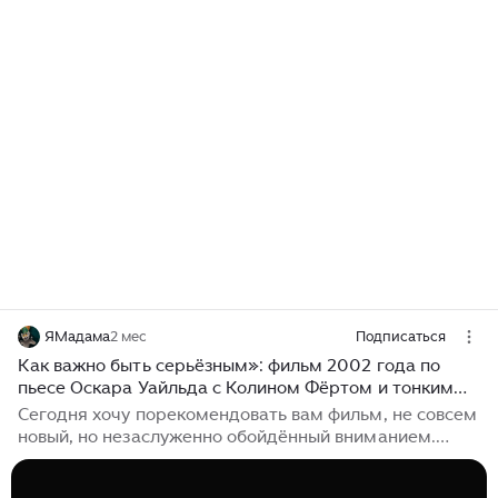
ЯМадама
2 мес
Подписаться
Как важно быть серьёзным»: фильм 2002 года по
пьесе Оскара Уайльда с Колином Фёртом и тонким
английским подтекстом
Сегодня хочу порекомендовать вам фильм, не совсем
новый, но незаслуженно обойдённый вниманием.
Несмотря на блестящую литературную основу и
звёздный актёрский состав, он почему-то не снискал