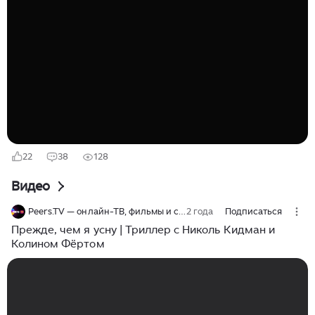
массовой популярности. Это экранизация пьесы
Оскара Уайльда «Как важно быть серьёзным» 2002
года. Здравствуйте! Фильм этот красивый и очень
милый, хоть и отступает слегка от британской
традиции дословного перенесения классического
текста на экран. Поклонников точных экранизаций
отпугивает тот факт, что кино – результат
совместного производства Великобритании, Франции
и США...
22
38
128
Видео
Peers.TV — онлайн-ТВ, фильмы и сериалы
2 года
Подписаться
Прежде, чем я усну | Триллер с Николь Кидман и
Колином Фёртом