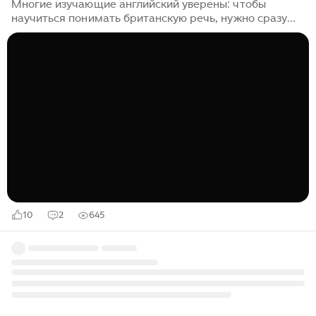
Многие изучающие английский уверены: чтобы
научиться понимать британскую речь, нужно сразу
включать сложные сериалы, документалки BBC или
интервью политиков. На практике такой подход часто
приводит к разочарованию. Речь носителей кажется
слишком быстрой, акценты путаются, а мотивация
постепенно снижается. Есть более приятный способ
прокачивать английский — учиться на речи любимых
актёров. Многие британские звёзды говорят
настолько чётко и выразительно, что их интервью
можно использовать практически как аудиоучебник...
10
2
645