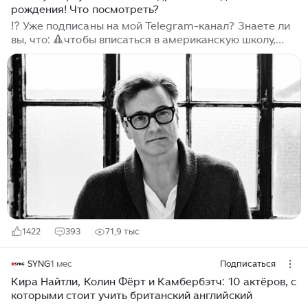
рождения! Что посмотреть?
⁉️ Уже подписаны на мой Telegram-канал? Знаете ли
вы, что: 🔺чтобы вписаться в американскую школу,
специально избавился от британского акцента;
🔺прежде чем стать актером, работал
гардеробщиком в театре; 🔺владеет итальянским
языком и имеет двойное гражданство; 🔺при
подготовке к роли короля Георга VI серьезно заболел
из-за имитации заикания; 🔺первую главную роль
получил в фильме Милоша Формана "Вальмон" Кто
снял: Том Хупер В каком жанре снял: драма,
биография, история Кого...
1422
393
71,9 тыс
SYNG
1 мес
Подписаться
Кира Найтли, Колин Фёрт и Камбербэтч: 10 актёров, с
которыми стоит учить британский английский