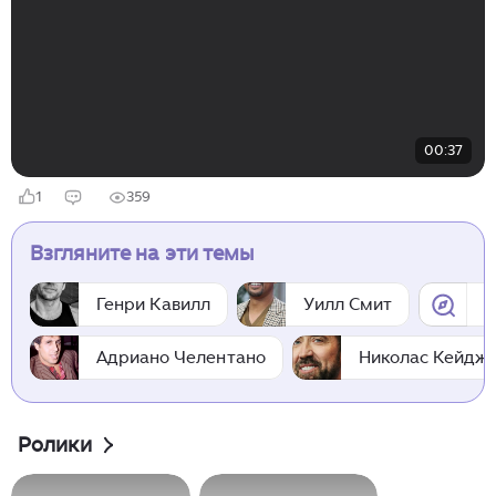
00:37
1
359
Взгляните на эти темы
Генри Кавилл
Уилл Смит
Н
Адриано Челентано
Николас Кейдж
Ролики