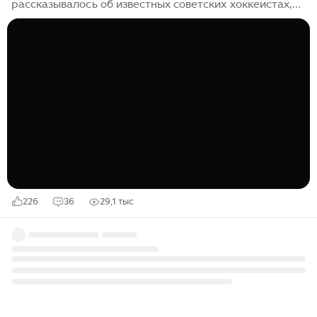
рассказывалось об известных советских хоккеистах,
которые свои самые продуктивные спортивные годы
провели в высшей лиге всесоюзного первенства, а
завершили уже в первом дивизионе. Речь тогда шла о
Георгии Углове, Александре Смолине, Владимире
Трунове, Викторе Оськине и Борисе Александрове.
Конечно же, это далеко не все игроки. И поэтому
заявленная тема будет сегодня продолжена. Итак,
начнём с самых ранних времен. Олимпийский
чемпион 1956 года защитник Генрих Сидоренков
начинал свой хоккейный путь в клубе "Крылья
Советов" (1949-1951)...
226
36
29,1 тыс