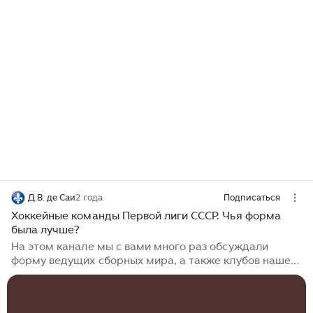
Д.В. де Саи
2 года
Подписаться
Хоккейные команды Первой лиги СССР. Чья форма
была лучше?
На этом канале мы с вами много раз обсуждали
форму ведущих сборных мира, а также клубов нашей
Высшей лиги в эпоху СССР. Настала пора поговорить и
о первом дивизионе всесоюзного чемпионата, тем
более, что он также заслуживает особенного