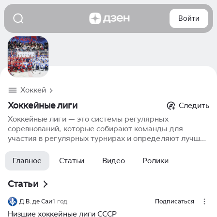
Войти
Хоккей
Хоккейные лиги
Следить
Хоккейные лиги — это системы регулярных
соревнований, которые собирают команды для
участия в регулярных турнирах и определяют лучших
хоккеистов и команды. Лиги обеспечивают
спортсменов стабильной соревновательной средой,
Главное
Статьи
Видео
Ролики
способствуют развитию команды и спортивной
подготовки. Примером популярных хоккейных лиг
Статьи
являются Национальная хоккейная лига (НХЛ), КХЛ и
различные национальные лиги. Лиги предоставляют
Д.В. де Саи
1 год
Подписаться
спортсменам возможность улучшать свои навыки и
Низшие хоккейные лиги СССР
повышать уровень конкуренции на протяжении