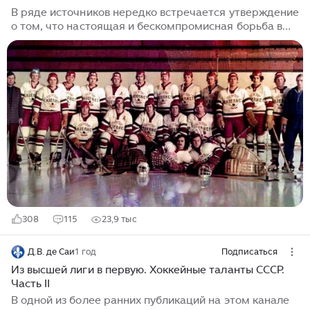
сезона.
В ряде источников нередко встречается утверждение
о том, что настоящая и бескомпромисная борьба в
хоккее СССР была именно в Первой лиге. Конечно же,
в этом тезисе присутствует немалая доля истины. И
это связано с тем, что разница в классе команд в
указанном дивизионе не была слишком заметной.
Хотя и здесь существовала определенная градация
по уровню мастерства между клубами и игроками.
Для начала предлагаю обратиться к статистике. И
начнем с самых истоков зарождения хоккея с шайбой
в нашей стране...
308
115
23,9 тыс
Д.В. де Саи
1 год
Подписаться
Из высшей лиги в первую. Хоккейные таланты СССР.
Часть II
В одной из более ранних публикаций на этом канале