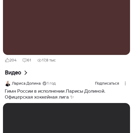
внимания. Таким образом, сегодня речь пойдёт о
логотипах и расцветке клубов советской Первой лиги.
И основным критерием здесь будут оригинальность и
эстетическая составляющая. Начнём с того, что на
начальном этапе становления хоккея в СССР всё было
намного проще. И до особых изы́сков дело не
доходило...
204
61
17,8 тыс
Видео
Лариса Долина
1 год
Подписаться
Гимн России в исполнении Ларисы Долиной.
Офицерская хоккейная лига ✨