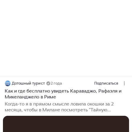
Дотошный турист
2 года
Подписаться
Как и где бесплатно увидеть Караваджо, Рафаэля и
Микеланджело в Риме
Когда-то я в прямом смысле ловила окошки за 2
месяца, чтобы в Милане посмотреть "Тайную
вечерю". В Риме с этим попроще - попроще
настолько, что произведения великих Караваджо,
Рафаэля и Микеланджело можно увидеть, просто