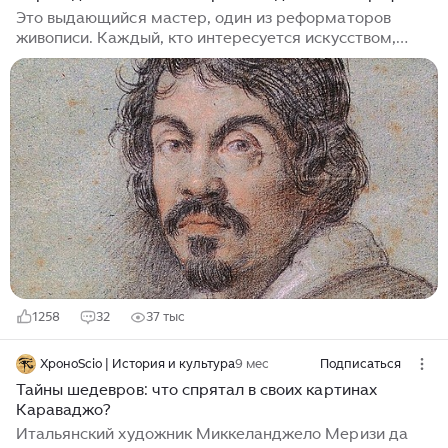
Это выдающийся мастер, один из реформаторов
живописи. Каждый, кто интересуется искусством,
знаком с его именем. Все знают, что современники
критиковали его за реализм, а публика была
шокирована тем, что он изображал святых с лиц
нищих и куртизанок. Его характер был настолько
взрывным, что в одной из ссор он совершил убийство.
Подобно изображенным им юношам, он испытывал
влечение к ним. Его драматическая игра света стала
важным уроком для будущих мастеров фотографии.
И даже его полное имя – Микеланджело Меризи да
Караваджо, известно многим...
1258
32
37 тыс
ХроноScio | История и культура
9 мес
Подписаться
Тайны шедевров: что спрятал в своих картинах
Караваджо?
Итальянский художник Миккеланджело Меризи да