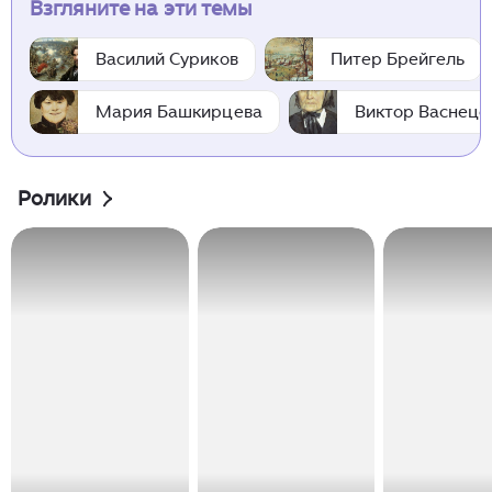
Взгляните на эти темы
Василий Суриков
Питер Брейгель
Мария Башкирцева
Виктор Васнецо
Ролики