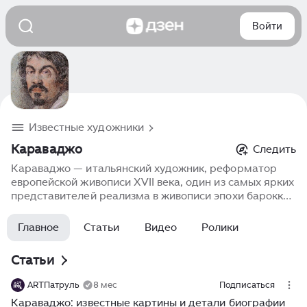
Войти
Известные художники
Караваджо
Следить
Караваджо — итальянский художник, реформатор
европейской живописи XVII века, один из самых ярких
представителей реализма в живописи эпохи барокко..
Его картины, такие как «Давид с головой Голиафа» и
«Поклонение пастухов», знамениты драматичностью
Главное
Статьи
Видео
Ролики
и реалистичностью, а также использованием
контраста света и тени.
Статьи
ARTПатруль
8 мес
Подписаться
Караваджо: известные картины и детали биографии