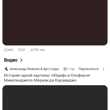
гуляя по городу. Оригиналы, как сейчас принято
говорить. Покажу и расскажу, куда идти. В Риме - в
храмы. Вход всегда бесплатный, главное - знать, в
какие. Я в Италии и особенно в Риме вообще всегда
захожу во все храмы по дороге - там столько
интересного! Начиная от потолка и заканчивая...
443
41
15,1 тыс
Видео
Александр Рыжкин & Арт-студия Виталия Лещенко
1 год
Подписаться
История одной картины: «Юдифь и Олоферн»
Микеланджело Меризи да Караваджо