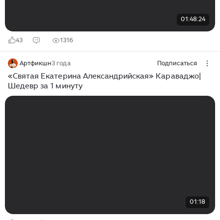
01:48:24
43
1316
Артфикшн
3 года
Подписаться
«Святая Екатерина Александрийская» Караваджо|
Шедевр за 1 минуту
01:18