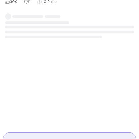
300
1
10,2 тыс