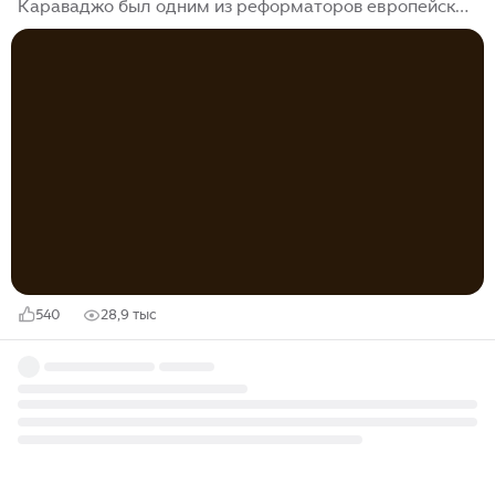
Караваджо был одним из реформаторов европейской
живописи. Пугающий реализм, лаконизм, кьяроскуро
(резкий контраст света и тени), отказ от
предварительных эскизов и другие уникальные для
того времени особенности техники поставили его в
ряд крупнейших мастеров барокко. Некоторые
картины Караваджо по сей день ставят в тупик
исследователей и хранят нераскрытые тайны. Ну а
мы поговорим о тех его работах, чьи секреты все-
таки были раскрыты, и узнаем, что зашифровал
мастер...
540
28,9 тыс