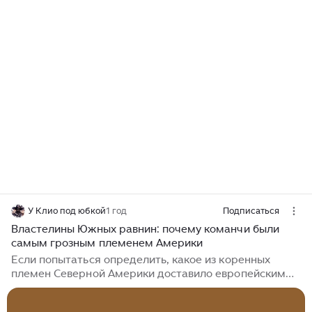
У Клио под юбкой
1 год
Подписаться
Властелины Южных равнин: почему команчи были
самым грозным племенем Америки
Если попытаться определить, какое из коренных
племен Северной Америки доставило европейским
колонизаторам, а затем и американскому
правительству, максимум проблем, то ответ, вопреки