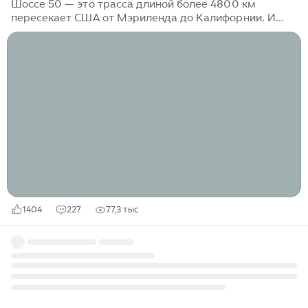
Шоссе 50 — это трасса длиной более 4800 км
пересекает США от Мэриленда до Калифорнии. И
вроде трасса как трасса, но один её отрезок в Неваде
стал легендой. Его официально называют «Самой
одинокой дорогой в Америке». Причем, это не просто
пустота, как можно было бы подумать. Всё гораздо
интереснее. До машин здесь были индейские тропы.
По ним кочевали племена Большого Бассейна,
выживая в условиях, где годовое количество осадков
и сегодня не превышает 15-20 см. Это мало. А чтоб
вы понимали насколько это мало, скажу, что в Москве
— а это не самое мокрое место на Земле — обычно в
3-4 раза больше...
1404
227
77,3 тыс