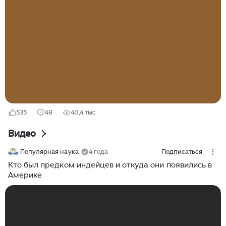
расхожим стереотипам об апачах или сиу, будет
однозначным — команчи. Никто не доминировал на
своей земле так тотально, не внушал такого
иррационального, животного ужаса и не защищал
свой мир с такой яростью, как они. Апачи были
непревзойденными мастерами партизанской войны в
пустынях и горах, а воины лакота (сиу) нанесли армии
США самые унизительные поражения в открытых
битвах...
535
48
40,4 тыс
Видео
Популярная наука
4 года
Подписаться
Кто был предком индейцев и откуда они появились в
Америке