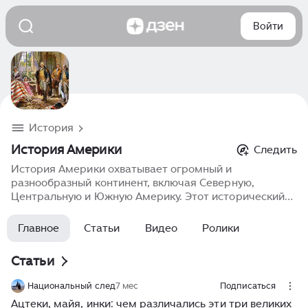
Войти
История
История Америки
Следить
История Америки охватывает огромный и
разнообразный континент, включая Северную,
Центральную и Южную Америку. Этот исторический
процесс включает в себя множество этапов, начиная
с первобытных племен и цивилизаций коренных
Главное
Статьи
Видео
Ролики
народов, таких как майя, ацтеки, инки, и заканчивая
современными странами и их культурами. В процессе
Статьи
освоения и колонизации Америки европейцами
возникла новая культура, которая соединила
Национальный след
7 мес
Подписаться
элементы европейской, африканской и коренных
Ацтеки, майя, инки: чем различались эти три великих
культур. История Америки также связана с историей