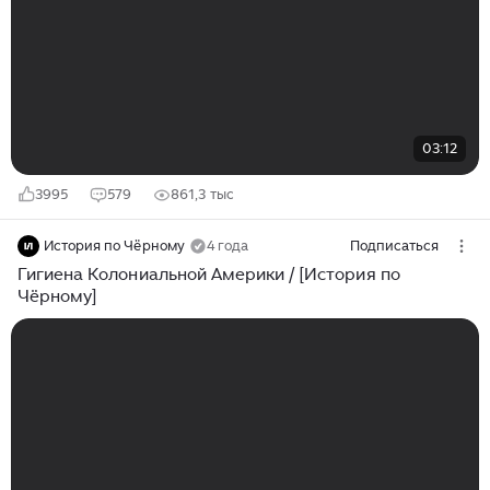
03:12
3995
579
861,3 тыс
История по Чёрному
4 года
Подписаться
Гигиена Колониальной Америки / [История по
Чёрному]