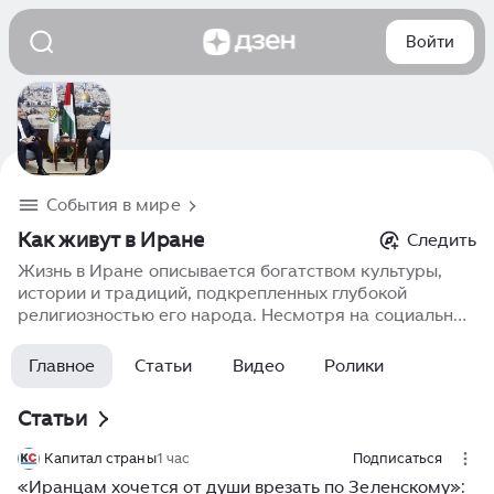
Войти
События в мире
Как живут в Иране
Следить
Жизнь в Иране описывается богатством культуры,
истории и традиций, подкрепленных глубокой
религиозностью его народа. Несмотря на социальные
и политические ограничения, иранцы известны своим
гостеприимством, дружелюбием и страстью к
Главное
Статьи
Видео
Ролики
искусству, науке и образованию.
Статьи
Капитал страны
1 час
Подписаться
«Иранцам хочется от души врезать по Зеленскому»: