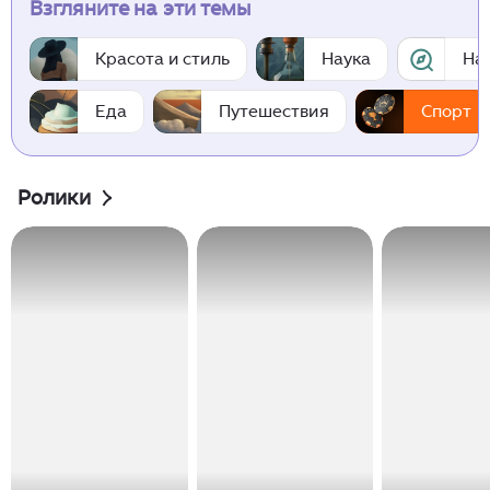
Взгляните на эти темы
Красота и стиль
Наука
На
Еда
Путешествия
Спорт
Ролики