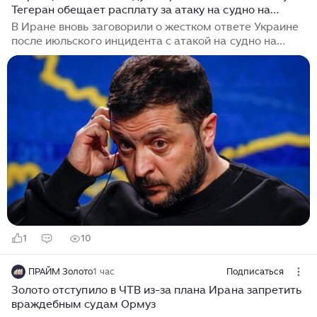
Тегеран обещает расплату за атаку на судно на
Каспии
В Иране вновь заговорили о жестком ответе Украине
после июльского инцидента с атакой на судно на
Каспии. В Тегеране утверждают, что располагают
доказательствами преднамеренного удара, и
требуют компенсации за повреждение корабля и
гибель члена экипажа. По словам официального
представителя МИД Ирана, в столице республики не
считают случившееся случайностью, несмотря на
заявления украинской стороны. В Иране настаивают:
собранные материалы указывают на то, что атака
была совершена сознательно, а не по ошибке...
1
10
ПРАЙМ Золото
1 час
Подписаться
Золото отступило в ЧТВ из-за плана Ирана запретить
враждебным судам Ормуз