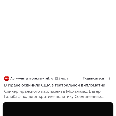
Аргументы и факты – aif.ru
2 часа
Подписаться
В Иране обвинили США в театральной дипломатии
Спикер иранского парламента Мохаммад Багер
Галибаф подверг критике политику Соединённых
Штатов, основанную на применении давления на
Иран с целью достижения договорённостей. В своём
сообщении в социальной сети X* он выразил мнение,