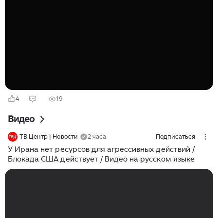
что такой подход является ошибочным. «Подождите,
не обращайте внимания, они хотят вести переговоры.
Театральная дипломатия на повторе», — отметил
Галибаф. Он также подверг критике Вашингтон за
использование тактики запугивания, неисполнения
обещаний и распространения ложной информации в
качестве инструментов давления...
4
19
Видео
ТВ Центр | Новости
2 часа
Подписаться
У Ирана нет ресурсов для агрессивных действий /
Блокада США действует / Видео на русском языке