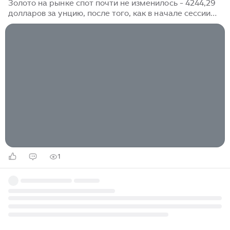
Золото на рынке спот почти не изменилось - 4244,29
долларов за унцию, после того, как в начале сессии
достигло самого высокого уровня с 18 июня, и роста
на 4% в среду. Декабрьские фьючерсы на золото в
США снизились примерно на 0,1% до 4299,60
долларов. Иран намерен закрыть доступ в Ормузский
пролив американским, израильским и другим судам,
принадлежащим враждебным Тегерану странам. При
этом, соглашение Ирана и Омана не сможет
гарантировать безопасность в водном коридоре из-за
риска дестабилизирующих действий США...
1