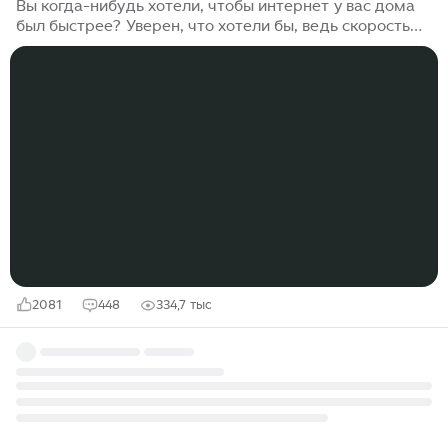
Вы когда-нибудь хотели, чтобы интернет у вас дома
был быстрее? Уверен, что хотели бы, ведь скорость
интернета, она как деньги – в смысле, много не
бывает. Однако, если мы говорим про беспроводную
передачу данных, то возникают некоторые
сложности, ограничения пропускной способности
канала, мощность передатчика, расстояние и так
далее. Но что, если я скажу, что у нас буквально есть
Li-Fi со скоростью света? Его представили еще в 2011
году, и предполагалось, что он будет доминировать
на рынке уже через 5 лет...
2081
448
334,7 тыс