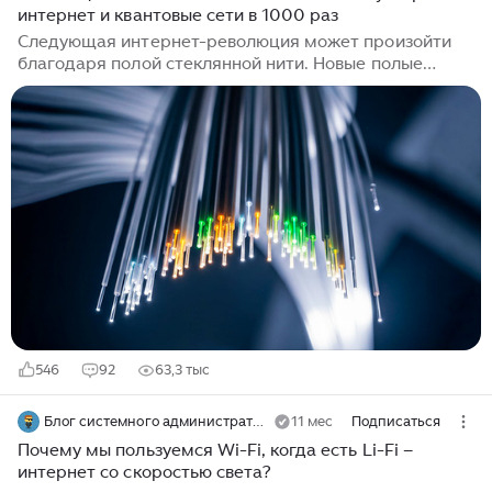
интернет и квантовые сети в 1000 раз
важных аспектов работы в интернете является
обеспечение безопасности, включая защиту личных
Следующая интернет-революция может произойти
данных и предотвращение кибератак.
благодаря полой стеклянной нити. Новые полые
волокна направляют свет через воздух, что снижает
потери сигнала и обеспечивает более быструю и
эффективную передачу данных. Вместо сплошной
стеклянной сердцевины, которая преобладает в
современных интернет-кабелях, исследователи из
Саутгемптонского университета разработали
волокно, направляющее свет через крошечные,
заполненные воздухом каналы. Благодаря тому, что
сигналы распространяются по воздуху, а не по...
546
92
63,3 тыс
Блог системного администратора
11 мес
Подписаться
Почему мы пользуемся Wi-Fi, когда есть Li-Fi –
интернет со скоростью света?