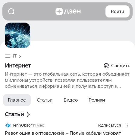
Войти
IT
Интернет
Следить
Интернет — это глобальная сеть, которая объединяет
миллионы устройств, позволяя пользователям
обмениваться информацией и получать доступ к
различным сервисам и ресурсам. Интернет включает
в себя разнообразные коммуникационные
Главное
Статьи
Видео
Ролики
технологии, такие как WWW (всемирная паутина),
email, социальные сети и облачные сервисы. Сегодня
Статьи
интернет является неотъемлемой частью жизни,
предоставляя бизнесу и пользователям доступ к
TehnObzor
11 мес
Подписаться
неограниченным возможностям: от онлайн-обучения
Революция в оптоволокне – Полые кабели ускорят
до удаленной работы и шопинга. Одним из самых