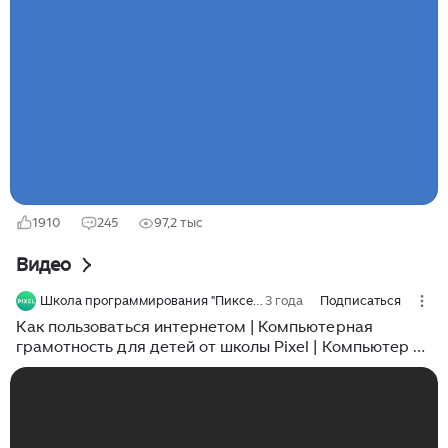
ли отключать мобильный интернет, когда вы им не
пользуетесь? Мобильный интернет — штука удобная,
но не всегда нужная. Особенно если вы дома и
подключены к Wi-Fi. В таких случаях постоянная
работа мобильного интернета не просто бесполезна,
а может и вредить. Вот почему: Очень просто.
Проведите пальцем сверху вниз по экрану — появится
меню (называется «шторка»)...
1910
245
97,2 тыс
Видео
Школа программирования "Пиксель"
3 года
Подписаться
Как пользоваться интернетом | Компьютерная
грамотность для детей от школы Pixel | Компьютер с
нуля