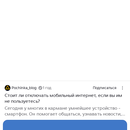
Pochinka_blog
1 год
Подписаться
Стоит ли отключать мобильный интернет, если вы им
не пользуетесь?
Сегодня у многих в кармане умнейшее устройство -
смартфон. Он помогает общаться, узнавать новости,
смотреть погоду и даже оплачивать покупки. Но один
вопрос регулярно возникает у пользователей: нужно