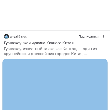
w-sail
9 мес
Подписаться
Гуанчжоу: жемчужина Южного Китая
Гуанчжоу, известный также как Кантон, — один из
крупнейших и древнейших городов Китая,
административный центр провинции Гуандун.
Гуанчжоу — город контрастов, где древние храмы
соседствуют с небоскребами, а традиционные
чайные — с современными торговыми центрами. Это
место, где можно погрузиться в богатую историю
Китая, насладиться одной из лучших кухонь мира и
стать свидетелем стремительного экономического
развития Поднебесной. В регионе субтропический
климат, с теплой зимой (+10...+18°C) и жарким
влажным летом (+25...