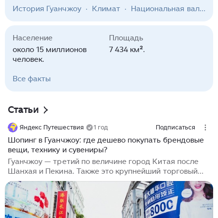
ключевой экономический и культурный центр
История Гуанчжоу
·
Климат
·
Национальная валюта
Южного Китая. Город притягивает туристов
уникальным сочетанием древних памятников
архитектуры и футуристических небоскрёбов,
Население
Площадь
богатым культурным наследием и развитой
около 15 миллионов
7 434 км².
инфраструктурой. Особую известность Гуанчжоу
человек.
получил благодаря своей кухне, международным
торговым выставкам и статусу одного из
Вcе факты
крупнейших производственных центров Азии.
Статьи
Яндекс Путешествия
1 год
Подписаться
Шопинг в Гуанчжоу: где дешево покупать брендовые
вещи, технику и сувениры?
Гуанчжоу — третий по величине город Китая после
Шанхая и Пекина. Также это крупнейший торговый
центр страны. Здесь можно заняться шопингом на
любой вкус: есть как элитные бутики, так и
масштабные оптовые рынки. Город привлекает
внимание покупателей со всего мира, предлагая