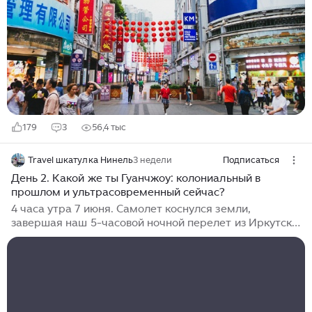
разнообразные товары по конкурентным ценам.
Расскажу, где и как закупаться в Гуанчжоу туристу.
Гуанчжоу известен как один из ключевых центров
текстильной промышленности в Китае. Здесь можно
приобрести одежду, обувь и аксессуары...
179
3
56,4 тыс
Travel шкатулка Нинель
3 недели
Подписаться
День 2. Какой же ты Гуанчжоу: колониальный в
прошлом и ультрасовременный сейчас?
4 часа утра 7 июня. Самолет коснулся земли,
завершая наш 5-часовой ночной перелет из Иркутска.
Несмотря на усталость, внутри всё трепетало — мы
наконец-то в Китае! Первым делом нас ждал
паспортный контроль. Огромное спасибо нашей
предусмотрительности: электронную регистрацию
для въезда мы сделали еще в России, поэтому
очереди прошли буквально за считанные минуты. И