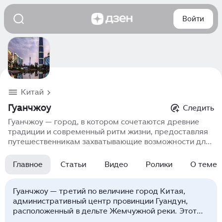
Войти
Китай
Гуанчжоу
Следить
Гуанчжоу — город, в котором сочетаются древние
традиции и современный ритм жизни, предоставляя
путешественникам захватывающие возможности для
открытия нового. Узнайте о знаковых местах,
культурных мероприятиях и народных обычаях,
Главное
Статьи
Видео
Ролики
О теме
которые делают Гуанчжоу, Буэнос-Айрес
незаменимым местом для всех, кто хочет по-
настоящему узнать город.
Гуанчжоу — третий по величине город Китая,
административный центр провинции Гуандун,
расположенный в дельте Жемчужной реки. Этот
мегаполис, известный на Западе как Кантон —