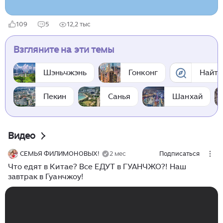
109
5
12,2 тыс
Взгляните на эти темы
Шэньчжэнь
Гонконг
Найти
Пекин
Санья
Шанхай
Видео
СЕМЬЯ ФИЛИМОНОВЫХ!
2 мес
Подписаться
Что едят в Китае? Все ЕДУТ в ГУАНЧЖО?! Наш
завтрак в Гуанчжоу!