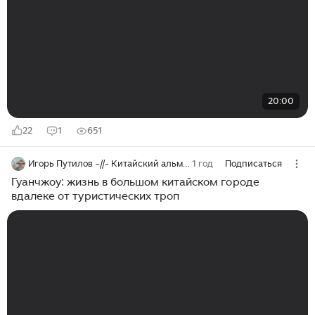
20:00
22
1
651
Игорь Путилов -//- Китайский альманах
1 год
Подписаться
Гуанчжоу: жизнь в большом китайском городе
вдалеке от туристических троп