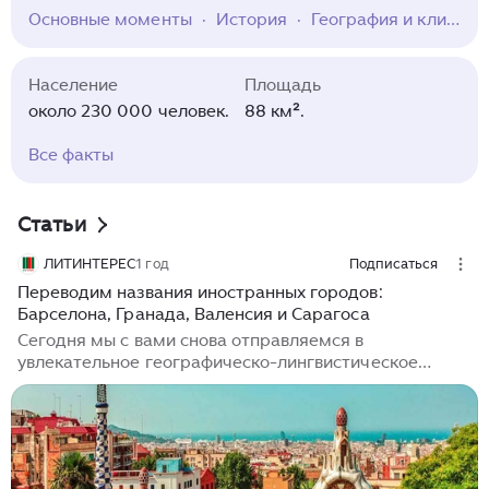
Андалусия. Город известен уникальным
Основные моменты
·
История
·
География и климат
сочетанием мавританской и христианской
архитектуры. Главный символ последней —
дворцовый комплекс Альгамбра. Гранада
Население
Площадь
притягивает туристов богатым культурным
около 230 000 человек.
88 км².
наследием, возможностью совместить
экскурсионный отдых с горнолыжным спортом и
Вcе факты
пляжным отдыхом на побережье Средиземного
моря, а также самобытной кухней, впитавшей
традиции разных народов.
Статьи
ЛИТИНТЕРЕС
1 год
Подписаться
Переводим названия иностранных городов:
Барселона, Гранада, Валенсия и Сарагоса
Сегодня мы с вами снова отправляемся в
увлекательное географическо-лингвистическое
путешествие. На этот раз нас ждет солнечная
Испания - страна фламенко, корриды и таких
топонимов, в которых без пол-литра оливкового
масла не разберешься. В прошлый раз мы
рассказывали откуда взялись названия городов на