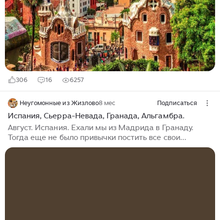
итальянском "сапожке". А теперь у нас в центре
внимания другой крупный европейский полуостров.
Но точно так же вас ждет много отсылок ко временам
Древнего Рима и вообще к античной истории. Ну и к
арабской эпохе, конечно...
306
16
6257
Неугомонные из Жизлово
8 мес
Подписаться
Испания, Сьерра-Невада, Гранада, Альгамбра.
Август. Испания. Ехали мы из Мадрида в Гранаду.
Тогда еще не было привычки постить все свои
передвижения и приключения, и делать повсеместно
заметки и фотографии, да и девайсов, с постоянным
выходом в нет, тоже не было. Итак. Август. Юг
Испании. Горы Сьерра-Невада. Всю дорогу лупил
противной дождь, с градом, размером с перепелиное
яйцо. Я даже и представить такого не могла- в
августе в Испании- град. Не постижимы дела твои
небесная канцелярия. Всю дорогу мы передвигались