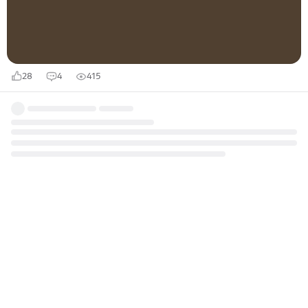
следующим макаром: дождь,...
28
4
415