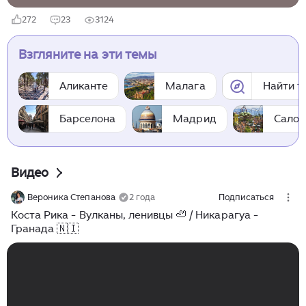
272
23
3124
Взгляните на эти темы
Аликанте
Малага
Найти т
Барселона
Мадрид
Салоу
Видео
Вероника Степанова
2 года
Подписаться
Коста Рика - Вулканы, ленивцы 🦥 / Никарагуа -
Гранада 🇳🇮