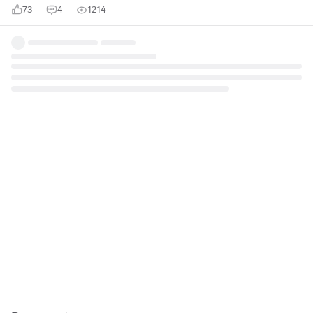
73
4
1214