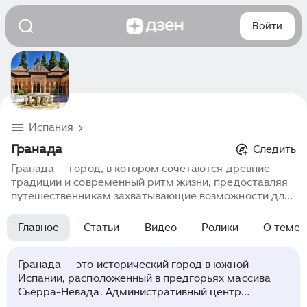
Войти
Испания
Гранада
Следить
Гранада — город, в котором сочетаются древние
традиции и современный ритм жизни, предоставляя
путешественникам захватывающие возможности для
открытия нового. Узнайте о знаковых местах,
культурных мероприятиях и народных обычаях,
Главное
Статьи
Видео
Ролики
О теме
которые делают Гранада, Буэнос-Айрес
незаменимым местом для всех, кто хочет по-
настоящему узнать город.
Гранада — это исторический город в южной
Испании, расположенный в предгорьях массива
Сьерра-Невада. Административный центр
одноимённой провинции в автономном сообществе