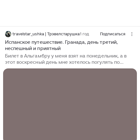
travelstar_ushka | Трэвелстарушка
1 год
Подписаться
Испанское путешествие. Гранада, день третий,
неспешный и приятный
Билет в Альгамбру у меня взят на понедельник, а в
этот воскресный день мне хотелось погулять по
Гранаде и зайти в мавританский дворец XIII века,
благо, в воскресенье вход туда бесплатный. Этот
дворец был построен на сто лет раньше знаменитой
Альгамбры и в нем раньше жили правители Гранады.
Перед дворцом разбит небольшой сад с фонтанами.
Ничего «вау», просто приятное место, чтобы
погулять в тени деревьев. Гранадские правители
называли его Уэрта-Гранде-де-ла-Альманксарра. Это
был великолепный...