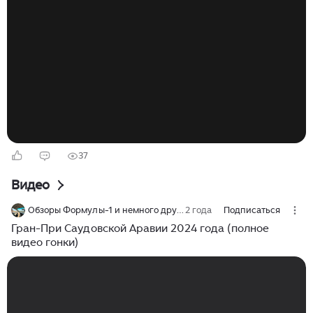
Бахрейне и в Саудовской Аравии. Однако спустя
несколько недель появилась вероятность
возвращения как минимум одного из них. Forbes
Sport разбирается, почему «Формула-1» может
переписать финал сезона-2026 — и какие
коммерческие интересы стоят за переговорами 14
марта 2026 года «Формула-1» объявила об отмене
Гран-при Бахрейна и Саудовской Аравии —
четвертого и пятого этапов сезона...
37
Видео
Обзоры Формулы-1 и немного другого
2 года
Подписаться
Гран-При Саудовской Аравии 2024 года (полное
видео гонки)