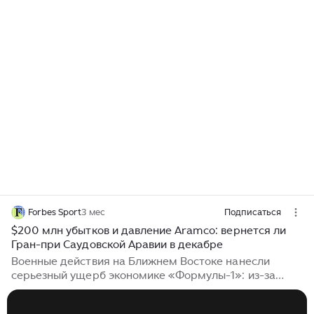
Forbes Sport
3 мес
Подписаться
$200 млн убытков и давление Aramco: вернется ли
Гран-при Саудовской Аравии в декабре
Военные действия на Ближнем Востоке нанесли
серьезный ущерб экономике «Формулы-1»: из-за
угроз безопасности команд, гонщиков и зрителей
пришлось отменить сразу два этапа чемпионата — в