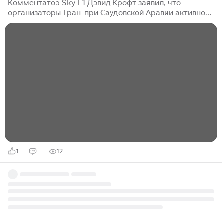
Комментатор Sky F1 Дэвид Крофт заявил, что
организаторы Гран-при Саудовской Аравии активно
добиваются восстановления гонки в календаре
Формулы-1 в 2026 году, несмотря на кризис на
Ближнем Востоке. «Кстати, я столкнулся в паддоке с
кем-то из Саудовской Аравии, кто тесно связан с
Гран-при. Есть желание провести гонку в Джидде в
этом году, возможно, между Баку и Сингапуром. Там
есть недельная пауза, так что её можно превратить в
три уикенда подряд. Очевидно, им нужно принять
решение в ближайшее время...
1
12