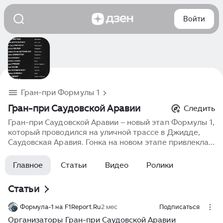
Войти
Гран-при Формулы 1
Гран-при Саудовской Аравии
Следить
Гран-при Саудовской Аравии – новый этап Формулы 1,
который проводился на уличной трассе в Джидде,
Саудовская Аравия. Гонка на новом этапе привлекла
внимание зрителей своей необычной атмосферой и
архитектурой, а также быстрыми, захватывающими
Главное
Статьи
Видео
Ролики
гонками на городской трассе, которая изначально
привлекала внимание своей красотой и техническими
Статьи
особенностями. Гран-при Саудовской Аравии стал
значимым шагом в популяризации Формулы 1 в
Формула-1 на F1Report.Ru
2 мес
Подписаться
регионе и среди зрителей, привлекая внимание
Организаторы Гран-при Саудовской Аравии
болельщиков.