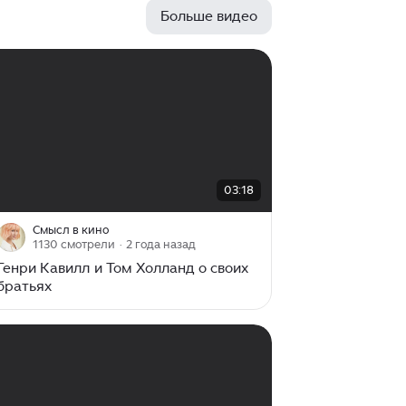
А знаете почему? Потому что, как
Больше видео
внезапно оказалось, это очень
сложная задача. Давайте
разбираться. Сюжет культовой
настольной игры Warhammer
40.000 разворачивается в мрачном
40-м тысячелетии, где человечество
существует под властью Империума
— жестокой межпланетной империи,
управляемой загадочным
00:00
/
03:18
03:18
Императором на Золотом Троне. В
этом мире "есть только...
Смысл в кино
1130 смотрели
· 2 года назад
Генри Кавилл и Том Холланд о своих
братьях