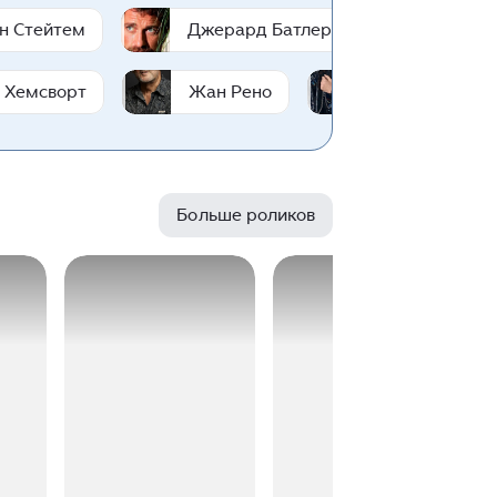
н Стейтем
Джерард Батлер
Ли Джу
 Хемсворт
Жан Рено
Дилан Ван
Больше роликов