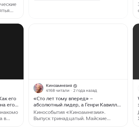
боях на мечах и бессмертии...
ческие
нных и
ющие от
 первый
ового
ла,
, более
ые и
тведено
аснее
Киноамнезия
4168 читали
· 2 года назад
Как его
«Сто лет тому вперед» –
на его
абсолютный лидер, а Генри Кавилл
аутсайдер отечественного
 знакомо
Кинособытия «Киноамнезии».
кинопроката
а в
Выпуск тринадцатый. Майские
ной DC.
праздники завершаются на
а, этот
мажорной ноте: российское кино в
ть к
лидерах, а Голливуд – в проигрыше.