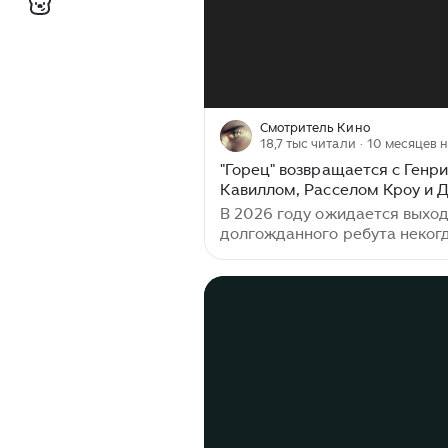
Смотритель Кино
18,7 тыс читали
· 10 месяцев 
"Горец" возвращается с Генр
Кавиллом, Расселом Кроу и 
Батистой
В 2026 году ожидается выхо
долгожданного ребута неког
супер популярного фэнтези "Г
Это один из немногих проекто
который не раздражает масс
публику своей вторичностью 
желанием поэксплуатировать
прошлого. А наоборот, вызыв
энтузиазм. Оригинальная серия
фильмов "Горец" с Кристофе
Ламбертом в главной роли
стартовала в 1986 г. Первые 