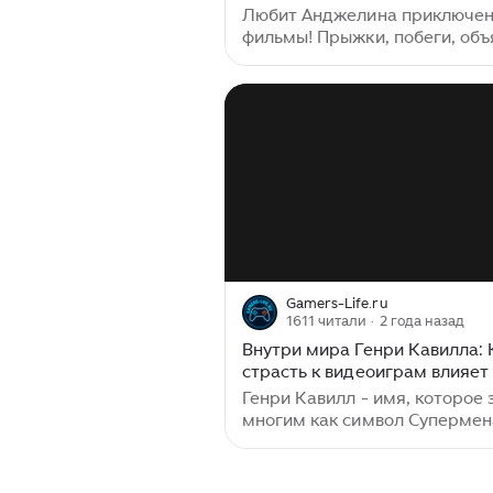
трейлером, созданным
Любит Анджелина приключен
исключительно в художестве
фильмы! Прыжки, побеги, объятья
развлекательных целях...
мускулистых парней и спаса
опасности красавцы. Показан
трейлер столь ожидаемого н
фильма о Тарзане. Как я поня
теме братьев наших меньших
человечных, чем образованн
только белые плохие люди, о
значительное место. Тарзан так и
говорит, что людской мир оп
джунглей...
Gamers-Life.ru
1611 читали
· 2 года назад
Внутри мира Генри Кавилла: 
страсть к видеоиграм влияет 
жизнь и карьеру
Генри Кавилл - имя, которое
многим как символ Супермен
кинематографической вселен
Однако, за кулисами Голливуд
актер раскрывает свою страс