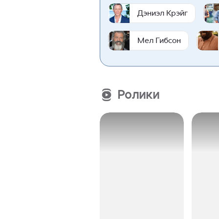
Дэниэл Крэйг
Мел Гибсон
Ролики