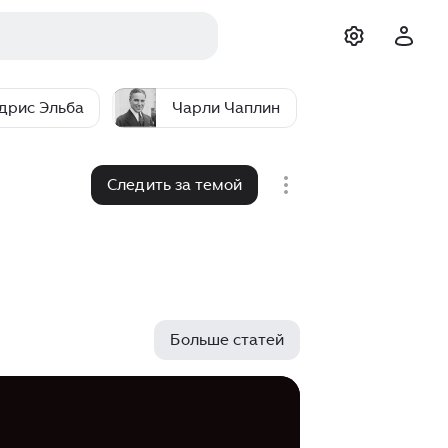
дрис Эльба
Чарли Чаплин
Джан Яма
Следить за темой
Больше статей