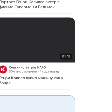
Портрет Генри Кавилла актер с
фильма Супермен и Ведьмак
портрет маслом для тренировки
00:00
/
01:45
01:45
Сеть кинотеатров КАРО
304 тыс смотрели
· 4 года назад
Генри Кавилл купил машину как у
Бонда