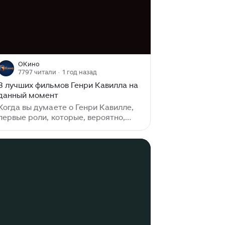
ОКино
7797 читали
· 1 год назад
8 лучших фильмов Генри Кавилла на
данный момент
Когда вы думаете о Генри Кавилле,
первые роли, которые, вероятно,
приходят на ум, — это его культовые
роли Супермена в киновселенной DC
и Геральта из Ривии в «Ведьмаке».
Это потому, что в этом актере есть
что-то старомодное. Как будто его
выдернули прямо из военного
комикса 1950-х годов, приправили
щепоткой современной остроты и
вставили в замедленную версию
Зака ​​Снайдера. Но эта роль не