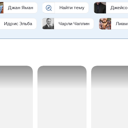
Джан Яман
Найти тему
Джейсо
Идрис Эльба
Чарли Чаплин
Лиам