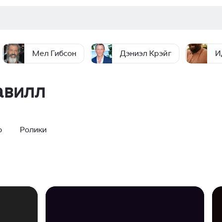
Мел Гибсон
Дэниэл Крэйг
И
авилл
о
Ролики