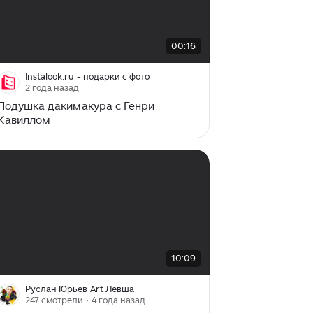
00:00
/
00:16
00:16
Instalook.ru - подарки с фото
2 года назад
Подушка дакимакура с Генри
Кавиллом
00:00
/
10:09
10:09
Руслан Юрьев Art Левша
247 смотрели
· 4 года назад