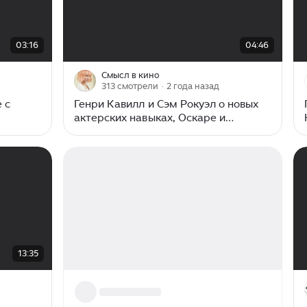
00:00
/
04:46
03:16
04:46
Смысл в кино
313 смотрели
· 2 года назад
 с
Генри Кавилл и Сэм Рокуэл о новых
актерских навыках, Оскаре и
прическах
13:35