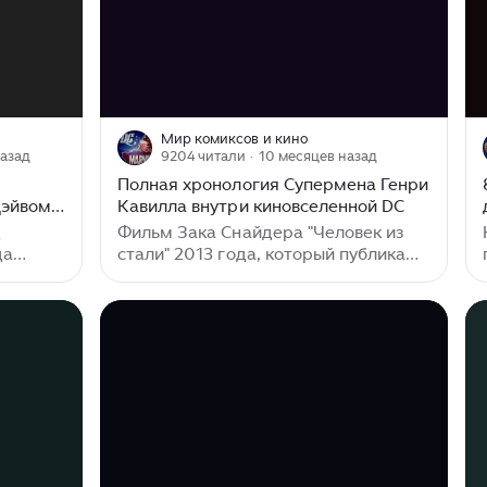
Мир комиксов и кино
назад
9204 читали
· 10 месяцев назад
и
Полная хронология Супермена Генри
Дэйвом
Кавилла внутри киновселенной DC
д
Фильм Зака Снайдера "Человек из
да
стали" 2013 года, который публика
орец".
встретила довольно прохладно,
в,
появился не на пустом месте. После
овую
провала "Супермена 4: В поисках
и
мира" студия Warner Bros. годами
 хиты
пыталась перезапустить франшизу. В
ает
какой-то момент Тим Бёртон даже
разрабатывал проект "Супермен
ром
жив" с Николасом Кейджем в главной
роли. В 2006 году студия выпустила
зрители
"Возвращение Супермена", но