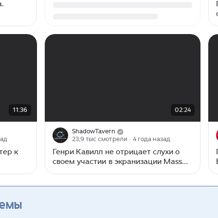
.
00:00
/
02:24
11:36
02:24
ShadowTavern
зад
23,9 тыс смотрели
· 4 года назад
тер к
Генри Кавилл не отрицает слухи о
своем участии в экранизации Mass
Effect от Amazon
темы