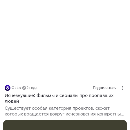
Okko
2 года
Подписаться
Исчезнувшие: Фильмы и сериалы про пропавших
людей
Существует особая категория проектов, сюжет
которых вращается вокруг исчезновения конкретных
людей. Чаще всего такие фильмы и сериалы сняты в
жанре триллера. Неизвестность пугает и героев, и