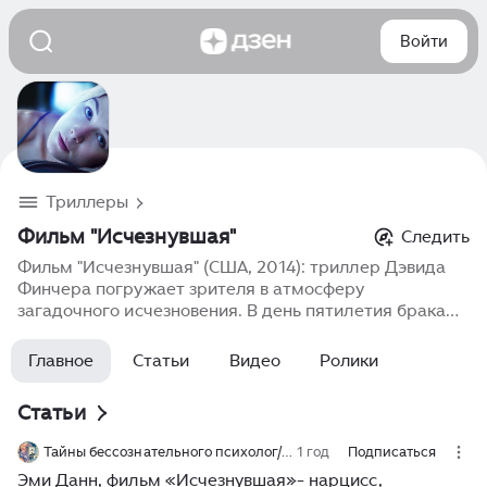
Войти
Триллеры
Фильм "Исчезнувшая"
Следить
Фильм "Исчезнувшая" (США, 2014): триллер Дэвида
Финчера погружает зрителя в атмосферу
загадочного исчезновения. В день пятилетия брака
Ник Данн обнаруживает, что его жена Эми бесследно
пропала. В их доме явные признаки борьбы, следы
Главное
Статьи
Видео
Ролики
крови, которую кто-то пытался замести, и странная
цепочка подсказок, оставленная в рамках
Статьи
традиционной игры «охота за сокровищами»,
которую Эми ежегодно устраивала для мужа. Пока
Тайны бессознательного психолог/психотерапевт Елена Евтух
1 год
Подписаться
полиция и общественность всё больше подозревают
Эми Данн, фильм «Исчезнувшая»- нарцисс,
самого Ника, он пытается разгадать послания жены.