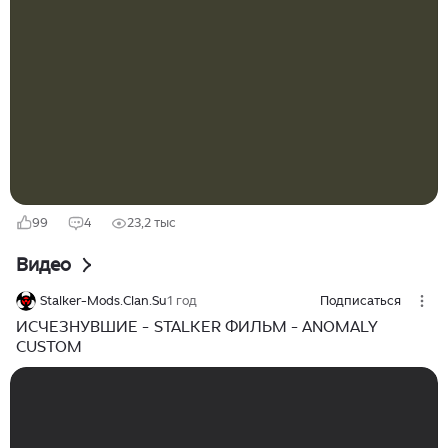
зрителей, а неожиданные сюжетные ходы до
последнего держат в напряжении. В Okko по
подпискам «Премиум» и START можно посмотреть
все эпизоды захватывающего сериала «Кошка» —
истории о пропавших детях от Карена Оганесяна,
режиссера «Пассажиров». Рассказываем о новинке и
вспоминаем еще несколько фильмов и сериалов на
подобную тему...
99
4
23,2 тыс
Видео
Stalker-Mods.Clan.Su
1 год
Подписаться
ИСЧЕЗНУВШИЕ - STALKER ФИЛЬМ - ANOMALY
CUSTOM