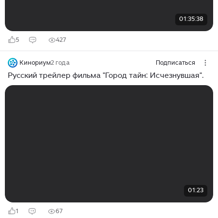
01:35:38
5
427
Кинориум
2 года
Подписаться
Русский трейлер фильма "Город тайн: Исчезнувшая".
01:23
1
67