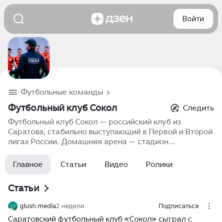
Войти
Футбольные команды
Футбольный клуб Сокол
Следить
Футбольный клуб Сокол — российский клуб из
Саратова, стабильно выступающий в Первой и Второй
лигах России. Домашняя арена — стадион
«Локомотив». Клуб отличается боевым характером,
высокой физической подготовкой и страстной
Главное
Статьи
Видео
Ролики
поддержкой болельщиков. «Сокол» активно
развивает местных футболистов, регулярно борется
Статьи
за высокие места и является спортивным символом
Саратова.
glush.media
2 недели
Подписаться
Саратовский футбольный клуб «Сокол» сыграл с