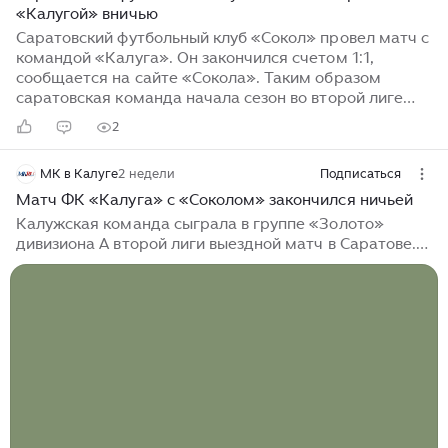
«Калугой» вничью
Саратовский футбольный клуб «Сокол» провел матч с
командой «Калуга». Он закончился счетом 1:1,
сообщается на сайте «Сокола». Таким образом
саратовская команда начала сезон во второй лиге
«Дивизион А». Игра прошла в Саратове. Гол за
2
«Сокол» забил Артем Малахов. Со стороны гостей –
Артем Надольский. Следующая игра «Сокола»
МК в Калуге
2 недели
Подписаться
пройдет с «Динамо» из Кировской области 26 июля...
Матч ФК «Калуга» с «Соколом» закончился ничьей
Калужская команда сыграла в группе «Золото»
дивизиона А второй лиги выездной матч в Саратове.
Турнир с соперником – местным «Соколом» прошел
на стадионе «Локомотива». Не самый простой матч
окончился ничьей...