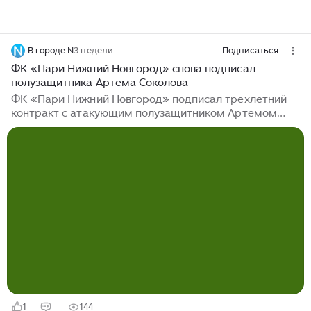
В городе N
3 недели
Подписаться
ФК «Пари Нижний Новгород» снова подписал
полузащитника Артема Соколова
ФК «Пари Нижний Новгород» подписал трехлетний
контракт с атакующим полузащитником Артемом
Соколовым. Об этом сообщили в пресс-службе клуба.
Спортсмен родился в Якутске, а с 2014 года
тренировался в академии московского ФК
«Чертаново». В этом клубе он стал лучшим игроком
юношеского первенства страны и лучшим
футболистом столицы в своем поколении. Позже
Соколов играл за «Крылья Советов», «Челябинск»,
московские «Торпедо» и «Химки». В прошлом сезоне
полузащитник выходил на поле в составе «Чайки» из
Песчанокопского в дивизионе «А» Второй лиги...
1
144