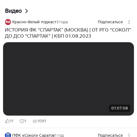
Видео
Красно-белый подкаст
3 года
Подписаться
ИСТОРИЯ ФК “СПАРТАК" (МОСКВА) | ОТ РГО “СОКОЛ”
ДО ДСО “СПАРТАК” | КБП 01.08.2023
01:07:08
11
1
1091
ПФК «Сокол» Саратов
1 год
Подписаться