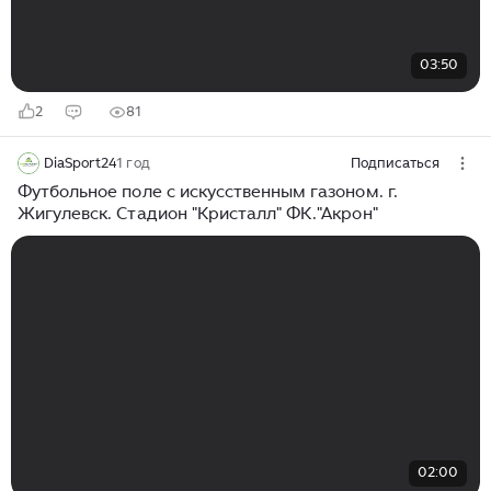
03:50
2
81
DiaSport24
1 год
Подписаться
Футбольное поле с искусственным газоном. г.
Жигулевск. Стадион "Кристалл" ФК."Акрон"
02:00