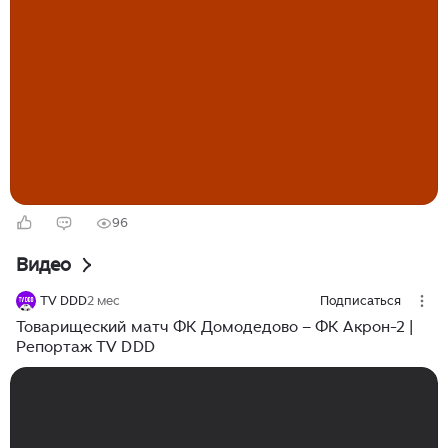
MyTarget, VK; — предложения по SEO-продвижению
сайтов клуба: сбор и кластеризация семантики,
создание...
96
Видео
TV DDD
2 мес
Подписаться
Товарищеский матч ФК Домодедово – ФК Акрон-2 |
Репортаж TV DDD