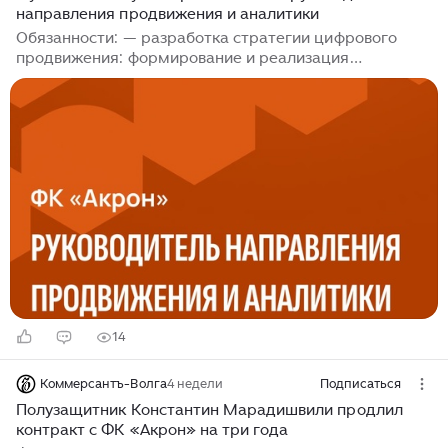
направления продвижения и аналитики
Обязанности: — разработка стратегии цифрового
продвижения: формирование и реализация
комплексной digital-стратегии продвижения бренда
клуба, направленной на увеличение узнаваемости,
привлечение новых болельщиков и стимулирование
продаж билетов и атрибутики; — управление
рекламными кампаниями: планирование, запуск и
контроль эффективности digital-кампаний на разных
площадках (SEO, PPC, социальные медиа, email-
маркетинг, видеореклама и др.); — анализ аудитории
и рынка: регулярный мониторинг поведения...
14
Коммерсантъ-Волга
4 недели
Подписаться
Полузащитник Константин Марадишвили продлил
контракт с ФК «Акрон» на три года