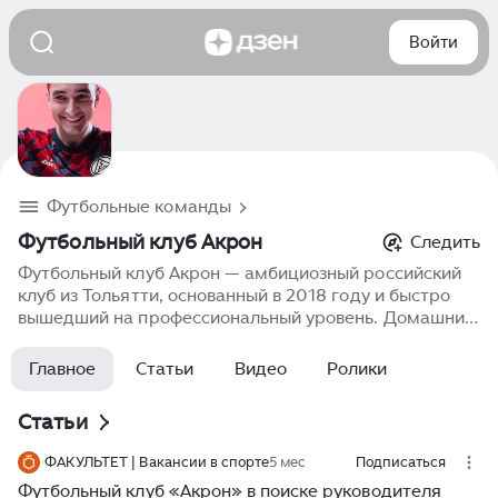
Войти
Футбольные команды
Футбольный клуб Акрон
Следить
Футбольный клуб Акрон — амбициозный российский
клуб из Тольятти, основанный в 2018 году и быстро
вышедший на профессиональный уровень. Домашний
стадион — «Кристалл» в Жигулёвске, недавно
реконструированный для участия в Первой лиге.
Главное
Статьи
Видео
Ролики
Акрон активно усиливается, делая акцент на
перспективных футболистах, и уже успел ярко
Статьи
проявить себя в Кубке России, выбивая сильных
соперников, включая московское «Динамо».
ФАКУЛЬТЕТ | Вакансии в спорте
5 мес
Подписаться
Футбольный клуб «Акрон» в поиске руководителя