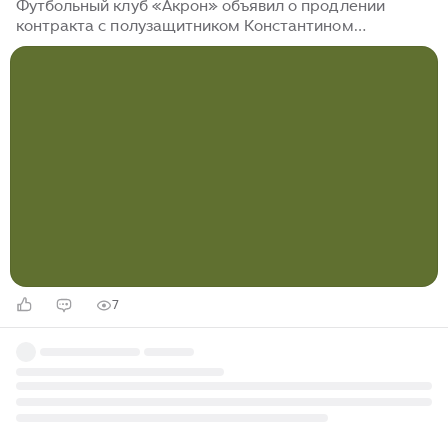
Футбольный клуб «Акрон» объявил о продлении
контракта с полузащитником Константином
Марадишвили. Новое соглашение рассчитано на три
года. 26летний хавбек продолжит выступать за
команду под 22м номером. Об этом сообщает пресс-
служба клуба в субботу, 11 июля. Как отметил
генеральный директор ФК «Акрон» Константин
Клюшев, пауза после истечения предыдущего
годичного контракта была связана с проработкой
деталей на фоне смены тренерского штаба. По
словам руководителя, несмотря на то что прошлый
сезон не...
7