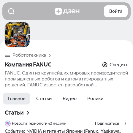
Войти
Робототехника
Компания FANUC
Следить
FANUC: Один из крупнейших мировых производителей
промышленных роботов и автоматизированных
решений. FANUC известен разработкой
роботизированных систем для сварки, упаковки,
обработки материалов и логистики. Продукция
Главное
Статьи
Видео
Ролики
компании отличается высокой производительностью,
надёжностью и интеллектуальными функциями.
Статьи
FANUC активно использует в роботах машинное
обучение и автоматизацию, обеспечивая стабильную
Новости Технологий
2 недели
Подписаться
и точную работу оборудования даже в самых
Событие: NVIDIA и гиганты Японии (Fanuc, Yaskawa,
сложных условиях. Робототехнические решения