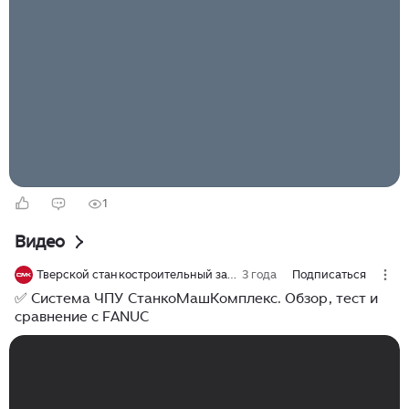
конференции в Токио Дженсен Хуанг прямо сказал,
что ИИ должен сделать роботов «умными, легко
адаптируемыми и доступными». Для Nvidia это уже
не только история про GPU. Компания явно хочет
занять место в следующей волне ИИ, где модели
работают не на экране, а на заводе и на складе. Ещё
по теме: Партнёры выбраны без сюрпризов. Fanuc и...
1
Видео
Тверской станкостроительный завод - станки с ЧПУ
3 года
Подписаться
✅ Система ЧПУ СтанкоМашКомплекс. Обзор, тест и
сравнение с FANUC