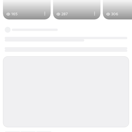
165
287
306