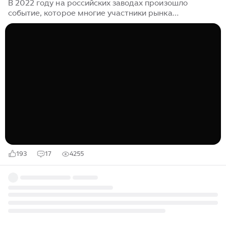
В 2022 году на российских заводах произошло
событие, которое многие участники рынка
сравнивали с резким разрывом сложившихся
производственных цепочек. Японские FANUC,
немецкие KUKA, шведско-швейцарская ABB
значительно сократили работу в России...
193
17
4255