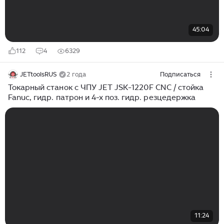
45:04
112
4
6329
JETtoolsRUS
2 года
Подписаться
Токарный станок с ЧПУ JET JSK-1220F CNC / стойка
Fanuc, гидр. патрон и 4-х поз. гидр. резцедержка
11:24