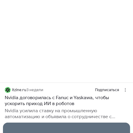
itzine.ru
3 недели
Подписаться
Nvidia договорилась с Fanuc и Yaskawa, чтобы
ускорить приход ИИ в роботов
Nvidia усилила ставку на промышленную
автоматизацию и объявила о сотрудничестве с
японскими робототехническими компаниями,
включая Fanuc и Yaskawa Electric. На пресс-