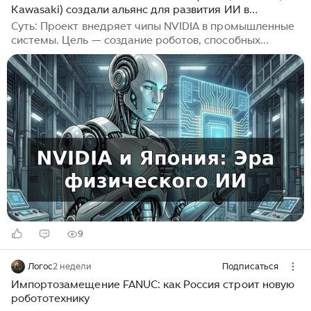
Kawasaki) создали альянс для развития ИИ в
FANUC широко используются в машиностроении,
робототехнике
автомобильной промышленности и других
Суть: Проект внедряет чипы NVIDIA в промышленные
высокотехнологичных секторах.
системы. Цель — создание роботов, способных
обучаться в реальном мире без жесткого кода. Это
стратегический ответ на доминирование Китая в
отрасли. Прогноз: Симбиоз технологий США и
японского машиностроения ускорит выход
автономных машин на рынок...
9
Логос
2 недели
Подписаться
Импортозамещение FANUC: как Россия строит новую
робототехнику